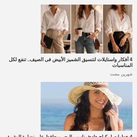
4 أفكار واستايلات لتنسيق الشميز الأبيض فى الصيف.. تنفع لكل
المناسبات
شهرين مضت
4 خطوات لمكياج هادئ يناسب البحر ويحافظ على نضارة البشرة