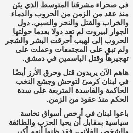
في صحراء مشرقنا المتوسط الذي يئن
منذ عقد من الزمن من الحروب والدماء
والخراب والقتل والنحر والسبي. دول
الجوار لبيروت لم تعد دولا بعدما حولتها
الحروب إلى لهيب أحرقت البشر والشجر
ولم تبقِ على المجتمعات وعملت على
تهجيرها وقتل الياسمين في دمشق.
هاهم الآن يريدون قتل وحرق الأرز أيضًا
في لبنان كرمىً لتوحش وجشع النخب
الحاكمة والفاسدة المتربعة على سدة
الحكم منذ عقود من الزمن.
باعوا لبنان في أرخص أسواق نخاسة
سياسية بمقابل أن يحيا الحزب والطائفة
والشخص الفلاني، فقد ظنوا أنهم أكبر