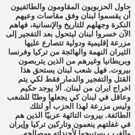
حاول الحزبويون المقاومون والطائفيون
أن يقسموا لبنان وفق مقاسات وعيهم
النكرة وجهلهم للتاريخ والإنسانية، فهاهم
الآن خسروا لبنان ليتحول بعد التفجير إلى
مزرعة إقليمية ودولية تتصارع عليها
الثيران النهمة والهائجة من تركيا وفرنسا
وبريطانيا وغيرهم من الذين يتربصون
بيروت. فهل شعب لبنان يستحق هذا
القتل والتفجير والدمار فقط لكي يتم
اخراج ايران من لبنان. ألا يوجد حكيم
وعاقل في لبنان كي يجعلها وطنًا للشعب
وليس مزرعة لهذا الحزب أو لتلك
الطائفة. بيروت التائهة عربيًا الذين هم
في غفلتهم ينعمون وتاركين تركيا وإيران
والغرب يستبيحها لأجنداته ومصالحه.