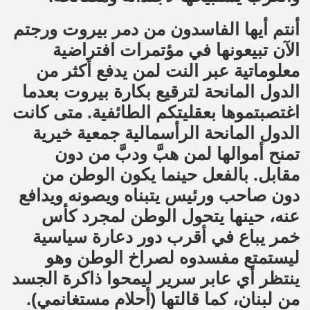
أنتم أيها الفاسدون من دمر بيروت ورجتم
الآن تبيعونها في مؤتمرات افتراضية
معلوماتية عبر النت لمن يدفع أكثر من
الدول المانحة لترقيع بكارة بيروت بعدما
اغتصبتموها بعقليتكم الطائفية. متى كانت
الدول المانحة الرأسمالية جمعية خيرية
تمنح أموالها لمن هبَّ ودبَّ من دون
مقابل. بالفعل حينما يكون الوطن من
دون صاحب ورئيس يتبناه ويصونه ويدافع
عنه، حينها يتحول الوطن لمجرد كأس
خمر يباع في أقرب دور دعارة سياسية
ليستمتع مفسدوه لصراخ الوطن وهو
ينتظر أي عابر سرير ليمحوا ذاكرة الجسد
من لبنان، كما قالتها (أحلام مستغانمي).