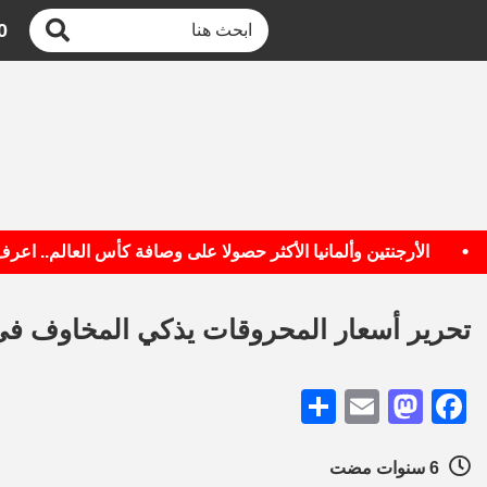
0
الأرجنتين وألمانيا الأكثر حصولا على وصافة كأس العالم.. اعرف الق
تحرير أسعار المحروقات يذكي المخاوف في
Share
Mastodon
Email
Facebook
6 سنوات مضت