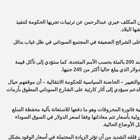
ن المكلف خيري عبدالرحمن عن ترتيبات تجريها الحكومة لتنفيذ
ا البلاد.
 على الشرائح الضعيفة في المجتمع السوداني في ظل غياب بدائل
وتوقع المتحدثون أن تفاقم الخطوة معدلات التضخم التي تدور حاليا عند 200 بالمئة بحسب الأمم المتحدة، كما ستؤدي إلى تآكل قيمة
 يبلغ حاليا أكثر من 245 جنيها.
لتغيير – الحاضنة السياسية للحكومة الانتقالية – أن موقفهم حيال
أبلغوا الحكومة بأن رفع الدعم سيؤدي إلى آثار كارثية على الشارع السوداني المطوق بأزمات
ة فاتورة المحروقات وهو ما دفعها للاستعانة بآلية محفظة السلع
رولية بأسعار تتم معادلتها وفقا لسعر الدولار في السوق السوداء
لقه الشديد من أن تؤثر الزيادة المحتملة في أسعار الوقود بشكل