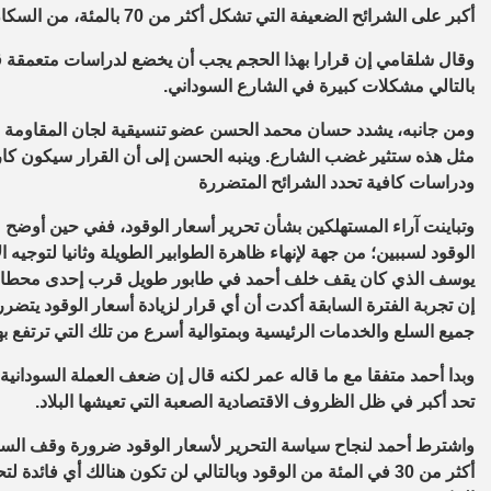
أكبر على الشرائح الضعيفة التي تشكل أكثر من 70 بالمئة، من السكان.
وقال شلقامي إن قرارا بهذا الحجم يجب أن يخضع لدراسات متعمقة قب
بالتالي مشكلات كبيرة في الشارع السوداني.
ومن جانبه، يشدد حسان محمد الحسن عضو تنسيقية لجان المقاومة 
مثل هذه ستثير غضب الشارع. وينبه الحسن إلى أن القرار سيكون كا
ودراسات كافية تحدد الشرائح المتضررة
وتباينت آراء المستهلكين بشأن تحرير أسعار الوقود، ففي حين أوض
الوقود لسببين؛ من جهة لإنهاء ظاهرة الطوابير الطويلة وثانيا لتوجيه
يوسف الذي كان يقف خلف أحمد في طابور طويل قرب إحدى محطات 
إن تجربة الفترة السابقة أكدت أن أي قرار لزيادة أسعار الوقود يتضرر
جميع السلع والخدمات الرئيسية وبمتوالية أسرع من تلك التي ترتفع ب
وبدا أحمد متفقا مع ما قاله عمر لكنه قال إن ضعف العملة السودانية ي
تحد أكبر في ظل الظروف الاقتصادية الصعبة التي تعيشها البلاد.
واشترط أحمد لنجاح سياسة التحرير لأسعار الوقود ضرورة وقف السي
أكثر من 30 في المئة من الوقود وبالتالي لن تكون هنالك أي فا