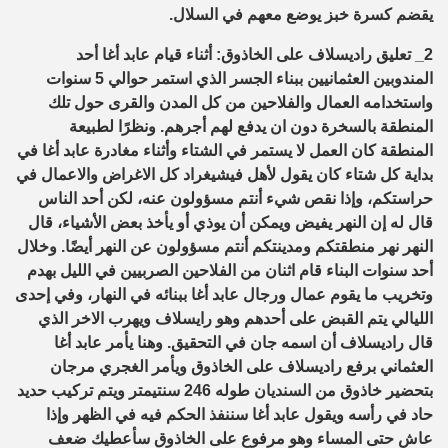
يقضم كسرة خبز يوضع معهم في السلال.
2_ تعليق راديسلاف على الخاذوق: أثناء قيام عابد أغا أحد
المندوبين العثمانيين ببناء الجسر الذي استمر حوالي 5 سنوات
واستخدامه العمال والفلاحين من كل المدن والقرى حول تلك
المنطقة بالسخرة دون ان يدفع لهم أجرهم. ونظرًا لطبيعة
المنطقة كان العمل لا يستمر في الشتاء وأثناء مغادرة عابد أغا في
بداية كل شتاء كان يقول لأهل فيشيغراد كل الاغراض والاعمال في
حراستكم، وإذا نقص شيء أنتم مسؤولون عنه، لكن أحد الناس
قال له إن النهر يفيض ويمكن أن يوذي أو يأخذ بعض الأشياء، قال
النهر نهر منطقتكم ومدينتكم أنتم مسؤولون عن النهر أيضًا. وخلال
أحد سنوات البناء قام اثنان من الفلاحين الصربيين في الليل بهدم
وتخريب ما يقوم عمال ورجال عابد أغا ببنائه في النهار، وفي إحدى
الليالي يتم القبض على أحدهم وهو رايسلاف ويهرب الاخر الذي
قال راديسلاف أن اسمه جان في التحقيق. وهنا يأمر عابد أغا
العثماني برفع راديسلاف على الخاذوق ويأمر الغجري مرجان
بتحضير خاذوق من السنديان طوله 246 سنتيمتر ويتم تركيب حديد
حاد في رأسه ويقول عابد أغا سننفذ الحكم فيه في الظهر وإذا
عاش حتى المساء وهو مرفوع على الخاذوق سأعطيك ضعف