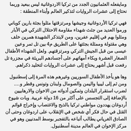
ومايفعله العثمانيون الجدد من تركيا الاردوغانية ليس ببعيد وربما
نحتاج إلى عشرات الروايات لتذكير العالم وأبناء المنطقة :
فهي تركيا الأردوغانية وجيشها ومرتزقتها مثلوا بجثة بارين كوباني
ورموا العديد من جثث شهداء مقاومة الاحتلال التركي في الأبار
ومثلوا بهم في إقليم عفرين، ومن لايتذكر الشهيدة همرين خلف
وهي مقتولة وممثلة بجثتها على الطريق م4 بين تل تمر وعين
عيسى من قبل الجيش التركي ومرتزقتهم. ولعل الشهداء الأطفال
الصغار العشرة وبكاء أمهاتهم على أجسادهم البريئة في مجزرة تل
رفعت قبل أشهر يحتاج إلى عشرات الروايات لتخليد ذكراهم.
وها هو يأخذ الأطفال السوريين وغيرهم هذه المرة إلى إسطنبول
ومن ثم إلى ليبيا واليمن والصومال ولبنان وتونس وقطر و….
لضرب استقرار البلدان وتمكين أدواته من الاخوان والارهابيين
بالإضافة إلى التجسس على أكثر من 16 دولة عربية. وبات شيوخ
أردوغان يهددون مواطني تركيا بالذبح والاغتصاب وإخراج قوائم
القتل في حال فكر أي شخص في الإنقلاب على اردوغان وحتى أن
الصادق الغرياني يطالب أتباعه بالتفجبر بوسط المدنيين وهو في
مركز الإخوان في العالم مدينة أسطنبول.