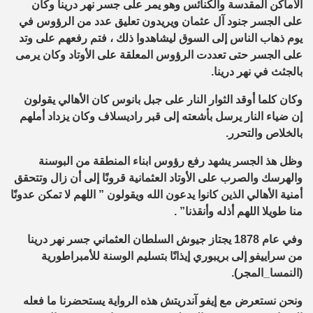
الاماكن المقدسة والكنائس وهو يمر على جسر نهر درينا وكان
على الجسر جنود آل عثمان ويريدون تعليق عدد من الرؤوس في
يوم ذهاب الناس إلى السوق ليشاهدوا ذلك ، فتم رفعهم على وتد
على الجسر حتى تعددت الرؤوس المعلقة على الأوتاد وكان يرمى
بالجثث في نهر درينا.
وكان كلما أوقد الثوار النار على جبل بانوس كان الأهالي يقولون
إن ضياء النار يرسل بأشعته إلى قبر راديسلاف وكان يزداد أملهم
بالخلاص والتحرر.
وظل هذ الجسر يشهد رفع رؤوس ابناء المنطقة من البوسنة
والهرسك والصرب على الأوتاد العثمانية قرونًا إلى أن زال وتتحقق
أمنية الأهالي الذين كانوا يدعون الله ويقولون ” اللهم لا تمكن عدونًا
منا طويلا اللهم أذله وأنقذنا” .
وفي عام 1878 يجتاز جيوش السلطان العثماني جسر نهر درينا
من سراييفو إلى بريبوري إيذانًا بتسليم الوسنة للأمبراطورية
(النمسا_المجر).
ونحن نستعرض مع إيفو آندريتش هذه الرواية يستحضرنا ما فعله