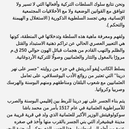
ونحن نتابع سلوك السلطات التركية وأفعالها التي لا تسير ولا
تتوافق مع القوانين الوضعية ولا مع الأخلاقيات المجتمعية
الإنسانية، وهي تجسد السلطوية الذكورية ( الاستغلال و الهيمنة
والتحكم ).
ولفهم ومعرفة ماهية هذه السلطة وتدخلاتها في المنطقة، كونها
هي التعبير العصري الحالي عن تراكم ذهنية الاستبداد والقتل
والظلم والنهب القادم من هجمات قبائل الهون حوالي 250 ق.م
مرورًا بالمغول والتتار والعثمانيين وصولًا للتركية الأردوغانية.
يسلط الكاتب إيفو آندريتش في جزء من روايته “جسر على نهر
درينا” التي تعتبر من روائع الأدب اليوغسلافي، على تعامل
العثمانيين مع شعوب البلقان ومناطقهم ومنهم البوسنة والهرسك
وصربيا وكرواتيا.
يتم بناء الجسر على نهر درينا للربط بين إقليمي البوسنة والصرب
للأمبراطوية العثمانية في عام 1517 بأمر من محمد باشا
سوكولوفيتش الوزير الأكبر للعثمانية الذي ولد في قرية قريبة من
مدينة فيشيغراد التي بني الجسر بالقرب منها وأخذ في صغره
عنوة من أهله إلى إسطنبول. هذا الجسر الذي يحكى أن جنية البحر