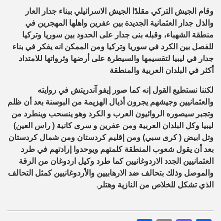
وقام الجيش التركي مقلدًا الجيش الاسرائيلي ببناء جدار العار
والذل جدار العثمانية الجديدة بين عفرين واهلها المهجرين في
منطقة الشهباء، وقبله بنى جدار على الحدود بين سوريا وتركيا
للفصل بين الكرد في سوريا وتركيا ومن الممكن انه يفكر في بناء
جدار في ليبيا لتقسيمها والسيطرة على أرضها وثرواتها للامتداد
أكثر في البلدان العربية والمنطقة
لكننا نستطيع القول إنه كما صور إيفو آندريتش في روايته
والعثمانيين وجيشهم يجرون أذيال الهزيمة من البوسنة بعد أن ظلم
وتجبر سيصوره الروائيون العرب و الكرد وهو ينسحب وينطرد من
ليبيا وكل البلدان العربية ومن عفرين و سرى كانية ( راس العين)
وتل ابيض ( كرى سبي) ومن إقليم كردستان ومن شمال كردستان
بعد أن يقول شعوب المنطقة كلمتهم ويوحدوا إرادتهم في طرد
العثمانيين الجدد الاردوغانيين كما طرد وكيل اردوغان من الرقة
والموصل وذلك بتحالف ضد الارهابيين والأردوغانيين كمثل التحالف
الذي تشكل للخلاص من النازية وهتلر.