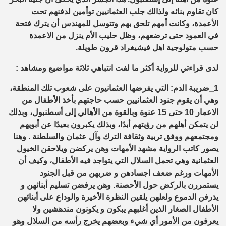
كان تقاوم بنائه ولذالك جلب العثمانيين توأمين لدفنهم تحت
الأعمدة، وكانت أمهم تلحق بهم وتتوسل للمهندس أن يترك فتحة
في العمود حتى ترضعهم، وظل حليب الأم ينزل من الاعمدة
حسب متولوجية اهل فيشيغراد قرون طويلة.
لدى قراءتي للرواية أكثر ما لفت انتباهي ثلاثة مواضيع ومشاهد :
1_ضريبة الدم: التي يفرضها العثمانيون على شعوب تلك المنطقة،
وهي أن يقوم جنود العثمانيين حسب حاجتهم بأخذ الأطفال من
الاعمار 10 حتى 15 عنوة وبالقوة من الأهالي إلى أسطنبول، وبذلك
لن يتمكن أهلهم من رؤيتهم أبدًا، وبذلك يكبرون بعيدًا عن أبويهم
ومجتمعهم ووفق تربية وثقافة الترك وآل عثمان والسلطنة . وهنا
يصور كاتب الرواية مشهد الأمهات وهن يركضن ويلاحقن الخيول
العثمانية وهي تحمل السلال التي يتواجد فيه الأطفال، وكيف أن
الأمهات ورغم ضعف اجسادهن و ضربهن من قبل الجنود
يستمررن بالركض حول الأحصنة. وهن يرفضن تسليم أبنائهن و
يذرفن الدموع ولعلهن يلقين النظرة الأخيرة والوداع على أبنائهن
الأطفال الصغار الذين أغلبهم يبكون و يكونون مندهشين ولا
يعرفون من الأمور أي شيء وبعضهم يخرج رأسه من السلال وهو