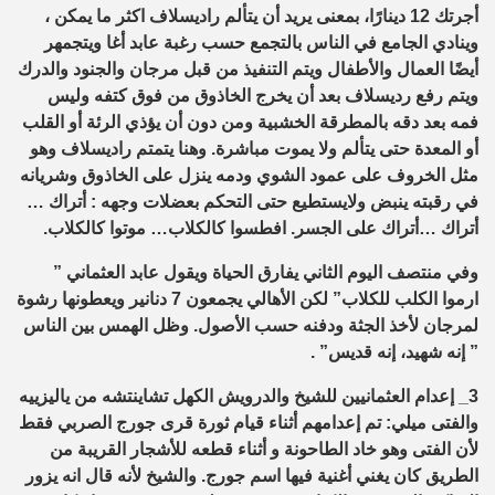
أجرتك 12 دينارًا، بمعنى يريد أن يتألم راديسلاف اكثر ما يمكن ،
وينادي الجامع في الناس بالتجمع حسب رغبة عابد أغا ويتجمهر
أيضًا العمال والأطفال ويتم التنفيذ من قبل مرجان والجنود والدرك
ويتم رفع رديسلاف بعد أن يخرج الخاذوق من فوق كتفه وليس
فمه بعد دقه بالمطرقة الخشبية ومن دون أن يؤذي الرئة أو القلب
أو المعدة حتى يتألم ولا يموت مباشرة. وهنا يتمتم راديسلاف وهو
مثل الخروف على عمود الشوي ودمه ينزل على الخاذوق وشريانه
في رقبته ينبض ولايستطيع حتى التحكم بعضلات وجهه : أتراك …
أتراك …أتراك على الجسر. افطسوا كالكلاب… موتوا كالكلاب.
وفي منتصف اليوم الثاني يفارق الحياة ويقول عابد العثماني ”
ارموا الكلب للكلاب” لكن الأهالي يجمعون 7 دنانير ويعطونها رشوة
لمرجان لأخذ الجثة ودفنه حسب الأصول. وظل الهمس بين الناس
” إنه شهيد، إنه قديس” .
3_ إعدام العثمانيين للشيخ والدرويش الكهل تشاينتشه من ياليزييه
والفتى ميلي: تم إعدامهم أثناء قيام ثورة قرى جورج الصربي فقط
لأن الفتى وهو خاد الطاحونة و أثناء قطعه للأشجار القريبة من
الطريق كان يغني أغنية فيها اسم جورج. والشيخ لأنه قال انه يزور