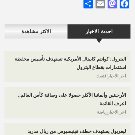
Share
Mastodon
Email
Facebook
احدث الاخبار
الاكثر مشاهدة
البترول: كوانتم كابيتال الأمريكية تستهدف تأسيس محفظة
استثمارات بقطاع البترول
اخر الاخباراقتصاد
الأرجنتين وألمانيا الأكثر حصولا على وصافة كأس العالم..
اعرف القائمة
اخر الاخباررياضة
ليفربول يستهدف خطف فينيسيوس من ريال مدريد