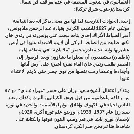
العثمانيون في شعوب المنطقة في عدة مواقف في شمال
كردستان(جنوب شرق تركيا):
إحدى الحوادث التاريخية لما لها من معنى يذكر انه بعد انتفاضة
موتكي عام 1927 للشعب الكردي بقيادة عبد الرحمن ملا يونس ،
أسر الضباط الأتراك إحدى بنات محمد علي يونس تدعى رندي خان
لكنها طلبت من الضابط التركي أن لا يتم الاعتداء عليها في أرض
عشيرتها وانه بعد مغادرة جسر “ملا باديه” في منطقة إيليه
(باطمان) يستطيعون أن يفعلوا ما يشاؤون وبعد الوصول إلى
الجسر طلبت رندي خان القاء نظرة أخيرة على أرض آبائها
وأجدادها وعندها رمت نفسها من فوق جسر حتى لا يتم الاعتداء
عليها.
ونتذكر اعتقال الشيخ سعيد بيران على جسر “موراد تشاي” مع 47
من رفاقه واعدامهم من قبل جيش الكماليين الترك.وكذلك وضع
الناس احياء في الكهوف وإغلاق ابوابها بالأسمنت والحديد في ثورة
سيد رزا عام 1937_1938م. ووضع علم ثورة أكرى 1926م
لإحسان نوري باشا في قبر وصب البتون فوقها والكتابة على
شاهدها هنا تم دفن حلم الكرد كردستان.