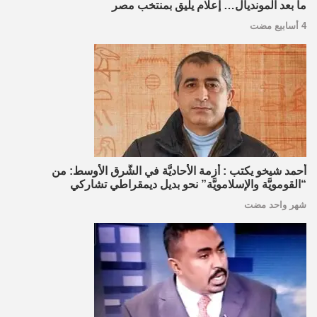
ما بعد المونديال… إعلام يليق بمنتخب مصر
4 أسابيع مضت
أحمد شيخو يكتب : أزمة الأحاديَّة في الشَّرق الأوسط: من
“القومويَّة والإسلامويَّة” نحو بديل ديمقراطي تشاركي
شهر واحد مضت