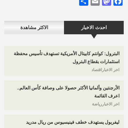
Share
Mastodon
Email
Facebook
احدث الاخبار
الاكثر مشاهدة
البترول: كوانتم كابيتال الأمريكية تستهدف تأسيس محفظة
استثمارات بقطاع البترول
اخر الاخباراقتصاد
الأرجنتين وألمانيا الأكثر حصولا على وصافة كأس العالم..
اعرف القائمة
اخر الاخباررياضة
ليفربول يستهدف خطف فينيسيوس من ريال مدريد