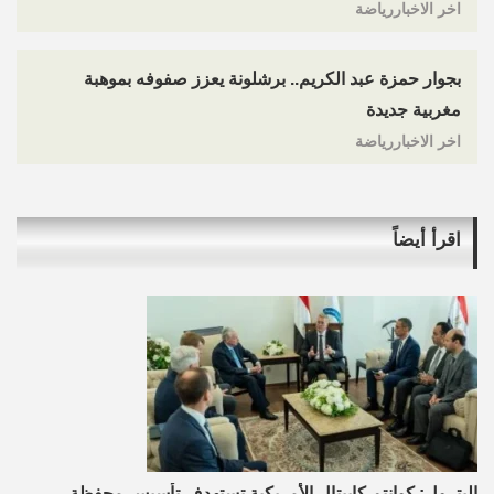
اخر الاخباررياضة
بجوار حمزة عبد الكريم.. برشلونة يعزز صفوفه بموهبة
مغربية جديدة
اخر الاخباررياضة
اقرأ أيضاً
البترول: كوانتم كابيتال الأمريكية تستهدف تأسيس محفظة