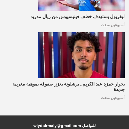
ليفربول يستهدف خطف فينيسيوس من ريال مدريد
أسبوعين مضت
بجوار حمزة عبد الكريم.. برشلونة يعزز صفوفه بموهبة مغربية
جديدة
أسبوعين مضت
للتواصل wlydalrmaly@gmail.com