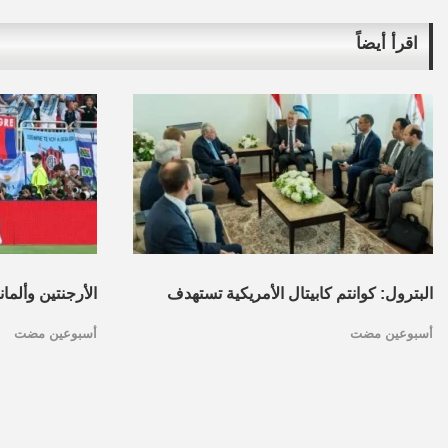
اقرأ أيضاً
البترول: كوانتم كابيتال الأمريكية تستهدف
الأرجنتين وألما
أسبوعين مضت
أسبوعين مضت
تأسيس محفظة استثمارات بقطاع البترول
كأس العالم.. ا