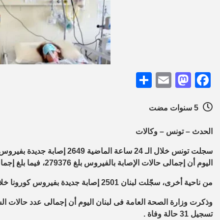
Share
Mastodon
Email
Facebook
5 سنوات مضت
الحدث – تونس – وكالات
اليوم أن إجمالى حالات الإصابة بالفيروس بلغ 279376، فيما بلغ إجمالى الوفيات 9553.
من ناحية أخرى، سجّلت لبنان 2501 إصابة جديدة بفيروس كورونا خلال الـ 24 ساعة الماضية ليرتفع عدد الإصابات فيها إلى 504800.
تسجيل 31 حالة وفاة .