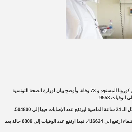
سجلت تونس خلال الـ 24 ساعة الماضية 2649 إصابة جديدة بفيروس كورونا المستجد و 73 وفاة، وأوضح بيان لوزارة الصحة التونسية
وذكرت وزارة الصحة العامة فى لبنان اليوم أن إجمالى عدد حالات الشفاء ارتفع الى 416624، فيما ارتفع عدد الوفيات إلى 6809 حالة بعد