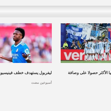
نيا الأكثر حصولا على وصافة
ليفربول يستهدف خطف فينيسيو
أسبوعين مضت
عرف القائمة
مدريد