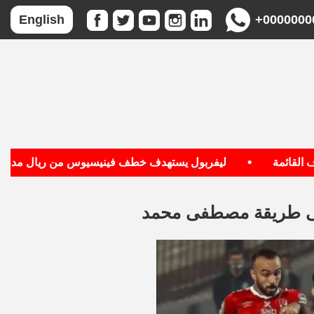
+0000000
English
•
قائمة
ليفربول يستهدف خطف فينيسيوس من ريال مدريد
لى طريقة مصطفى محمد