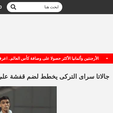
0
الأرجنتين وألمانيا الأكثر حصولا على وصافة كأس العالم.. اعرف ال
جالاتا سراى التركى يخطط لضم قفشة ع