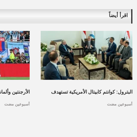
اقرأ أيضاً
البترول: كوانتم كابيتال الأمريكية تستهدف
الأرجنتين وألما
أسبوعين مضت
أسبوعين مضت
تأسيس محفظة استثمارات بقطاع البترول
كأس العالم.. ا