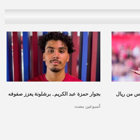
س من ريال
بجوار حمزة عبد الكريم.. برشلونة يعزز صفوفه
أسبوعين مضت
بموهبة مغربية جديدة