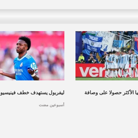
نيا الأكثر حصولا على وصافة
ليفربول يستهدف خطف فينيسيو
أسبوعين مضت
عرف القائمة
مدريد