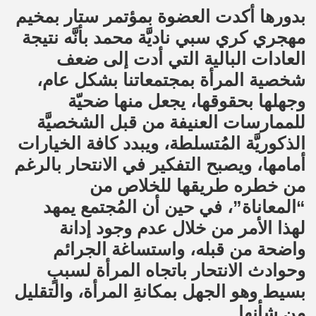
بدورها أكدت العضوة بمؤتمر ستار بمخيم
مهجري كري سبي ناديَّة محمد بأنَّه نتيجة
العادات البالية التي أدت إلى ضعف
شخصية المرأة بمجتمعاتنا بشكل عام،
وجهلها بحقوقها، يجعل منها ضحيّة
للممارسات العنيفة من قبل الشخصيَّة
الذكوريَّة المُتسلطة، ويبدد كافة الخيارات
أمامها، ويصبح التفكير في الانتحار بالرغم
من خطره طريقها للخلاص من
“المعاناة”، في حين أن المُجتمع يمهد
لهذا الأمر من خلال عدم وجود إدانة
واضحة من قبله، واستساغة الجرائم
وحوادث الانتحار باتجاه المرأة لسببٍ
بسيط وهو الجهل بمكانةِ المرأة، والتقليل
من شأنها.