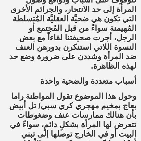
المرأة إلى حد الانتحار، والجرائم الأخرى
التي تكون هي ضحيَّة العقليَّة المُتسلطة
المُهيمنة سواءً من قبل المُجتمع أو
الرجل، أجرت صحيفتنا لقاءاً مع بعض
النسوة اللاتي استنكرن بدورهن العنف
ضد المرأة وشددن على ضرورة وضع حد
لهذه الظاهرة.
أسباب متعددة والضحية واحدة
وحول هذا الموضوع تقول المواطنة راما
بعاج بمخيم مهجري كري سبي/ تل أبيض
بأن هنالك ممارسات عنف وضغوطات
تتعرض لها المرأة بشكلٍ دائمٍ، سواءً في
البيت أو في الخارج توصلها إلى تبني