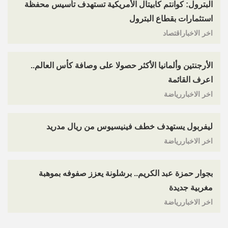
البترول: كوانتم كابيتال الأمريكية تستهدف تأسيس محفظة
استثمارات بقطاع البترول
اخر الاخباراقتصاد
الأرجنتين وألمانيا الأكثر حصولا على وصافة كأس العالم..
اعرف القائمة
اخر الاخباررياضة
ليفربول يستهدف خطف فينيسيوس من ريال مدريد
اخر الاخباررياضة
بجوار حمزة عبد الكريم.. برشلونة يعزز صفوفه بموهبة
مغربية جديدة
اخر الاخباررياضة