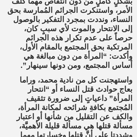
بشكلٍ كاملٍ من دون انتقاص مهما كلف
الأمر، واستنكرت الجرائم المُمارسة بحق
النساء، ونددت بمجرد التفكير بالوصول
إلى الانتحار والموت لأي سببٍ كان،
حرصاً على عدم تكرار هذه الجرائم
المرتكبة بحق المجتمع بالمقام الأول،
وأكدت: “المرأة من دون مبالغة هي
أساس المجتمع، ومن دونها سينهار”.
واستهجنت كل من نادية محمد، وراما
بعاج حوادث قتل النساء أو “انتحار
المرأة” داعياتٍ إلى ضرورة تثقيف
المُجتمع بكافةِ شرائحه لمكانة المرأة،
والكف عن التقليل من شأنها أو اعتبار
مسألة قتلها هي مسألة قليلة الأهميَّة،
وشددتا على أنَّ قتلها وخسارتها مهما