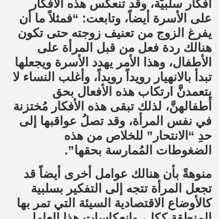
أفكار سلبيّة، وقد تنعكس هذه الأفكار
على الأسرة أيضاً، وتابعت: “فمثلاً ما أن
يفرغ الزوج من تعنيف زوجته حتى تكون
هنالك ردة فعل من قبل المرأة على
الأطفال، وهذا الأمر يهدد الأسرة ويجعلها
تبدأ بالانهيار رويداً رويداً، وأغلب النساء لا
يتعمدنَّ ارتكاب هذه الأفعال بحق
أطفالهنَّ، لذلك تبقى هذه الأفكار مُختزنة
في نفس المرأة، وقد تصلُ عواقبها إلى
حدِ “الانتحار” للخلاص من هذه
الضغوطات المُمارسة بحقها”.
منوهةً بأن هنالك عوامل أخرى أيضاً قد
تجعل المرأة تتجه إلى التفكير بسلبية
كالأوضاع الاقتصادية السيئة التي تمر بها
المنطقة ككل، وانعكاسات هذا العامل