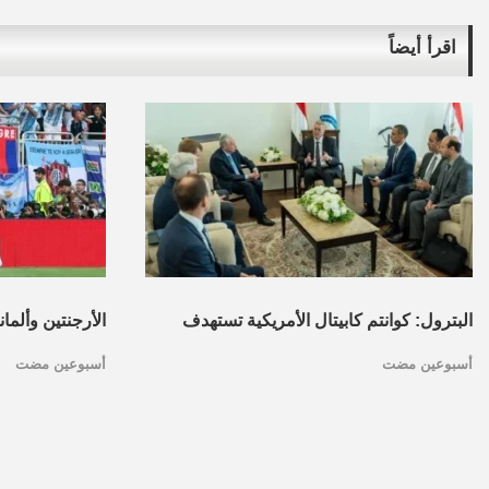
اقرأ أيضاً
البترول: كوانتم كابيتال الأمريكية تستهدف
الأرجنتين وألما
أسبوعين مضت
أسبوعين مضت
تأسيس محفظة استثمارات بقطاع البترول
كأس العالم.. ا