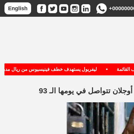
+0000000
English
•
ائمة
ليفربول يستهدف خطف فينيسيوس من ريال مدريد
جلان تتواصل في يومها الـ 93