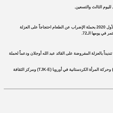
لليوم الثالث والتسعين.
وفي مخيم مخمور للاجئين، بدأت المرأة في الثامن عشر من كانون الأول 2020 بحملة الإضراب عن الطعام احتجاجاً على العزلة
في يومها الـ72.
ديداً بالعزلة المفروضة على القائد عبد الله أوجلان ودعماً لحملة
وتستمر الحملة في يومها الـ55، من قبل حركة الشبيبة الثورية ‎(TCŞ)‎ وحركة المرأة الكردستانية في أوروبا (TJK-E) ومركز الثقافة