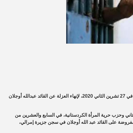
تتواصل حملة الإضراب عن الطعام، التي أطلقها السجناء السياسيون في 27 تشرين الثاني 2020، لإنهاء العزلة عن القائد عبدالله أوجلان
تاني وحزب حرية المرأة الكردستانية، في السابع والعشرين من
 العزلة المفروضة على القائد عبد الله أوجلان في سجن جزيرة إمرالي،