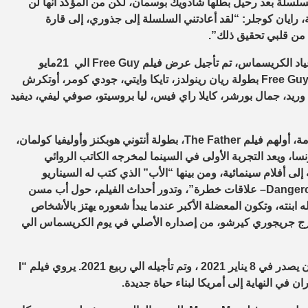
سلة بعد رحيل بطلها شادويك بوسمان، لكن من المؤكد أنها لن
، رايان كوجلر: “لقد أعادتني السلسلة إلى جذوري، إلى قارة
 من قلبي تحقيق ذلك”.
Free Guy
الي 21مايو
Free Gu
بطولة ريان رينولدز، تايكا وايتي، جودي كومر، أوتكرش
ن وريد، جمال بورشر، كايلا راي فيس، ليا بروسيتو، صوفي ليفي، ديفيد
مة، أولهم فيلم
The Father
، بطولة أنتوني هوبكنز وأوليفيا كولمان،
لكة المتحدة وفرنسا، ويعد التجربة الأولى في السينما لمخرجه الكاتب الروائي
 أفلام سينمائية، ومن بينها “الأب” الذي كتب له السيناريو
Dangero
– علاقات خطرة”، وتدور أحداث الفيلم، حول أب مسن
 ابنته، وتكون المعضلة الأكبر عندما يبدأ شعوره يهتز بالأشخاص
رج جريجوري كيرشو، من إصداره الأصلي في يوم الكريسماس الي
لي ربيع 2021. يروي فيلم “
I
ي النهاية إلى أمريكا لبناء حياة جديدة.