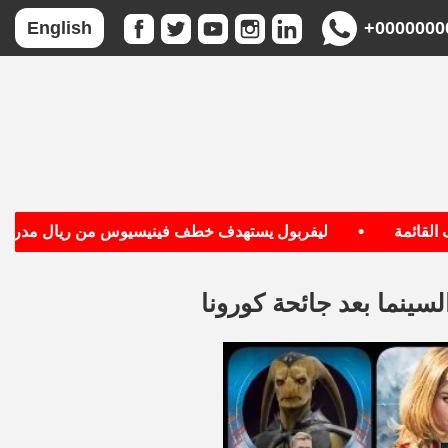
+0000000
English
•
•
مة
ليفربول يستهدف خطف فينيسيوس من ريال مدريد
لسينما بعد جائحة كورونا