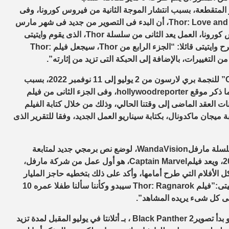
المتقطعة، بسبب انتشار الموجة الثانية من فيروس كورونا، وفى
Thor: Love and
، أن البدء فى التصوير من جديد فى شهر مارس
كورونا، العمل يعد الثانى من سلسلة
Thor
، الذى يقوم وايتيتى
Thor
، سيجعل فيلم
Thor:
 التغييرات، بالإضافة إلى الحبكة التى تزيد من إثارته”.
” للنجمة بري لارسون من 2 يوليو إلى 11 نوفمبر 2022، بسبب
ما ذكر موقع
hollywoodreporter
، وفى الجزء الثانى من فيلم
ت العقد الماضى إلى وقتنا الحالي، وذلك من خلال كتابة الفيلم
 ميجان ماكدونال، بكتابة سيناريو العمل الجديد، وفقا للتقرير الذى
سلسلة مارفل
WandaVision
، لوضع نص برمجي جديد لمتابعة
Captain Marvel
، هو أول عمل من شركة مارفل،
أفلام التي طرح أمامها، وأكد على ذلك بتخطيه حاجز المليار
يتى:”فيلم
Thor: Ragnarok
سيبدو وكأننا سألنا طفلا عمره 10
لى كل شىء يريده المشاهد”.
 بدأ تصوير
Black Panther 2
، بـ أتلانتا في يوليو المقبل لمدة تزيد