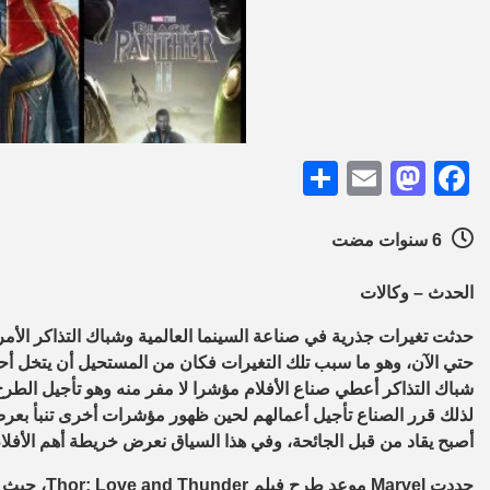
Share
Mastodon
Email
Facebook
6 سنوات مضت
الحدث – وكالات
حدثت تغيرات جذرية في صناعة السينما العالمية وشباك التذاكر الأم
حتي الآن، وهو ما سبب تلك التغيرات فكان من المستحيل أن يتخل أحد،
شباك التذاكر أعطي صناع الأفلام مؤشرا لا مفر منه وهو تأجيل الطرح
لذلك قرر الصناع تأجيل أعمالهم لحين ظهور مؤشرات أخرى تنبأ بعرض 
أصبح يقاد من قبل الجائحة، وفي هذا السياق نعرض خريطة أهم الأفلام
حددت
Marvel
موعد طرح فيلم
Thor: Love and Thunder