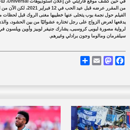
في حين كشف موقع فارايتي عن إعلان أستوديوهات
Universal
، لت
الفيلم حول نجمة بوب يتخلى عنها خطيبها مغنى الروك قبل لحظات من
يدفعها لعرض الزواج على رجل تختاره عشوائيًا من بين الحشود، والذى
لرواية مصورة لبوبى كروسبى، يشارك جنيفر لوبيز وأوين ويلسون في 
سيلفرمان ومالوما وجون برادلي وغيرهم.
Share
Mastodon
Email
Facebook