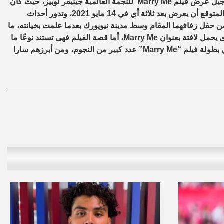
أجيل عرض فيلم
Marry Me
للنجمة العالمية جينيفر لوبيز، حيث كان
من المقرر عرضه قبل عيد الحب في 12 فبراير 2021، لكن الآن من المتوقع أن يعرض بعد ثلاثة أي في 14 مايو 2021، وتدور أحداث
 حفل زفافهما المقام وسط مدينة نيويورك بعدما علمت بخيانته، ما
 يحمل لافتة بعنوان
Marry Me
، أما قصة الفيلم فهى تستند نوعًا ما
بطولة فيلم “
Marry Me
” عدد كبير من النجوم، ومن أبرزهم سارا