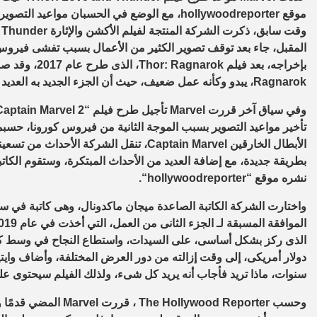
موقع
hollywoodreporter
، مع الوضع في الحسبان مواعيد التصوير 
وقت سابق، ذكرت الشركة المنتجة لفيلم الأكشن والإثارة
 Thunder
المقبل، جاء بعد توقف تصوير الكثير من الأعمال بسبب تفشى فيروس 
بإخراجه، بعد فيلم
Thor: Ragnarok
، الذى طرح عام 2017، وقد صرح وايتيتى قائلا: “الجزء الرابع من
Ragnarok
، يبدو وكأنه عمل ضعيف، حيث أن الجزء الجديد به العديد من
وفي سياق آخر قررت
Marvel
تأجيل طرح فيلم “
Captain Marvel 2
تأخير مواعيد التصوير بسبب الموجة الثانية من فيروس كورونا، حسب
الأبطال الخارقين
Captain Marvel
، تنقل الشركة الأحداث من تسعينا
بطريقة جديدة، مع إضافة العديد من الأحداث المبتكرة، وستقوم الكاتبة
نشره موقع “
hollywoodreporter
“.
واختارت الشركة الكاتبة الصاعدة ميجان ماكدونال، وهى كاتبة في 
الموافقة المسبقة لـ الجزء الثانى من العمل، التي أخذت في عام 2019، ويعد فيلم
الذى ركز بشكل أساسى، على السيدات، واستطاع النجاح في وسط كل ال
دولار أمريكى، إلى وقت إزالته من دور العرض المختلفة، وأضاف وايت
سنوات، ماذا تريد فأجاب أنه يريد كل شىء، ولذلك الفيلم سيحتوى ع
وحسب
The Hollywood Reporter
، قررت
Marvel
المضي قدمًا و