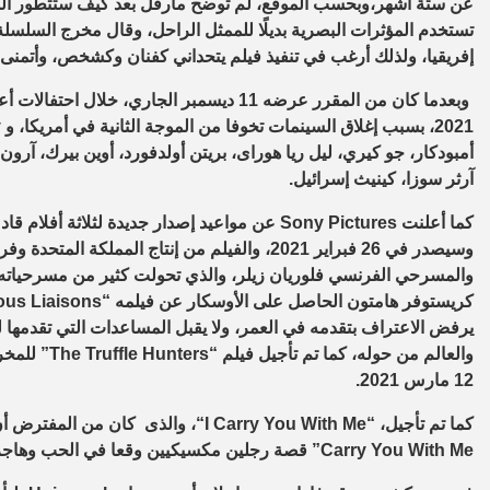
عن ستة أشهر،وبحسب الموقع، لم توضح مارفل بعد كيف ستتطور السل
تستخدم المؤثرات البصرية بديلًا للممثل الراحل، وقال مخرج السلسلة
إفريقيا، ولذلك أرغب في تنفيذ فيلم يتحداني كفنان وكشخص، وأتمنى
وبعدما كان من المقرر عرضه 11 ديسمبر الجاري، خلال احتفالات أعياد الكريسماس، تم تأجيل عرض فيلم
2021، بسبب إغلاق السينمات تخوفا من الموجة الثانية في أمريكا، و
y
أمبودكار، جو كيري، ليل ريا هوراى، بريتن أولدفورد، أوين بيرك، آرو
آرثر سوزا، كينيث إسرائيل.
كما أعلنت
Sony Pictures
عن مواعيد إصدار جديدة لثلاثة أفلام قاد
وسيصدر في 26 فبراير 2021، والفيلم من إنتاج المم
والمسرحي الفرنسي فلوريان زيلر، والذي تحولت كثير من مسرحياته إلى
كريستوفر هامتون الحاصل على الأوسكار عن فيلمه “
us Liaisons
يرفض الاعتراف بتقدمه في العمر، ولا يقبل المساعدات التي تقدمها له
والعالم من حوله، كما تم تأجيل فيلم “
The Truffle Hunters
” للمخ
12 مارس 2021.
كما تم تأجيل، “
I Carry You With Me
“، والذى كان من المفترض أن يصدر في 8 يناير 2021 ، وتم تأجيله ا
Carry You With Me
” قصة رجلين مكسيكيين وقعا في الحب وهاجران ف