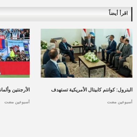
اقرأ أيضاً
البترول: كوانتم كابيتال الأمريكية تستهدف
الأرجنتين وألما
أسبوعين مضت
أسبوعين مضت
تأسيس محفظة استثمارات بقطاع البترول
كأس العالم.. ا