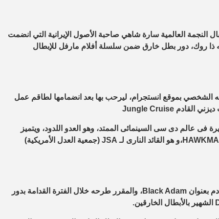
ل النجمة العالمية سارة شاهي صاحبة الأصول الإيرانية التي انضمت
يأتي بعنوان Black Adam والذي يجسد فيه ذا روك، دور بطل خارق ضمن سلسلة أفلام مارفل للإبطال
 العالمية صاحبة الـ 40 عاماً، عبر حسابه الشخصي بموقع انستجرام، ليرحب بها بعد انضمامها لطاقم عمل
م Jungle Cruise
ى عالم دى سى السينمائى الممتد، وهو العدو اللدود، ويتميز
بالسرعة الخارقة والقدرة على الطيران، أما هودج سيقدم شخصية HAWKMAN،و هو القائد النارى لـ JSA (جمعية العدل الأمريكية)
وكان قد طرح النجم العالمى داوين جونسون، بوستر جديد لفيلمه القادم بعنوان Black Adam، والمقرر طرحه خلال الفترة القدامة بدور