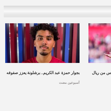
س من ريال
بجوار حمزة عبد الكريم.. برشلونة يعزز صفوفه
أسبوعين مضت
بموهبة مغربية جديدة