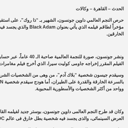
الحدث – القاهرة – وكالات
حرص النجم العالمي داوين جونسون، الشهير بـ “ذا روك”، على استقبا
مؤخراً لطاقم فيلمه الذي 
الخارقين.
ونشر جونسون، صورة للنجمة
الفيلم المقرر إخراجه جاومى كوليت سيرا، الذي أخرج فيلم مغامرات ديزني القاد
وسيقدم جيسون شخصية “بلاك آدم”، من وهى من الشخصيات الشريرة ف
وواحد من أكثر الشخصيات والأسطورية المحبوبة.
العرض السينمائى، والذى يجسد فيه شخصية بطل خارق فى عالم DC الشهير بالأبطال الخارقين.