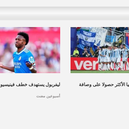
نيا الأكثر حصولا على وصافة
ليفربول يستهدف خطف فينيسيو
أسبوعين مضت
عرف القائمة
مدريد