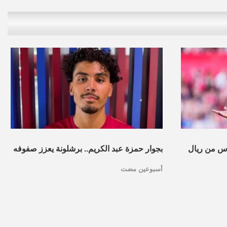
س من ريال
بجوار حمزة عبد الكريم.. برشلونة يعزز صفوفه
أسبوعين مضت
بموهبة مغربية جديدة