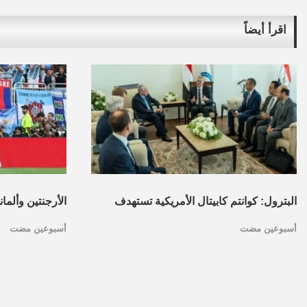
اقرأ أيضاً
البترول: كوانتم كابيتال الأمريكية تستهدف
الأرجنتين وألما
أسبوعين مضت
أسبوعين مضت
تأسيس محفظة استثمارات بقطاع البترول
كأس العالم.. ا