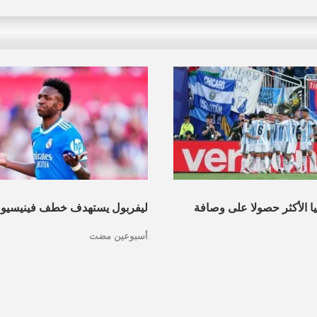
نيا الأكثر حصولا على وصافة
ليفربول يستهدف خطف فينيسيو
أسبوعين مضت
عرف القائمة
مدريد