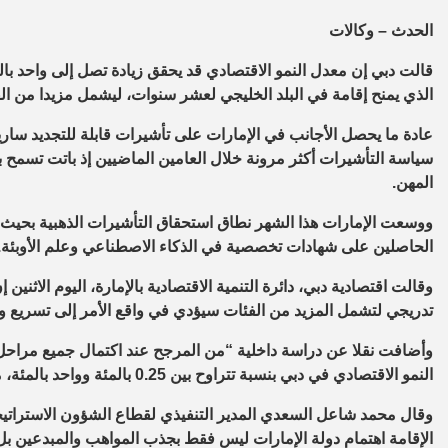
الحدث – وكالات
قالت دبي إن معدل النمو الاقتصادي قد يحقق زيادة تصل إلى واحد بال
الذي يمنح إقامة في البلد الخليجي لعشر سنوات، ليشمل مزيدا من ال
عادة ما يحصل الأجانب في الإمارات على تأشيرات قابلة للتجديد س
سياسة التأشيرات أكثر مرونة خلال العامين الماضيين إذ باتت تسمح
المهن.
ووسعت الإمارات هذا الشهر نطاق استحقاق التأشيرات الذهبية بحيث
الحاصلين على شهادات تخصصية في الذكاء الاصطناعي وعلم الأوبئة.
وقالت اقتصادية دبي، دائرة التنمية الاقتصادية بالإمارة، اليوم الاثنين
تدريجي لتشمل المزيد من الفئات سيؤدي في واقع الأمر إلى تسريع وتي
وأضافت نقلا عن دراسة داخلية “من المرجح عند اكتمال جميع مراحل م
النمو الاقتصادي في دبي بنسبة تتراوح بين 0.25 بالمئة وواحد بالمئة، مدفوعا إلى حد كبير بالطلب المحلي والاستثمار الأجنبي”.
وقال محمد شاعل السعدي المدير التنفيذي لقطاع الشؤون الاستراتي
الإقامة اهتمام دولة الإمارات ليس فقط بجذب المواهب والمبدعين بل 