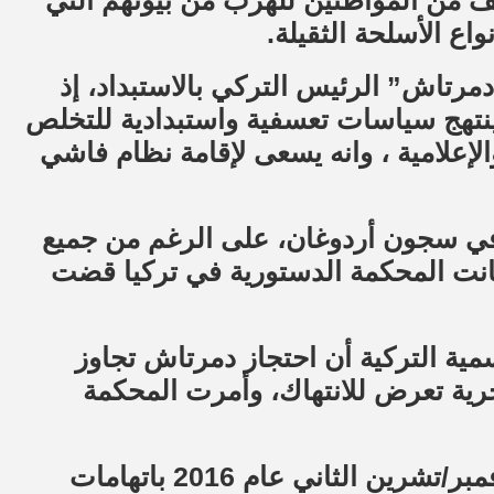
لف من المواطنين للهرب من بيوتهم التي
ع الأسلحة الثقيلة.
مرتاش” الرئيس التركي بالاستبداد، إذ
ينتهج سياسات تعسفية واستبدادية للتخلص
إعلامية ، وانه يسعى لإقامة نظام فاشي
 في سجون أردوغان، على الرغم من جميع
 وكانت المحكمة الدستورية في تركيا قضت
ية التركية أن احتجاز دمرتاش تجاوز
حرية تعرض للانتهاك، وأمرت المحكمة
والجدير بالذكر أن دمرتاش مسجون منذ نوفمبر/تشرين الثاني عام 2016 باتهامات