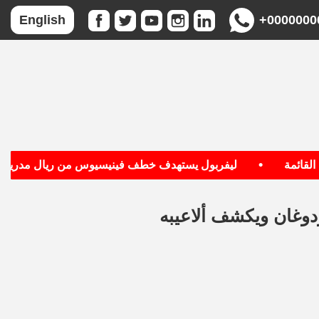
+0000000
English
•
•
ئمة
ليفربول يستهدف خطف فينيسيوس من ريال مدريد
وغان ويكشف ألاعيبه