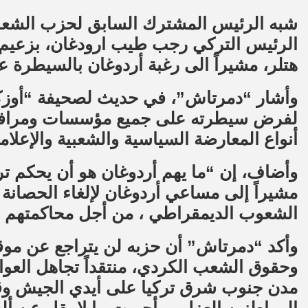
شبه الرئيس المشترك السابق لحزب الشعو
الرئيس التركي رجب طيب ارودغان، بزعيم الن
هتلر، مشيراً الى رغبة أردوغان بالسيطرة ع
وأشار “دمرتاش”، في حديث لصحيفة “أوزكو
لفرض سيطرته على جميع مؤسسات ومرافق ا
أنواع المعارضة السياسية والشعبية والإعلامي
وأضاف، إن “ما يهم أردوغان هو أن يحكم ترك
مشيراً إلى مساعي أردوغان لإلغاء الحصان
الشعوب الديمقراطي ، من أجل محاكمتهم
وأكد “دمرتاش” أن حزبه لن يتراجع عن موق
وحقوق الشعب الكردي، منتقداً تجاهل العواص
مدن جنوب شرق تركيا على أيدي الجيش وقوا