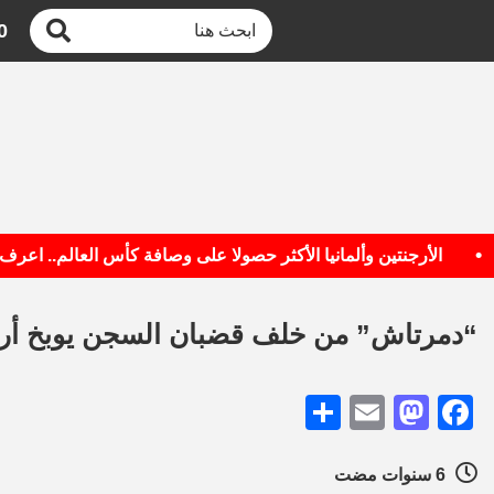
0
الأرجنتين وألمانيا الأكثر حصولا على وصافة كأس العالم.. اعرف القا
“دمرتاش” من خلف قضبان السجن يوبخ أرد
Share
Mastodon
Email
Facebook
6 سنوات مضت