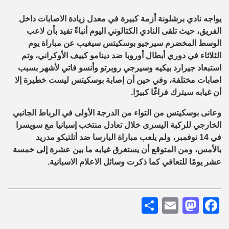
يواجه نادي برشلونة أزمة كبيرة في معدل زيادة الاصابات داخل
الفريق، حيث تلقى النادي الكتالوني اليوم أنباءً تفيد بأن لاعب
الوسط المخضرم سيرجيو بوسكيتس سيغيب عن مباراة يوم
الثلاثاء في دوري أبطال أوروبا ضد دينامو كييف الأوكراني، وتم
استبعاد جيرارد بيكيه وسيرجي روبرتو وأنسو فاتي لأشهر بسبب
اصابات مختلفة، وفي حين أن إصابة بوسكيتس ليست خطيرة إلا
أن غيابه سيترك فراغًا كبيرًا.
وعانى بوسكيتس من التواء من الدرجة الأولى في الرباط الجانبي
الخارجي للركبة اليسرى خلال تعادل منتخب إسبانيا مع سويسرا
في 14 نوفمبر، ولم يلعب مباراة البارسا ضد أتلتيكو مدريد
بالأمس، ومن المتوقع أن يستغرق غيابه ما بين عشرة إلى خمسة
عشر يومًا للتعافي كما ذكرت وسائل الاعلام الاسبانية.
Share
Mastodon
Email
Facebook