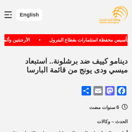
English
•
ف تأسيس محفظة استثمارات بقطاع البترول
الأرجنتين وألمانيا
دينامو كييف ضد برشلونة.. استبعاد
ميسي ودى يونج من قائمة البارسا
Share
Mastodon
Email
Facebook
6 سنوات مضت
الحدث – وكالات