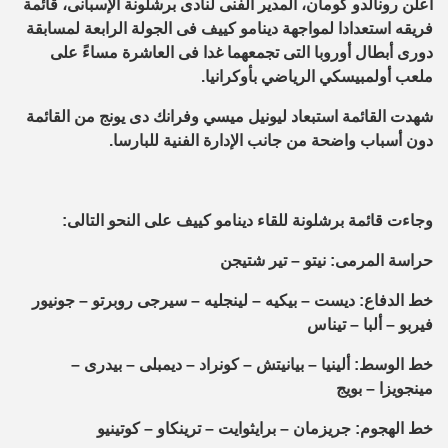
أعلن رونالدو كومان، المدير الفنى لنادى برشلونة الإسبانى، قائمة
فريقه استعدادا لمواجهة دينامو كييف فى الجولة الرابعة لمسابقة
دورى أبطال أوروبا التى تجمعهما غدا فى العاشرة مساءً على
ملعب أولمبيسكي الرياضي بأوكرانيا.
شهدت القائمة استبعاد ليونيل ميسي وفرانك دى يونج من القائمة
دون أسباب واضحة من جانب الإدارة الفنية للبارسا.
وجاءت قائمة برشلونة للقاء دينامو كييف على النحو التالى:
حراسة المرمى: نيتو – تير شتيجن
خط الدفاع: ديست – بيكيه – لينجليه – سيرجى روبرتو – جونيور
فيربو – ألبا – تيناس
خط الوسط: ألينيا – بيانيتش – كونراد – ديمبلى – بيدرى –
مينجويزا – بويج
خط الهجوم: جريزمان – برايثوايت – ترينكاو – كوتينيو