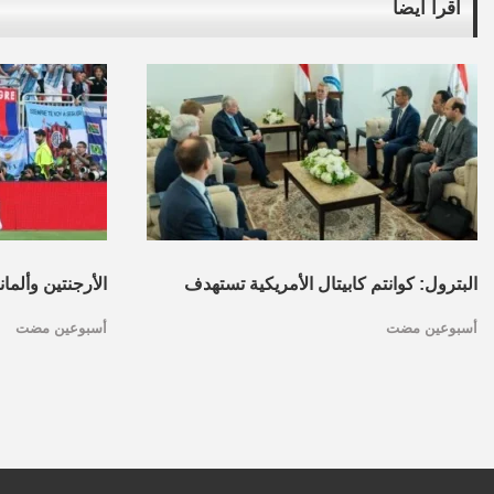
اقرأ أيضاً
البترول: كوانتم كابيتال الأمريكية تستهدف
الأرجنتين وألما
أسبوعين مضت
أسبوعين مضت
تأسيس محفظة استثمارات بقطاع البترول
كأس العالم.. ا