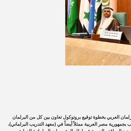
مان العربي بخطوة توقيع بروتوكول تعاون بين كل من البرلمان
ب بجمهورية مصر العربية ممثلاً أيضاً في (معهد التدريب البرلماني)،