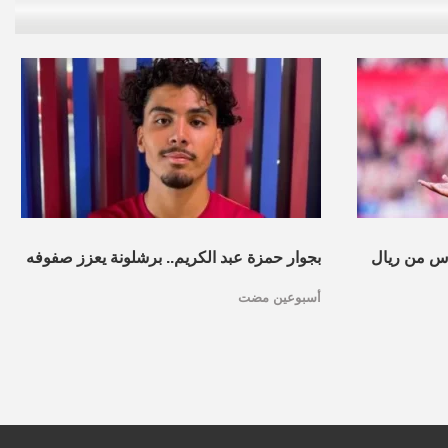
س من ريال
بجوار حمزة عبد الكريم.. برشلونة يعزز صفوفه
أسبوعين مضت
بموهبة مغربية جديدة