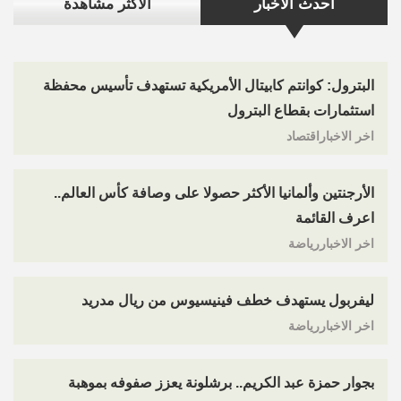
احدث الاخبار
الاكثر مشاهدة
البترول: كوانتم كابيتال الأمريكية تستهدف تأسيس محفظة
استثمارات بقطاع البترول
اخر الاخباراقتصاد
الأرجنتين وألمانيا الأكثر حصولا على وصافة كأس العالم..
اعرف القائمة
اخر الاخباررياضة
ليفربول يستهدف خطف فينيسيوس من ريال مدريد
اخر الاخباررياضة
بجوار حمزة عبد الكريم.. برشلونة يعزز صفوفه بموهبة