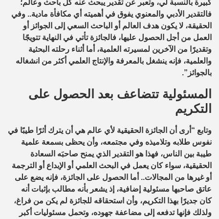
كبيرة بالنسبة لي، وتعبر عن تقدير يبحث عنه كل باحث وعالم؛
فالتقدير الأدبي والمعنوي يفوق في أهميته أي مكافأة مادية.. وفي
الحقيقة، لا يكون هدف العالم أو الباحث السعي إلى الجوائز أو
العمل من أجل الحصول عليها، فالجائزة تأتي في النهاية تتويجًا
وتقديرًا من الآخرين لمسيرته العلمية، أما أثناء رحلته البحثية
والعلمية، فإنه ينشغل بالمعرفة والإنتاج العلمي أكثر من انشغاله
بالجوائز”.
المسئولية تتضاعف بعد الحصول على
التكريم
وتابع “أرى أن الجائزة الحقيقية لأي عالم هي أن يترك أثرًا طيبًا في
نفوس طلابه وتلاميذه وفي مجتمعه، وأن يحظى بسمعة علمية
طيبة بين الناس، فهذا هو التقدير الذي يمنح صاحبَه السعادة
الحقيقية، سواء كان يعمل في البحث العلمي أو الإبداع أو الترجمة
أو غيرها من المجالات.. أما الحصول على الجائزة، فإنه يضع على
عاتق صاحبها مسئولية إضافية، إذ يشعر بأنه مطالب بإثبات أنه
كان جديرًا بهذا التكريم، وأن استحقاقه للجائزة لم يكن من فراغ،
ولذلك فإنها تدفعه إلى مضاعفة جهوده، وتحمل مسئوليات أكبر