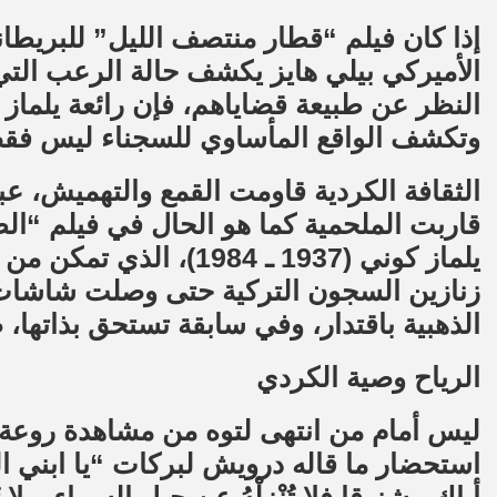
إذا كان فيلم “قطار منتصف الليل” للبريطان
الأميركي بيلي هايز يكشف حالة الرعب التي
النظر عن طبيعة قضاياهم، فإن رائعة يلما
وتكشف الواقع المأساوي للسجناء ليس فقط 
الثقافة الكردية قاومت القمع والتهميش، عبر 
قاربت الملحمية كما هو الحال في فيلم “ال
يلماز كوني (1937 ـ 1984)
زنازين السجون التركية حتى وصلت شاشات
الذهبية باقتدار، وفي سابقة تستحق بذاتها،
الرياح وصية الكردي
استحضار ما قاله درويش لبركات “يا ابني الحُ