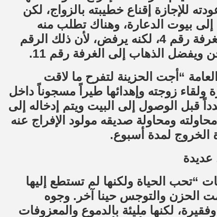
ته للإجازة إقناع خطيبته بالزواج، لكن
إلى بيوت الدعارة، وهناك تطلب منه
المشرفة على خدمة الزبائن، الذهاب إلى الغرفة رقم 4، لكنه يرفض، لأن ذلك الرقم
 ويفضل الذهاب إلى الغرفة رقم 11.
عامة “أجت الحزينة لتفرح ما لاقت
ولقاء زوجته وإهدائها طيراً مسجوناً داخل
ً قبل الوصول إلى البيت ويتم إدخاله إلى
حاولته ومحاولة صديقه مولود الإفراج عنه
الخروج لمدة أسبوع.
 عديدة
ت “تحب الحياة ولكنها لم تستطع إليها
مت الحزن والتوجس حينا آخر. وجوه
فقيرة، لكنها مليئة بالدموع والمعزوفات