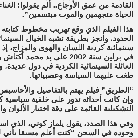
القادمة من عمق الأوجاع.. ألم يقولوا: الغنا
الحياة متجهمين والموت مبتسمين”.
هذا الفيلم الذي وقع تهريب مخطوط كتابت
الحدود، وأنجز بطريقة تشبه الخيال السينمائ
سينمائية كردية اللسان والهوى والمزاج، إذ
في برلين سنة 2002 على يد م
العائلة السينمائية الكردية في دول عديدة، و
طغت عليهما السياسة وعصبياتها.
“الطريق” فيلم يهتم بالتفاصيل والأحاسيس ا
وإن كانت أحداثه تدور على خلفية سياسية كما
التشكيلية القائمة على دقة اختيار الألوان و
وفي هذا الصدد، يقول يلماز كوني، الذي اس
وجوده في السجن “كنت أعلم مسبقا بأني ل