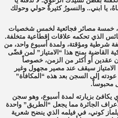
فِّنْهُ بقطن نشيدك الرَّعَوِيَّ. لا تدفنه يا
اهُ، يا ابني.. والنسورُ كثيرةٌ حولي وحولك
، خمسة مصائر فجائعية لخمس شخصيات
بائس الذي تحكمه علاقات إقطاعية متخلفة.
فة شرطية ومؤقتة، ولمدة أسبوع واحد، من
كية القاضية بمنح هذا “الامتياز” لمن قضّى
ان عقدين أو أكثر من الزمن، خصوصاً
 الامتياز سيقف عند مصير مجهول وغير
عودته إلى السجن بعد هذه “المكافأة”
 محبوساً.
ذي يكافئ بزيارته لمدة أسبوع، وهو سجن
بالأعراف الجائرة مما يجعل “الطريق” واحدة
لماز كوني، في فيلمه الذي ينضح شعرية