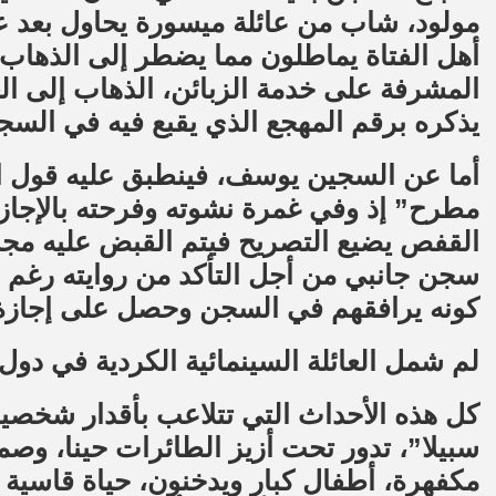
مولود، شاب من عائلة ميسورة يحاول بعد عود
أهل الفتاة يماطلون مما يضطر إلى الذهاب 
يذكره برقم المهجع الذي يقبع فيه في السجن
أما عن السجين يوسف، فينطبق عليه قول ال
مطرح” إذ وفي غمرة نشوته وفرحته بالإجازة 
القفص يضيع التصريح فيتم القبض عليه مجددا
سجن جانبي من أجل التأكد من روايته رغم م
كونه يرافقهم في السجن وحصل على إجازة 
لم شمل العائلة السينمائية الكردية في دول
كل هذه الأحداث التي تتلاعب بأقدار شخصيا
سبيلا”، تدور تحت أزيز الطائرات حينا، وص
مكفهرة، أطفال كبار ويدخنون، حياة قاسية و