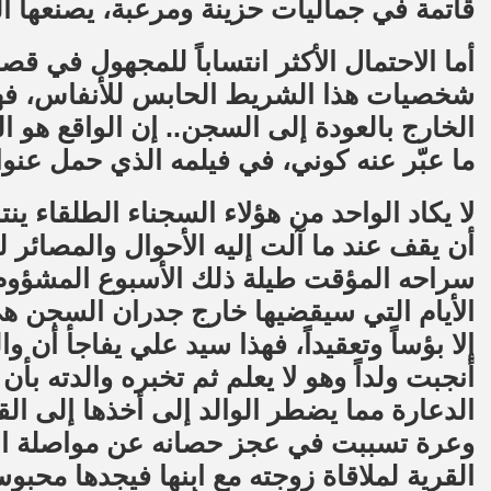
قاتمة في جماليات حزينة ومرعبة، يصنعها ال
أما الاحتمال الأكثر انتساباً للمجهول في
شخصيات هذا الشريط الحابس للأنفاس، فه
الخارج بالعودة إلى السجن.. إن الواقع هو ا
ما عبّر عنه كوني، في فيلمه الذي حمل عنوا
لا يكاد الواحد من هؤلاء السجناء الطلقاء ين
أن يقف عند ما آلت إليه الأحوال والمصائر ل
سراحه المؤقت طيلة ذلك الأسبوع المشؤوم 
الأيام التي سيقضيها خارج جدران السجن هي ب
إلا بؤساً وتعقيداً، فهذا سيد علي يفاجأ أن و
أنجبت ولداً وهو لا يعلم ثم تخبره والدته بأن
الدعارة مما يضطر الوالد إلى أخذها إلى الق
وعرة تسببت في عجز حصانه عن مواصلة ال
القرية لملاقاة زوجته مع ابنها فيجدها محب