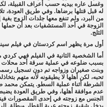
وغسل عاره بيديه حسب أعراف القبيلة، لكن 
له قبل قتلها برضاها. وفي طريق العودة، 
من البرد، ولم تنفع معها جلدات الزوج بغية
الزوجة في أحد المستشفيات بعد أن حملها
الثلج.
أول مرة يظهر اسم كردستان في فيلم سين
أما الشخصية الثانية في الفيلم فهي كردي
بسبب ضلوعه في عملية سرقة أحد محلات ال
وبنت صغيران وزواجه تم دون تسجيل رسمي
تحبه، لكن أهلها لا يطيقونه لأنه متهم بتخا
الشرطة أثناء عملية السطو. يتمكن محمد صا
عدم موافقة أهلها، وفي طريق العودة يضبط
الجنس مع زوجته في إحدى المقصورات فينهال
يدخل شقيق زوجته عربة القطار ويطلق ال