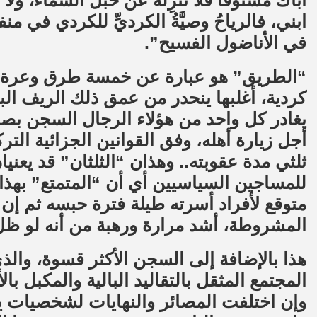
أباك مشنوقا فلا تُنْزِلْهُ عن حبل السماء، ولا تُكَ
ابني، فالرياحُ وصيَّةُ الكرديِّ للكردي في منف
في الأناضول الفسيح”.
“الطريق” هو عبارة عن خمسة طرق وعرة
كردية، أغلبها ينحدر من عمق ذلك الريف ال
يغادر كل واحد من هؤلاء الرجال السجن بص
أجل زيارة أهله، وفق القوانين الجزائية التر
ثلثي مدة عقوبته.. وهذان “الثلثان” قد يعني
للمساجين السياسيين أي أن “المتمتع” بهذا
متوقع لأفراد أسرته طيلة فترة حبسه ثم إن 
المشروطة، أشد مرارة ورهبة من أنه لو ظل
هذا بالإضافة إلى السجن الأكثر قسوة، وال
المجتمع المثقل بالتقاليد البالية والمكبل 
وإن اختلفت المصائر والنهايات لشخصيات ي