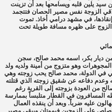
سيد يلين قلبه ويسامحها بعد أن تزينت
تلاقي الزوجة نفس مصير الحصان فتتجمد
 إنقاذها، في مشهد درامي أخاذ. تموت
 الزوج على ظهره مسافة طويلة تحت
مائي
 من ديار بكر، اسمه محمد صالح، سجن
مجوهرات وهو متزوج من أمينة ولديه ولد
 في الدولة، محمد صالح يحب زوجته وهي
ذله وعدم دفاعه عن شقيق زوجته الذي قتلته
لح من العودة بزوجته إلى القرية رغم
ه المسافرون في القطار متلبساً بممارسة
ون عليه ضرباً. وبعد أن ينقذه العمال
رصاص على الزوجين فيموتان ويبقى مصير