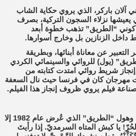
ي آلان باركر، الذي يروي حكاية الشاب
 يعيشها نزلاء السجون التركية، بصرف
ز كوني “الطريق” تذهب خطوة أبعد
داخل الزنازين بل وخارج أسوارها.
التعبير عن معاناة أبنائها، وبطريقة
طريق” (يول) للروائي والسينمائي الكردي
، الذي تمكن من إنجاز شريط روائي امتدت كتابته من
 مهرجان كان في فرنسا حيث نال السعفة
 صناعة فيلم يروي ظروف إنجاز هذا الفيلم.
ليس أمام من انتهى لتوه من مشاهدة روعة وهول “الطريق” الذي عُرض عام 1982 إلا
رّ! يا كبش المتاه السرمديّ. إذا رأيتَ