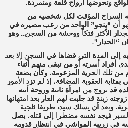
واقع وتخوضها أرواح قلقة ومتمردة.
 قصة السراح المؤقت لكل شخصية من
و أن “ينجو” الواحد من رعب مصيره في
لجدار الأكثر فتكاً ووحشة من السجن.. وهو
ن “الجدار”.
تبه إلى المدة التي قضاها في السجن إلا بعد
دى أفراد أسرته أو من تبقى منهم أثناء
من تلك الحرية المزعومة، وكأن بضعة
مثابة العقوبة المضافة، إذ لم تزد الأمور
الده قد تزوج من امرأة ثانية وزوجة أبيه
 زوجته زينة قد جلبت لهم العار بعد امتهانها
رية. وبعد أن يسلك سيد، طريقا ثلجية
سير فيجد نفسه مضطرا إلى قتله، يصل
وسة في زريبة المواشي في انتظار قدومه