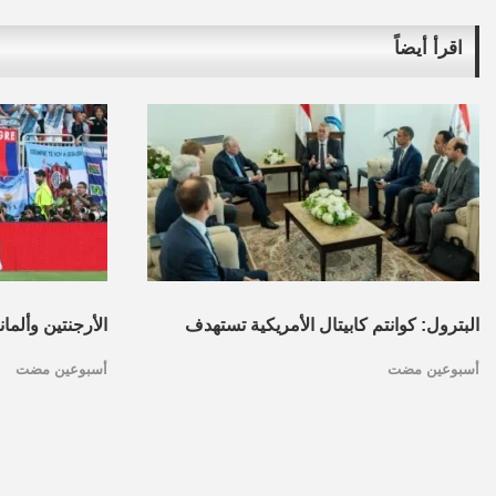
اقرأ أيضاً
البترول: كوانتم كابيتال الأمريكية تستهدف
الأرجنتين وألما
أسبوعين مضت
أسبوعين مضت
تأسيس محفظة استثمارات بقطاع البترول
كأس العالم.. ا