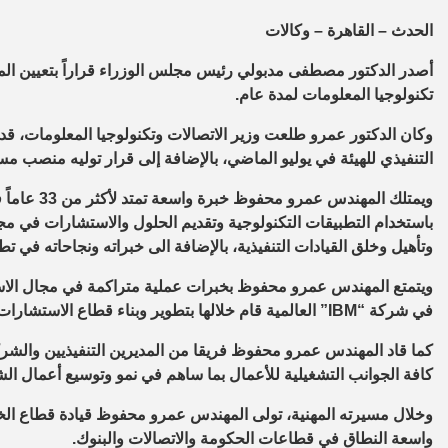
الحدث – القاهرة – وكالات
أصدر الدكتور مصطفى مدبولي رئيس مجلس الوزراء قراراً بتعيين ال
تكنولوجيا المعلومات لمدة عام.
وكان الدكتور عمرو طلعت وزير الاتصالات وتكنولوجيا المعلومات، ق
التنفيذي للهيئة في يوليو الماضي، بالإضافة إلى قرار توليه منصب مسا
ويمتلك المه
باستخدام التطبيقات التكنولوجية وتقديم الحلول والاستشارات في مجال
وتأهيل وخلق القيادات التنفيذية، بالإضافة الى خبراته ونجاحاته في تط
ويتمتع المهندس عمرو محفوظ بخبرات عملية متراكمة في مجال الاس
في شركة “IBM” العالمية قام خلالها بتطوير وبناء قطاع الاستشارات في العديد من البلدان بمنطقة الشرق الأوسط وأفريقيا.
كما قاد المهندس عمرو محفوظ فريقا من المديرين التنفيذيين والشركا
كافة الجوانب التشغيلية للأعمال بما ساهم في نمو وتوسيع أعمال ال
وخلال مسيرته المهنية، تولى المهندس عمرو محفوظ قيادة قطاع ال
واسعة النطاق في قطاعات الحكومة والاتصالات والبنوك.