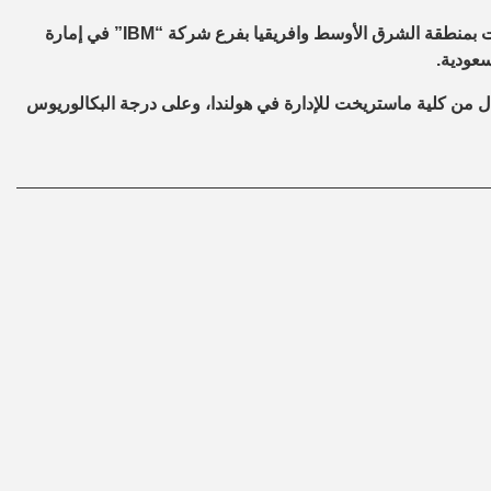
وشغل المهندس عمرو محفوظ أيضاً منصب المدير التنفيذي للاتصالات بمنطقة الشرق الأوسط وافريقيا بفرع شركة “IBM” في إمارة
سعودية.
من كلية ماستريخت للإدارة في هولندا، وعلى درجة البكالوريوس