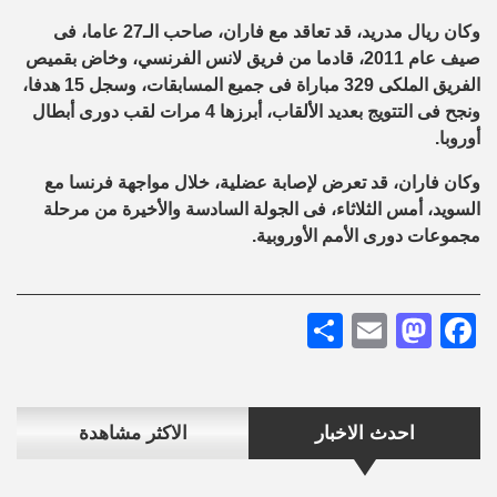
وكان ريال مدريد، قد تعاقد مع فاران، صاحب الـ27 عاما، فى
صيف عام 2011، قادما من فريق لانس الفرنسي، وخاض بقميص
الفريق الملكى 329 مباراة فى جميع المسابقات، وسجل 15 هدفا،
ونجح فى التتويج بعديد الألقاب، أبرزها 4 مرات لقب دورى أبطال
أوروبا.
وكان فاران، قد تعرض لإصابة عضلية، خلال مواجهة فرنسا مع
السويد، أمس الثلاثاء، فى الجولة السادسة والأخيرة من مرحلة
مجموعات دورى الأمم الأوروبية.
Share
Mastodon
Email
Facebook
احدث الاخبار
الاكثر مشاهدة