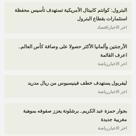
البترول: كوانتم كابيتال الأمريكية تستهدف تأسيس محفظة
استثمارات بقطاع البترول
اخر الاخباراقتصاد
الأرجنتين وألمانيا الأكثر حصولا على وصافة كأس العالم..
اعرف القائمة
اخر الاخباررياضة
ليفربول يستهدف خطف فينيسيوس من ريال مدريد
اخر الاخباررياضة
بجوار حمزة عبد الكريم.. برشلونة يعزز صفوفه بموهبة
مغربية جديدة
اخر الاخباررياضة