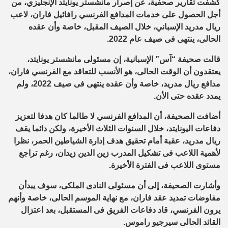
كشفت تقارير صحفية، عن إصرار مانشستر يونايتد الإنجليزي، من
أجل الحصول على خدمات المدافع الفرنسي رافائيل فاران، لاعب
ريال مدريد الإسباني، خلال الصيف المقبل، خاصة وأن عقده
الحالى، ينتهى فى صيف عام 2022.
قالت صحيفة “آس” الإسبانية، إن مسئولى مانشستر يونايتد،
يعتقدون أن الوقت الحالى، هو الأنسب للتعاقد مع الفرنسي فاران،
مدافع ريال مدريد، خاصة وأن عقده ينتهى فى صيف 2022، ولم
يمدد عقده حتى الأن.
أضافت الصحيفة، أن المدافع الفرنسي لا طالما كان هدفا لتعزيز
دفاعات اليونايتد، خلال السنوات الثلاث الأخيرة، ولكن دائما يقف
ريال مدريد، عقبة أمام تحقيق هدف إدارة الشياطين الحمر، نظرا
لأهمية اللاعب فى تشكيل المدرب زين الدين زيدان، رغم تراجع
مستوى اللاعب فى الفترة الأخيرة.
وأشارت الصحيفة، إلى أن مسئولى النادى الملكى، سوف يبدأن
مفاوضات تمديد عقد فاران، مع نهاية الموسم الحالى، خاصة وأنهم
يرون الفرنسي، قاد دفاعات الفريق فى المستقبل، بعد اعتزال
القائد الحالى سيرجيو راموس.