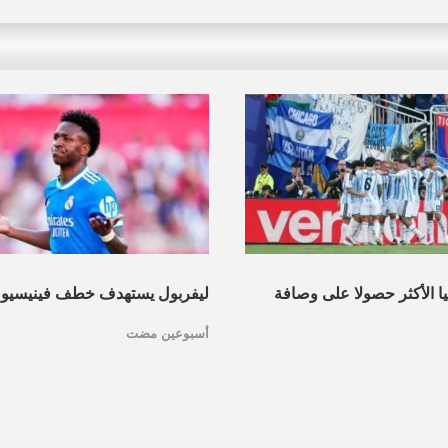
نيا الأكثر حصولا على وصافة
ليفربول يستهدف خطف فينيسيو
أسبوعين مضت
عرف القائمة
مدريد