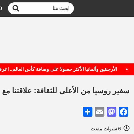
0
الأرجنتين وألمانيا الأكثر حصولا على وصافة كأس العالم.. اعرف ال
سفير روسيا من الأعلى للثقافة: علاقتنا
Share
Mastodon
Email
Facebook
6 سنوات مضت