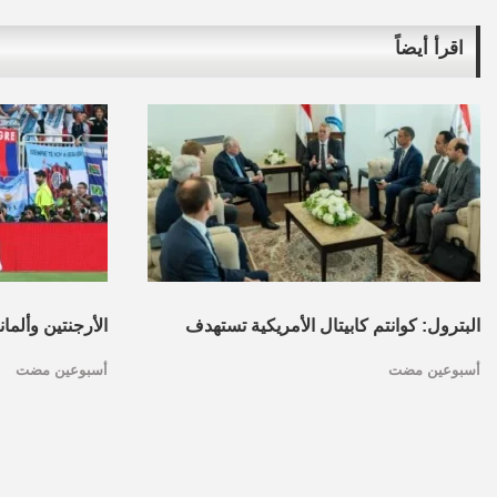
اقرأ أيضاً
البترول: كوانتم كابيتال الأمريكية تستهدف
الأرجنتين وألما
أسبوعين مضت
أسبوعين مضت
تأسيس محفظة استثمارات بقطاع البترول
كأس العالم.. ا