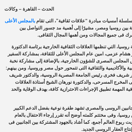
الحدث – القاهرة – وكالات
سلة أمسيات مبادرة “علاقات ثقافية”، التى تقام
بالمجلس الأعلى
ية بين روسيا ومصر، مشيرًا إلى أهمية مد جسور التواصل بين
ك فى جميع المجالات ومن أهمها المجال الثقافى.
روسيا، التي تنظمها العلاقات الثقافية الخارجية برئاسة الدكتورة
ر هشام عزمى، امين عام المجلس الأعلى للثقافة، بمشاركة السفير
 المجلس المصرى للشؤون الخارجية، بالإضافة إلى مشاركة نخبة
ة والأكاديمية والثقافية التى تتمحور حول مصر وروسيا، ومن بينهم:
تور شريف فخرى رئيس الجامعة المصرية الروسية، والدكتور شريف
 المخرج المسرحى، والدكتورة نورهان الشيخ أستاذة العلاقات
ية المهمة تطبيق الإجراءات الاحترازية كافة، بهدف الوقاية والحد
الجانبين الروسى والمصرى تشهد طفرة نوعية بفضل الدعم الكبير
روسيا، وفى مختتم كلمته أوضح أنه تقرر إرجاء الاحتفال بالعام
 ربوع العالم أجمع، كما أشاد بالجهود المشتركة بين الجانبين فى
تاج العقار الروسى الجديد.