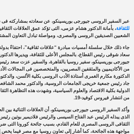
عبر السفير الروسى جيورجى بوريسينكو، عن سعادته بمشاركته فى سل
للثقافة
، بأمانة الدكتور هشام عزمى، التى تؤكد عمق العلاقات الثقاف
الشعبين الصديقين الروسى والمصرى، ومواصلة تبادل التعاون المشتر
جاء ذلك خلال سلسلة أمسيات مبادرة “علاقات ثقافية”، احتفاءً بدولة 
سعاد شوقى رئيس القطاع، بالمجلس الأعلى للثقافة، ويديرها الدكتو
جيورجى بوريسينكو، سفير روسيا بالقاهرة، والسفير عزت سعد رئيس
من الأكاديميين والمثقفين المصريين، والمتخصصين فى المجالات الأدبي
الدكتورة مكارم الغمرى أستاذة الأدب الروسى بكلية الألسن، والدك
جاد رئيس جمعية خريجى الجامعات الروسية، والدكتور محمد الشافعى
الدولية بكلية الاقتصاد والعلوم السياسية، وشهدت هذه التظاهرة الثقاف
من انتشار فيروس كوفيد-19.
وأكد السفير الروسى جيورجى بوريسينكو، أن العلاقات الثنائية بين 
الذى يبذله الرئيس عبد الفتاح السيسى والرئيس فلاديمير بوتين رئيس 
الثقافى الروسى المصرى للعام القادم، بسبب جائحة كورونا التى ضربت
مواجهة هذه الجائحة، كما أشار إلى تعاون روسيا مع مصر فيما يخص إن