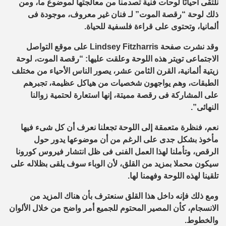
نلتقى أحيانًا لوحات فنية تصدمنا من معالجتها لموضوع ما، ومن
ذلك لوحة “رقصة الموت” لـ فنان غير معروف، موجودة فى
ألمانيا، وتحتوى على قراءة فلسفية للحياة.
وقد نشرت صفحة Lindsey Fitzharris على موقع التواصل
الاجتماعى تويتر هذه اللوحة وعلقت عليها: “رقصة الموت، لوحة
زيتية ألمانية، القرن الثامن عشر، يصور الناس الأحياء من مختلف
الطبقات، وهم يواجهون شخصيات من هياكل عظيمة، تجبرهم
على المشاركة فى رقصة مميتة، إنها استعارة لحتمية زوالنا
النهائى”.
نعم، فنظرة متعمقة إلى اللوحة تجعلنا نعرف أن كل شىء فيها
مأخوذ بشكل جدى على الرغم من أن موضوعها يدور حول
الرقص، وتأملنا لهذا العمل الفنى فى ظل انتشار فيروس كورونا
سيكون محملا بمزيد من القلق، لأن الوباء سوف يلقى بظلاله على
تلقينا لهذه اللوحة وفهمنا لها.
ومع ذلك فإنه داخل هذا القلق سنعترف بأن هناك المزيد من
الانسجام، كأن المصير المحتوم للجميع أمر واضح من خلال الألوان
والخطوط.