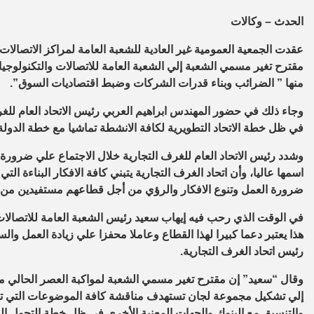
الحدث – وكالات
عقدت الجمعية العمومية غير العادية للشعبة العامة لمراكز الاتصالات
مقترح تغير مسمي الشعبة إلي الشعبة العامة للاتصالات والتكنولوجي
منها ” الضرائب وبناء قدرات الشركات وضبط اقتصاديات السوق”.
وجاء ذلك في حضور المهندس ابراهيم العربي رئيس الاتحاد العام للغ
في ظل خطة الاتحاد التطويرية لكافة الانشطة تماشيا مع خطة الدولة ا
وشدد رئيس الاتحاد العام للغرف التجارية خلال الاجتماع علي ضرور
اسمها عاليا، وأن اتحاد الغرف التجارية يتبني كافة الافكار البناءة ال
ضرورة العمل وتنوع الافكار والرؤي من أجل قطاعهم مستفيدين من مس
في الوقت الذي رحب فيه إيهاب سعيد رئيس الشعبة العامة للاتصالات ب
هذا يعتبر دعما كبيرا لهذا القطاع وعاملا محفزا علي زيادة العمل 
رئيس اتحاد الغرف التجارية.
وقال “سعيد” إن مقترح تغير مسمي الشعبة لمواكبة العصر الحالي م
إلي تشكيل مجموعة لجان تستهدف مناقشة كافة الموضوعات التي تتعلق 
والتنسيق مع البنوك والجهات المعنية الأخري في ظل خطة التحول الرق