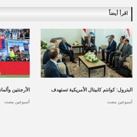
اقرأ أيضاً
البترول: كوانتم كابيتال الأمريكية تستهدف
الأرجنتين وألما
أسبوعين مضت
أسبوعين مضت
تأسيس محفظة استثمارات بقطاع البترول
كأس العالم.. ا