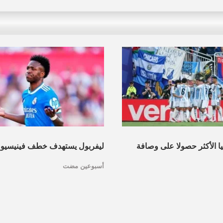
نيا الأكثر حصولا على وصافة
ليفربول يستهدف خطف فينيسيو
أسبوعين مضت
عرف القائمة
مدريد