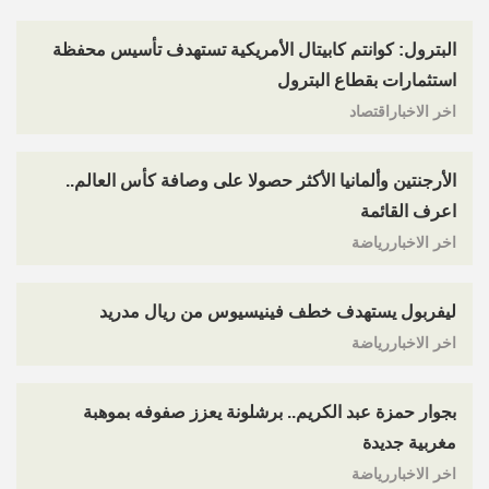
البترول: كوانتم كابيتال الأمريكية تستهدف تأسيس محفظة
استثمارات بقطاع البترول
اخر الاخباراقتصاد
الأرجنتين وألمانيا الأكثر حصولا على وصافة كأس العالم..
اعرف القائمة
اخر الاخباررياضة
ليفربول يستهدف خطف فينيسيوس من ريال مدريد
اخر الاخباررياضة
بجوار حمزة عبد الكريم.. برشلونة يعزز صفوفه بموهبة
مغربية جديدة
اخر الاخباررياضة