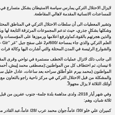
لايزال الاحتلال التركي يمارس سياسة الاستيطان بشكل متسارع في 
للمساعدات الانسانية المقدمة لاهالي المقاطعة.
وتشير المعطيات الى أن سلطات الاحتلال التركي في المناطق المحتلة 
وشكلها بشكلٍ جذري، حيث تدعم المجموعات المرتزقة التابعة لها وب
والذين هجرتهم بالقوة،كماوترفع اعلامها ورموزها على المؤسسات وا
العلم التركي والذي جاء بمساحة /600/م2 على سفح جبل “غر
– Gir”
والشوارع الرئيسة في المدن المحتلة والتي آشارت اليها وكالة فرات ل
الى جانب ذلك لاتزال عمليات الخطف مستمرة في نواحي وقرى المقا
المواطنون (محمد بيرم علو أطلق سراحه بعد ساعات، عادل خليل 
أولئك الثلاثة لا يزال مجهولاً
.
وفي شهر أيار 2018، ولدى مداهمة بلدة جلمة- جنوب عفري
ثلاثة شبان، وهم
:
كميران علي خلو /30/ عاماً،جوان محمد عرب /28/ عاماً،عبد القادر مستو /20/ عاماً من أهالي قرية “بعيه”- شيروا،