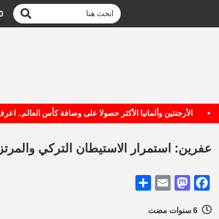
0
الأرجنتين وألمانيا الأكثر حصولا على وصافة كأس العالم.. اعرف الق
عفرين: استمرار الاستيطان التركي والمرتز
Share
Mastodon
Email
Facebook
6 سنوات مضت