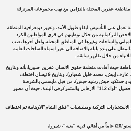
مقاطعة عفرين المحتلة بالتزامن مع نهب مجموعاته المرتزقة
تعمل على التأسيس لبقاءٍ طويل الأمد، وتغيير ديمغرافية المنطقة
الاخص التركمانية من خلال توطينهم في قرى المواطنين الكرد
لمباني والساحات وغيرها في المناطق المحتلة،ولعل آخرها نصب
المطل على بلدة بلبله بالاضافة الى تغير اسماء الساحات العامة
لانباء من خلال تقارير سابقة
.
طعة حيث أفادت منظمة حقوق الانسان عفرين -سوريا،بأنه وبتاريخ
6 نيسان، تم اختطاف كل من المواطنين:(مصطفى محمد إيبش، أحمد عارف إيبش، محمد خليل شعبان)، وبتاريخ 9 نيسان اختطف
سيدو حمتكو، حبش رشيد حبش)، من قبل مايسمى بالشرطة
والمشكلة من قبل الاحتلال التركي في مركز ناحية راجو بالتعاون مع فصيل “لواء 112” الارهابي والمتمركزفي البلدة، حيث أن مصير
ن من قبل الاستخبارات التركية وميليشيات “فيلق الشام”الارهابية تم اختطاف