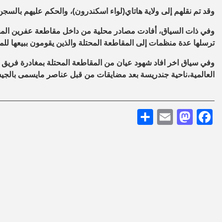
وقد تم نقلهم إلى ولاية هاتاي(لواء اسكندرون)، والحكم عليهم بالسجن
وفي ذات السياق، أفادت مصادر محلية من داخل مقاطعة عفرين المحتلة
ترسلها عدة منظمات إلى المقاطعة المحتلة والذين يقومون ببيعها للمح
وفي سياق اخر افاد شهود عيان من المقاطعة المحتلة بمغادرة فري
العالمية،ناحية جندريسة بعد مضايقات من قبل عناصر مايسمى بالجي
Share
Mastodon
Email
Facebook