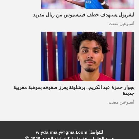
ليفربول يستهدف خطف فينيسيوس من ريال مدريد
أسبوعين مضت
بجوار حمزة عبد الكريم.. برشلونة يعزز صفوفه بموهبة مغربية
جديدة
أسبوعين مضت
للتواصل wlydalrmaly@gmail.com
جميع الحقوق محفوظة لوكالة انباء الحدث Ⓒ
2026