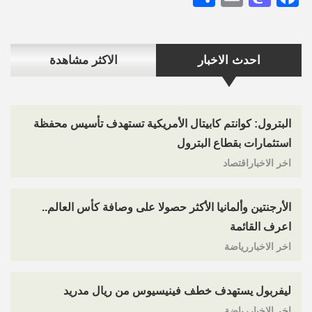
احدث الاخبار
الاكثر مشاهدة
البترول: كوانتم كابيتال الأمريكية تستهدف تأسيس محفظة
استثمارات بقطاع البترول
اخر الاخباراقتصاد
الأرجنتين وألمانيا الأكثر حصولا على وصافة كأس العالم..
اعرف القائمة
اخر الاخباررياضة
ليفربول يستهدف خطف فينيسيوس من ريال مدريد
اخر الاخباررياضة