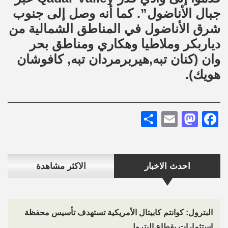
جبال الأناضول”. كما أنه وصل إلى جنوب
شرق الأناضول في المناطق الشمالية من
دياربكر وملاطيا وهكاري ومناطق بحر
وان (كنان تبه,هيربرمردان تبه, كافوشان
هويك).
Share
Mastodon
Email
Facebook
احدث الاخبار
الاكثر مشاهدة
البترول: كوانتم كابيتال الأمريكية تستهدف تأسيس محفظة
استثمارات بقطاع البترول