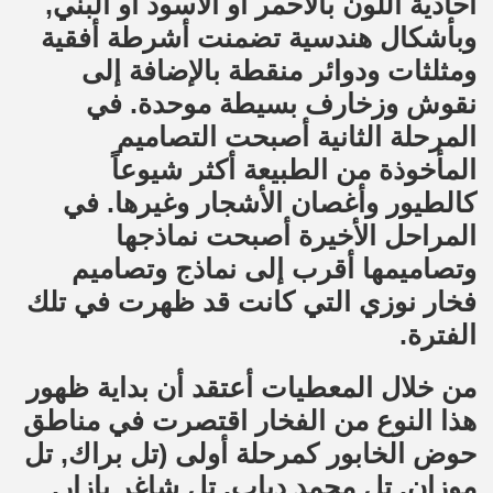
أحادية اللون بالأحمر أو الأسود أو البني,
وبأشكال هندسية تضمنت أشرطة أفقية
ومثلثات ودوائر منقطة بالإضافة إلى
نقوش وزخارف بسيطة موحدة. في
المرحلة الثانية أصبحت التصاميم
المأخوذة من الطبيعة أكثر شيوعاً
كالطيور وأغصان الأشجار وغيرها. في
المراحل الأخيرة أصبحت نماذجها
وتصاميمها أقرب إلى نماذج وتصاميم
فخار نوزي التي كانت قد ظهرت في تلك
الفترة.
من خلال المعطيات أعتقد أن بداية ظهور
هذا النوع من الفخار اقتصرت في مناطق
حوض الخابور كمرحلة أولى (تل براك, تل
موزان, تل محمد دياب, تل شاغر بازار,