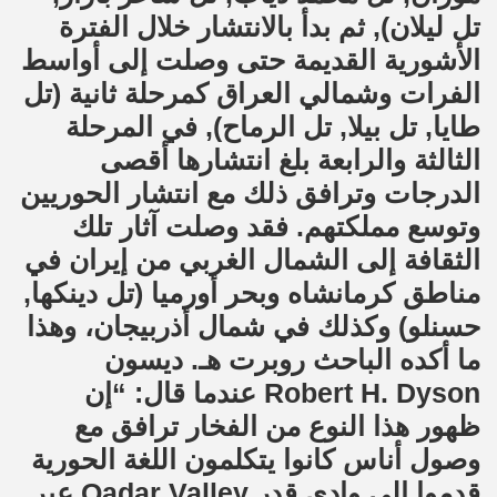
تل ليلان), ثم بدأ بالانتشار خلال الفترة
الأشورية القديمة حتى وصلت إلى أواسط
الفرات وشمالي العراق كمرحلة ثانية (تل
طايا, تل بيلا, تل الرماح), في المرحلة
الثالثة والرابعة بلغ انتشارها أقصى
الدرجات وترافق ذلك مع انتشار الحوريين
وتوسع مملكتهم. فقد وصلت آثار تلك
الثقافة إلى الشمال الغربي من إيران في
مناطق كرمانشاه وبحر أورميا (تل دينكها,
حسنلو) وكذلك في شمال أذربيجان، وهذا
ما أكده الباحث روبرت هـ. ديسون
Robert H. Dyson عندما قال: “إن
ظهور هذا النوع من الفخار ترافق مع
وصول أناس كانوا يتكلمون اللغة الحورية
قدموا إلى وادي قدر Qadar Valley عبر