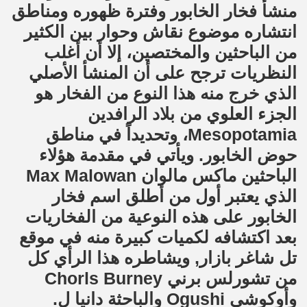
منشأ فخار الخابور وفترة ظهوره ومناطق
انتشاره موضوع نقاش وحوار بين الكثير
من الباحثين والمختصين، إلا أن أغلب
النظريات ترجح على أن المنشأ الأصلي
الذي خرج منه هذا النوع من الفخار هو
الجزء العلوي من بلاد الرافدين
Mesopotamia، وتحديداً في مناطق
حوض الخابور. ويأتي في مقدمة هؤلاء
الباحثين ماكس مالوان Max Malowan
الذي يعتبر أول من أطلق اسم فخار
الخابور على هذه النوعية من الفخاريات
بعد اكتشافه لكميات كبيرة منه في موقع
تل شاغر بازار, ويشاطره هذا الرأي كل
من تشورلس برني Chorls Burney
وأوكوشي Ogushi والباحثة دانيا ل.