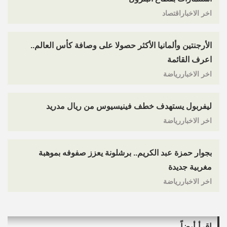
اخر الاخباراقتصاد
الأرجنتين وألمانيا الأكثر حصولا على وصافة كأس العالم..
اعرف القائمة
اخر الاخباررياضة
ليفربول يستهدف خطف فينيسيوس من ريال مدريد
اخر الاخباررياضة
بجوار حمزة عبد الكريم.. برشلونة يعزز صفوفه بموهبة
مغربية جديدة
اخر الاخباررياضة
اقرأ أيضاً