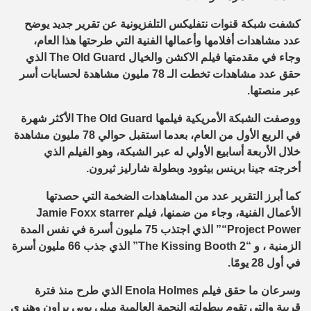
كشفت شبكة قنوات نتفليكس التلفزيونية عن تقرير جديد يوضح
عدد مشاهدات أفلامها وأعمالها الفنية التي طرحتها هذا العام،
وجاء في مقدمتها فيلم الاكشن والخيال The Old Guard الذي
حقق عدد مشاهدات تخطت الـ 78 مليون مشاهدة لحسابات أسر
عبر منصتها.
ووصفت الشبكة الأمريكية فيلمها The Old Guard الأكثر شهرة
في الربع الأول من العام، بعدما استقبل حوالي 78 مليون مشاهدة
خلال الأربعة أسابيع الأولي له عبر الشبكة، وهو الفيلم الذي
أخرجته جينا برينس بيثوود وبطولة شارليز ثيرون.
كما أبرز التقرير عدد من المشاهدات الضخمة التي حصدتها
الأعمال الفنية، وجاء من ضمنها، فيلم Jamie Foxx starrer
“Project Power” الذي اجتذب 75 مليون أسرة في نفس المدة
الزمنية ، و “The Kissing Booth 2” الذي جذب 66 مليون أسرة
في أول 28 يومًا.
وسرعان ما حقق فيلم Enola Holmes الذي طرح منذ فترة
قريبة والتي تقوم ببطولته النجمة العالمية ميلي بوبي براون وهنري