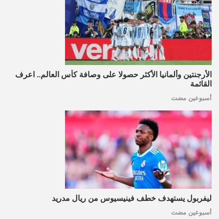
الأرجنتين وألمانيا الأكثر حصولا على وصافة كأس العالم.. اعرف
القائمة
أسبوعين مضت
ليفربول يستهدف خطف فينيسيوس من ريال مدريد
أسبوعين مضت