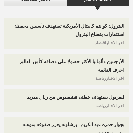
البترول: كوانتم كابيتال الأمريكية تستهدف تأسيس محفظة
استثمارات بقطاع البترول
اخر الاخباراقتصاد
الأرجنتين وألمانيا الأكثر حصولا على وصافة كأس العالم..
اعرف القائمة
اخر الاخباررياضة
ليفربول يستهدف خطف فينيسيوس من ريال مدريد
اخر الاخباررياضة
بجوار حمزة عبد الكريم.. برشلونة يعزز صفوفه بموهبة
مغربية جديدة