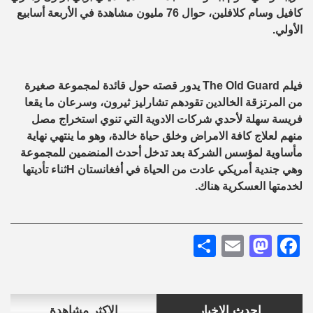
كافيل وسام كلافلين، حوال 76 مليون مشاهدة في الأربعة أسابيع
الأولي.
فيلم The Old Guard يدور قصته حول قائدة لمجموعة صغيرة
من المرتزقة الخالدين تقودهم تشارليز ثيرون، وسرعان ما يقعا
فريسة سهلة لأحدي شركات الادوية التي تنوي استخراج مصل
منهم لعلاج كافة الامراض وخلق حياة خالدة، وهو ما ينتهي نهاية
مأساوية لمؤسس الشركة بعد تدخل أحدث المنضمين للمجموعة
وهي جندية أمريكي عادت من الحياة في أفغانستان Hثناء تأديتها
لخدمتها العسكرية هناك.
Share
Mastodon
Email
Facebook
احدث الاخبار
الاكثر مشاهدة