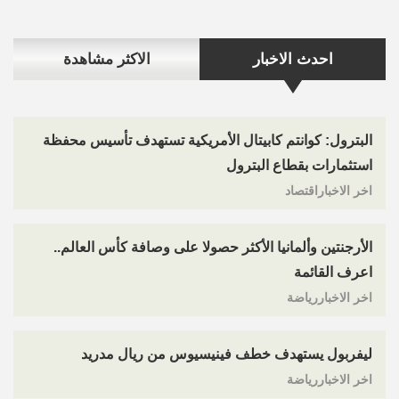
احدث الاخبار
الاكثر مشاهدة
البترول: كوانتم كابيتال الأمريكية تستهدف تأسيس محفظة
استثمارات بقطاع البترول
اخر الاخباراقتصاد
الأرجنتين وألمانيا الأكثر حصولا على وصافة كأس العالم..
اعرف القائمة
اخر الاخباررياضة
ليفربول يستهدف خطف فينيسيوس من ريال مدريد
اخر الاخباررياضة