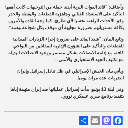
وأضاف: “قائد القوات البرية أبدى جملة من التوجيهات كانت أهمها
التأكيد على الاستعداد القتالي وجاهزية القطعات واليقظة والحذر
وفق الأحداث الراهنة تحسبا لأي طارئ، كما وجه القادة والآمرين
بكافة مستوياتهم بضرورة مجابهة أي موقف بكل شجاعة وهمة”.
وتابع البيان: “شدد القائد على ضرورة إجراء الزيارات الميدانية
للقطعات والتأكيد على الشؤون الإدارية للمقاتلين من النواحي
كافة، مع إدامة الاتصالات بشكل مستمر ووجود الاتصالات البديلة
مع تكثيف الجهد الاستخباري والأمني”.
ويأتي بيان الجيش الإسرائيلي في ظل تبادل إسرائيل وإيران
الضربات عدة مرات يوميا.
وفي ليلة 13 يونيو، بدأت إسرائيل عملياتها ضد إيران متهمة إياها
بتنفيذ برنامج سري عسكري نووي.
Share
Mastodon
Email
Facebook