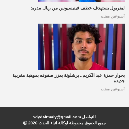
ليفربول يستهدف خطف فينيسيوس من ريال مدريد
أسبوعين مضت
بجوار حمزة عبد الكريم.. برشلونة يعزز صفوفه بموهبة مغربية
جديدة
أسبوعين مضت
للتواصل wlydalrmaly@gmail.com
جميع الحقوق محفوظة لوكالة انباء الحدث Ⓒ
2026