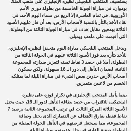
يستضيف المنتخب البلجيكى نظيره الإنجليزى على ملعب الملك
بودوان، في مباراة الجولة الخامسة من بطولة دوري الأمم
الأوروبية، في تمام العاشرة إلا الربع من مساء اليوم الأحد، في
لقاء الأخذ بالثأر بالنسبة لأصحاب الأرض، بعد أن فاز عليهم الأسود
الثلاثة بهدفين مقابل هدف في مباراة الجولة الثالثة من البطولة،
التي أقيمت على ملعب ويمبلى.
ويدخل المنتخب البلجيكي مباراة اليوم متحفزا لنظيره الإنجليزي،
للأخذ بثأره بعد فوز الأسود الثلاثة عليهم في الجولة الثالثة من
البطولة، أملا في حصد 3 نقاط ثمينه لتعزيز صدارته للمجموعة
الثانية، لضمان التأهل إلى دور الـ 16 بسهولة، ولكن سيكون
أصحاب الأرض حذرين بعض الشيء في مباراة الليلة لما يمتلكه
الخصم من لاعبين متميزين.
بينما يأمل المنتخب الإنجليزى في تكرار فوزه على نظيره
البلجيكى، للاقتراب من حصد بطاقة التأهل لدور الـ 16، حيث يحتل
الأسود الثلاثة المركز الثالث في ترتيب المجموعة الثانية برصيد 7
نقاط فقط، بفارق الأهداف عن الدنمارك الذى يحتل وصافة
المجموعة، مما سيجعل فرصتهم في التأهل للجولة المقبلة من
البطولة صعبة للغاية، في حال هزيمتهم بمباراة الليلة.