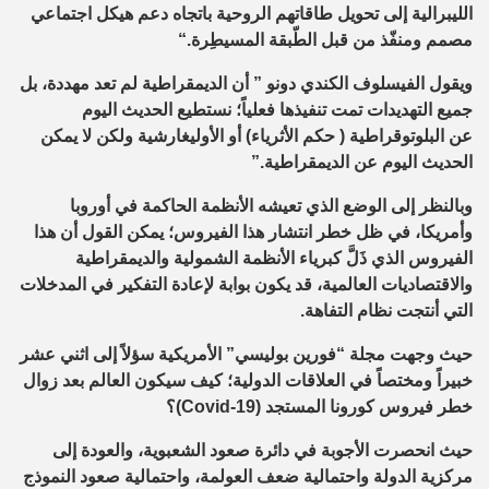
الليبرالية إلى تحويل طاقاتهم الروحية باتجاه دعم هيكل اجتماعي
مصمم ومنفّذ من قبل الطّبقة المسيطِرة
“.
ويقول الفيسلوف الكندي دونو ” أن الديمقراطية لم تعد مهددة، بل
جميع التهديدات تمت تنفيذها فعلياً؛ نستطيع الحديث اليوم
عن البلوتوقراطية ( حكم الأثرياء) أو الأوليغارشية ولكن لا يمكن
الحديث اليوم عن الديمقراطية.”
وبالنظر إلى الوضع الذي تعيشه الأنظمة الحاكمة في أوروبا
وأمريكا، في ظل خطر انتشار هذا الفيروس؛ يمكن القول أن هذا
الفيروس الذي ذَلَّ كبرياء الأنظمة الشمولية والديمقراطية
والاقتصاديات العالمية، قد يكون بوابة لإعادة التفكير في المدخلات
التي أنتجت نظام التفاهة.
حيث وجهت مجلة “فورين بوليسي” الأمريكية سؤلاً إلى اثني عشر
خبيراً ومختصاً في العلاقات الدولية؛ كيف سيكون العالم بعد زوال
خطر فيروس كورونا المستجد (
Covid-19
)؟
حيث انحصرت الأجوبة في دائرة صعود الشعبوية، والعودة إلى
مركزية الدولة واحتمالية ضعف العولمة، واحتمالية صعود النموذج