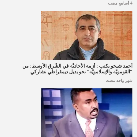
4 أسابيع مضت
أحمد شيخو يكتب : أزمة الأحاديَّة في الشَّرق الأوسط: من
“القومويَّة والإسلامويَّة” نحو بديل ديمقراطي تشاركي
شهر واحد مضت