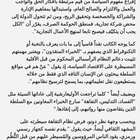
إفراغ مفهوم السياسة من قيم مرتبطة بأفكار الحق والواجب
والعمل والالتزام والصالح العام، واستبدالها بمفاهيم الإدارة
والشراكة والخصخصة وتحقيق الربح، ومن ثم تتحول الدولة إلى
محض شركة تجارية، فمنطق الحوكمة الصرف، يقرّر أن “الكل
يجب أن يتكيّف فيصبح تابعا لمنهج الأعمال التجارية”.
كما يوجه الكاتب نقداً قاسياً إلى ما بات يعرف بالنخبة أو
التكنوقراط الذي يصفهم بـ “الخبراء المنقذون”، ويعتبر مهمتهم
تثيبت دعائم النظام الرأسمالي المحكوم من قبل الأقلية
المسيطرة على الاقتصاد السياسة، إذ يقول ” مَنْ هم في مواقع
السلطة يبحثون عن الإنسان التافه الذي فقط من خلاله
يستطيعون نقل تعليماتهم، بما يسمح لترسيخ نظامهم”.
ويضيف أيضاً ” كلما تراجعت الأوليغارشية إلى عاداتها السيئة مثل
“الفساد، التدليس، التفاهة” سارع الخبراء المعاونين مع السلطة
الذين يتقاضون منها رواتبهم، إلى إنقاذها
“.
وبحسب وجهة نظر دونو، فرض نظام التفاهة سيطرته على
المشهد الثقافي أيضاً، حيث يقول ” يقدم نفسه كجهاز رسمي
ورمزي، يقود الناس المرؤوسين والمُسيطر عليهم من قبل النُّظُم