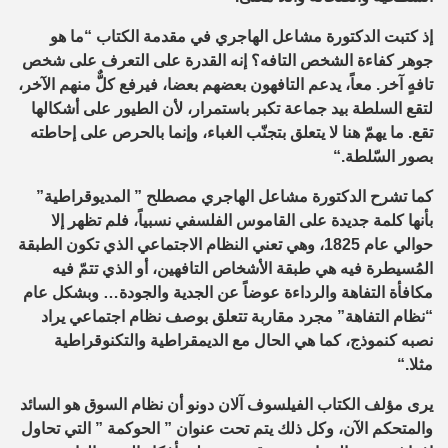
إذ كتبت الدكتورة مشاعل الهاجري في مقدمة الكتاب “ما هو
جوهر كفاءة الشخص التافه؟ إنه القدرة على التعرف على شخص
تافهٍ آخر. معاً، يدعم التافهون بعضهم بعضا، فيرفع كلٌّ منهم الآخر،
لتقع السلطة بيد جماعة تكبر باستمرار، لأن الطيور على أشكالها
تقع. ما يهمّ هنا لا يتعلق بتجنّب الغباء، وإنما بالحرص على إحاطته
بصور السّلطة
“.
كما تشرح الدكتورة مشاعل الهاجري مصطلح ” المديوقراطية”
بأنها كلمة جديدة على القاموس الفلسفي نسبياً، فلم تظهر إلا
حوالي عام 1825، وهي تعني النظام الاجتماعي الذي تكون الطبقة
المُسيطرة فيه هي طبقة الأشخاص التافهين، أو الذي تتمّ فيه
مكافأة التفاهة والرداءة عوضاً عن الجدية والجودة… وبشكل عام
“نظام التفاهة” مجرد مقاربة تتعلق بوصف نظام اجتماعي يراد
نصبه كنموذج، كما هي الحال مع الديمقراطية والتكنوقراطية
مثلا
“.
يرى مؤلف الكتاب الفيلسوف آلان دونو أن نظام السوق هو السائد
والمتحكم الآن، وكل ذلك يتم تحت عنوان ” الحوكمة ” التي تحاول