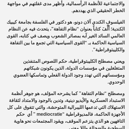
والاجتماعية للأنظمة الرأسمالية، وأظهر مدى غفلتهم في مواجهة
الخطر الحقيقي الذي يهددهم.
الفيلسوف الكندي آلان دونو، هو دكتور في الفلسفة بجامعة كيبيك
الكندية؛ أَلَّفَ كتاباً بعنوان “نظام التفاهة”، يتحدث فيه عن النظام
العالمي السائد الغير آبه بمصائر الشعوب ويصف في كتابه، القوى
السياسية الحاكمة بـ “القوى السياسية التي تجمع ما بين التفاهة
والكليبتوقراطية”.
ويعني مصطلح الكليبتوقراطية، حكم اللصوص المتنفذين
المتغلغلين في مؤسسات الدولة، الذين يكونون شبكاتهم
ومؤسساتهم التي تهدد وجود الدولة الفعلي وتماسكها العضوي
الوحدوي.
ومصطلح “نظام التفاهة” كما يشرحه المؤلف، هو جوهر أنظمة
الاستبداد العسكرية والأيديو دينية، وتدين بالوجود والامتداد لثقافة
الاستهلاك التي تدعمها الليبرالية المتوحشة، والتي تتفوق على كل
الأجهزة الحاكمة، فالمديوقراطية “
mediocratie
” أي حكم
التافهين هو الذي يتزعم الموقف، ويقود المجتمعات نحو هاوية
السطحية والضحالة واللا معنى.