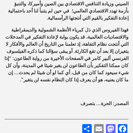
الصيني وزيادة التنافس الاقتصادي بين الصين وأميركا، والتنبؤ
بأزمة تهدد الاقتصادي العالمي؛ في حين لم يتنبأ لنا أحد باحتمالية
إعادة التفكير بالقيم التي أنتجتها الرأسمالية
.
فهذا الفيروس الذي ذل كبرياء الأنظمة الشمولية والديمقراطية
والاقتصاديات العالمية، قد يكون بوابة لإعادة التفكير في المدخلات
التي أنتجت نظام التفاهة، إذ تعلمنا من التاريخ أن العالم والأفكار لا
يتغيران إلا بعد أن تقع الكارثة. أو يبقى سؤالنا كما ذكره الفيلسوف
الفرنسي ألبير كامر في الصفحات الأخيرة من رواية الطاعون: “إذا
كان ممكنا التفكير بأن الطاعون لن يغير شيئا في المدينة، وأن كل
شيء سيعود كما كان من قبل، أي كما لو أن شيئا لم يحدث… إن
ما كان يعنيه، هو أن يعرف إذا كان النظام نفسه لن يتغير”.
المصدر: الحرة… بتصرف
Share
Mastodon
Email
Facebook