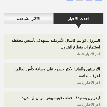
احدث الاخبار
الاكثر مشاهدة
البترول: كوانتم كابيتال الأمريكية تستهدف تأسيس محفظة
استثمارات بقطاع البترول
اخر الاخباراقتصاد
الأرجنتين وألمانيا الأكثر حصولا على وصافة كأس العالم..
اعرف القائمة
اخر الاخباررياضة
ليفربول يستهدف خطف فينيسيوس من ريال مدريد
اخر الاخباررياضة