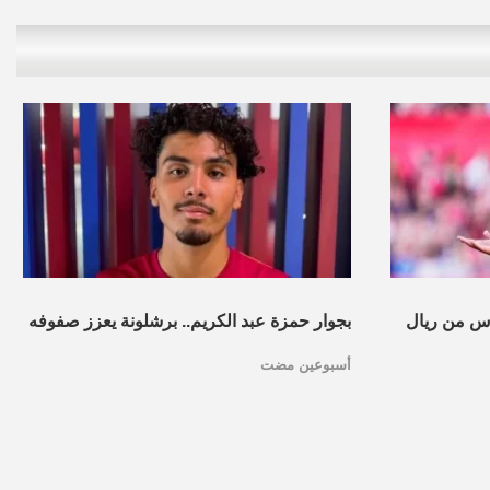
س من ريال
بجوار حمزة عبد الكريم.. برشلونة يعزز صفوفه
أسبوعين مضت
بموهبة مغربية جديدة