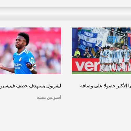
نيا الأكثر حصولا على وصافة
ليفربول يستهدف خطف فينيسيو
أسبوعين مضت
عرف القائمة
مدريد