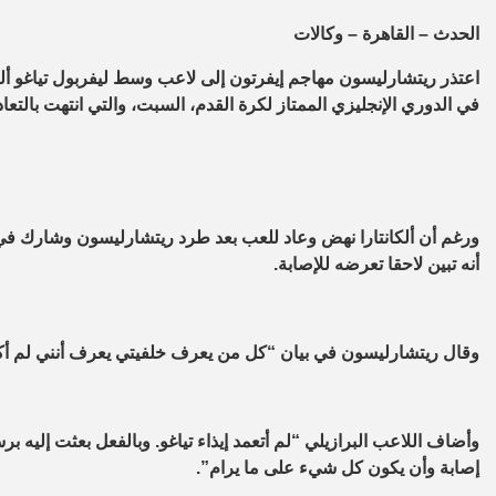
الحدث – القاهرة – وكالات
اعتذر ريتشارليسون مهاجم إيفرتون إلى لاعب وسط ليفربول تياغو ألكان
في الدوري الإنجليزي الممتاز لكرة القدم، السبت، والتي انتهت بالتعادل 2
ورغم أن ألكانتارا نهض وعاد للعب بعد طرد ريتشارليسون وشارك في 
أنه تبين لاحقا تعرضه للإصابة.
وقال ريتشارليسون في بيان “كل من يعرف خلفيتي يعرف أنني لم أكن 
وأضاف اللاعب البرازيلي “لم أتعمد إيذاء تياغو. وبالفعل بعثت إليه برس
إصابة وأن يكون كل شيء على ما يرام”.