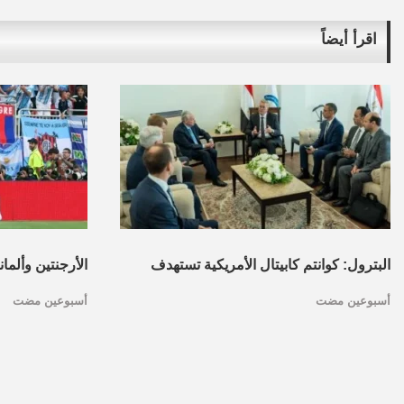
اقرأ أيضاً
البترول: كوانتم كابيتال الأمريكية تستهدف
الأرجنتين وألما
أسبوعين مضت
أسبوعين مضت
تأسيس محفظة استثمارات بقطاع البترول
كأس العالم.. ا