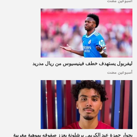
أسبوعين مضت
ليفربول يستهدف خطف فينيسيوس من ريال مدريد
أسبوعين مضت
بجوار حمزة عبد الكريم.. برشلونة يعزز صفوفه بموهبة مغربية