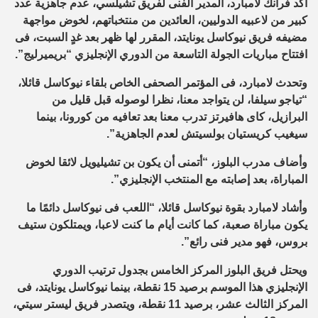
أكد فرانك لامبارد، المدير الفنى لفريق تشيلسي، عدم جاهزية عدد
كبير من لاعبيه الدوليين، العائدين من منتخباتهم، لخوض مواجهة
مضيفه فريق نيوكاسل يونايتد، المقرر لها ظهر بعد غدٍ السبت، فى
افتتاح مباريات الجولة التاسعة من الدوري الإنجليزي “بريميرليج”.
وتحدث لامبارد، فى المؤتمر الصحفى الخاص بلقاء نيوكاسل قائلا،
“تياجو سيلفا، لن يتواجد معنا، نظرا لوصوله قبل قليل من
البرازيل، كاى هافيرتز تدرب معنا بعد تعافيه من كورونا، بينما
سيغيب كريستيان بولسيتش لعدم الجاهزية”.
وأضاف مدرب البلوز، “أتمنى أن يكون بن تشيليويل لائقا لخوض
المباراة، بعد إصابته مع المنتخب الإنجليزي”.
وأشاد لامبارد بقوة نيوكاسل قائلا، “اللعب فى نيوكاسل دائمًا ما
يكون مباراة صعبة، كما كانت أيام ما كنت لاعبا، ويمتلكون ستيف
بروس، فهو مدير فنى رائع”.
ويحتل فريق البلوز المركز الخامس بجدول ترتيب الدوري
الإنجليزي هذا الموسم برصيد 15 نقطة، بينما نيوكاسل يونايتد، فى
المركز الثالث عشر، برصيد 11 نقطة، ويتصدر فريق ليستر سيتي،