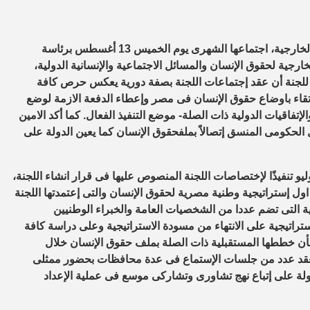
لخارجية
،
اجتماعها
الشهرى
يوم
الخميس
13 أغسطس
برئاسة
ارجية لحقوق الإنسان والمسائل الاجتماعية والإنسانية الدولية
،
للجنة أن عقد
إجتماعات اللجنة بصفة دورية
يعكس
حرص كافة
تقاء باوضاع حقوق الإنسان
فى مصر
وإعطاء الدفعة الازمة لوضع
الإتفاقيات الدولية ذات الصلة- موضع التنفيذ الفعال
.
كما أكد
الامين
الحكومى
المنسق إتصالاً
ب
ملف
حقوق الإنسان
كما
يعين الدولة على
يو
تنفيذًا لإختصاصات اللجنة المنصوص عليها فى قرار
انشاء اللجنة
،
اول
إ
ستراتي
جية
وطنية
مصرية
ل
حقوق الإنسان
والتى
إعتمدتها اللجنة
ية
التى
تضم
عدد
ا
من
ال
شخصيات العامة وال
خبراء الوطنيين
تراتيجية
على
الانتهاء من مسودة الاستراتيجية وعلى
دراسة كافة
بشأن خططها
المستقبلية ذات الصلة بملف حقوق الإنسان خلال
 لعقد عدد من جلسات الإستماع
فى
عدة
محافظات
بحضور ممثلى
ولة
على إتباع نهج تشاورى وتشاركى موسع فى عملية الإعداد