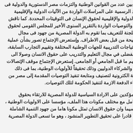
 بين
عدد من
القوانين الوطنية والتزمات مصر
الدستورية
و
الدولية
فى
 الرسمية على المراسلات الواردة من الآليات الدولية والإقليمية
لدولية والإقليمية
لحقوق الإنسان
فى التوقيتات المحددة. كما
ناقش
التوصيات الواردة
ب
التقرير السنوى الأ
خير للمجلس القومى لحقوق
لجنة
للتعريف بما تقوم به الدولة المصرية من جهود فى مجال
يحة من قبل بعض الاطراف
.
و
إ
ستعرض
الإجتماع
تصور بشأن
عملية
اجات التدريبية للجهات الوطنية المختلفة و
تقييم
التجارب السابقة
،
لفضلى في مجال التعليم والتدريب على حقوق الانسان
وصولا الى
يم ما قبل الجامعي
أو الجامعى
. إستعرض الإجتماع
موقف
الإتصالات
والشركاء الدوليين
وذلك تحقيقاً للأولويات الوطنية
، بما فى ذلك
 الكترونية لتصنيف ومتابعة تنفيذ التوصيات المقدمة
إ
لى مصر من
ء الدفعة الازمة
ل
تنفيذ
الحكومة ل
تلك التوصيات.
ؤكدين
على الارادة السياسية للدولة المصرية للارتقاء بحقوق
امل مع
مختلف مكونات هذا ال
ملف، مؤسسا على الاولويات الوطنية
،
 سيما وان حقوق الانسان تمثل مكونا هاما من جهود التنمية الشاملة
 قادرا على تحقيق التطوير المنشود
، وهو ما تسعى الدولة المصرية