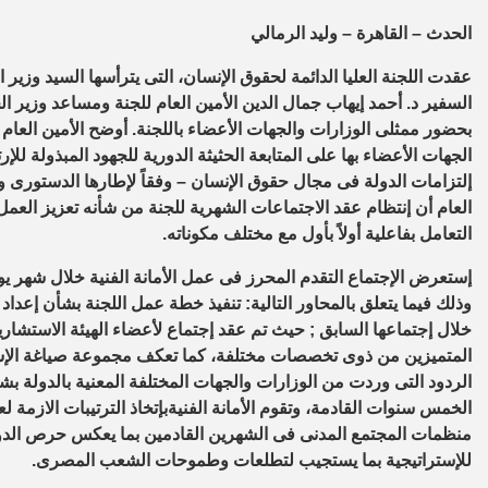
الحدث – القاهرة – وليد الرمالي
عقدت اللجنة
العليا الدائمة لحقوق الإنسان
،
التى يترأسها السيد وزير ا
السفير د. أحمد إيهاب جمال الدين
الأمين العام للجنة
و
مساعد وزير الخ
بحض
و
ر ممثلى الوزارات والجهات الأعضاء باللجنة
.
أوضح الأمين العام 
الجهات ا
لأعضاء
بها
على المتابعة الحثيثة
الدورية
للجهود المبذولة للإر
إلتزامات الدولة فى مجال حقوق الإنسان –
وفقاً لإطارها الدستورى و
العام
أن إنتظام
عقد
الاجتماعات الشهرية للجنة
من شأنه
تعزيز
ا
لعمل
التعامل
بفاعلية
أولاً بأول
مع
مختلف مكوناته
.
إست
عرض الإجتماع
التقدم المحرز فى
عمل
الأمانة الفنية
خلال شهر يول
وذلك
فيما يتعلق
بالمحاور التالية
:
تنفيذ خطة عمل اللجنة بشأن إعداد
خلال
إجتماع
ها
السابق
;
حيث تم عقد
إجتماع
لأعضاء الهيئة الاستشار
المتميزين
من
ذوى
تخصصات مختلفة
،
كما
تعكف مجموعة صياغة الإس
الردود التى وردت من الوزارات والجهات
المختلفة
المع
نية بالدولة 
الخمس سنوات القادمة
،
وتقوم الأمانة الفنية
ب
إتخاذ الترتيبات الازمة
منظمات المجتمع المدنى
فى الشهرين القادمين ب
ما يعكس حرص
الد
للإستراتيجية
بما يستجيب لتطلعات وطموحات الشعب المصرى
.