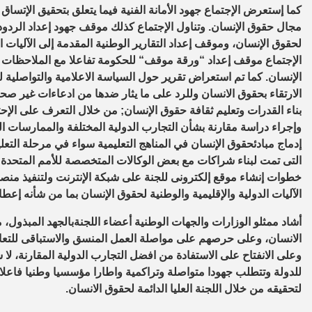
كما إستعرض الإجتماع جهود الأمانة الفنية فيما يتعلق بتحقيق الإتساق
مجال حقوق الإنسان
.
و
تناول الإجتماع كذلك
موقف
جهود
إعداد الردود
لحقوق الإنسان
، و
موقف
إعداد ا
لتقارير الوطنية المقدمة إلى الآليات ا
الإجتماع
موقف
إعداد
“
ورقة موقف
“
للحكومة
تفاعلا مع
الملاحظات و
الإنسان
. كما تم استعراض تقرير حول السياسة الاعلامية والتواصلية
ل
الارتقاء بحقوق الانسان وللرد على ما يثار
ضدها
من ادعاءات غير صح
ب
ناء القدرات وتعليم ثقافة حقوق الإنسان
;
من خلال ا
لتعرف على الإحتي
وإجراء
دراسة مقارنة بشأن التجارب الدولية المختلفة والممارسات ا
إدماج
مبادئ
حقوق الإنسان في
ال
مناهج التعليم
ية
سواء
في
مرحلة
التعل
التى
تمت لبناء
شراكات مع
بعض
الوكالات المتخصصة للأمم
المتحدة
خطوات
إنشاء
موقع إلكترونى للجنة على شبكة الإنترنت
و
ل
تنفيذ منصة
الآليات الدولية والإقليمية
والوطنية
لحقوق الإنسان
ب
ما من ش
أنه إعطا
أشاد ممثلو الوزارات
و
الجهات الوطنية أعضاء اللجنة
بالجهد المبذول،
م
الانسان، وعلى
حرصهم على مواصلة العمل المنسق والاستباقى للتع
وعلى الانفتاح على ا
لاستفادة من افضل التجارب الدولية المقارنة
، لا
للدولة و
ت
تطلب جهودا متواصلة وتراكمية واطارا مؤسسيا
وطنيا
فاعلا
لتحقيقه من خلال اللجنة العليا الدائمة لحقوق الانسان.