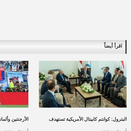
اقرأ أيضاً
البترول: كوانتم كابيتال الأمريكية تستهدف
الأرجنتين وألما
أسبوعين مضت
أسبوعين مضت