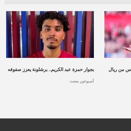
س من ريال
بجوار حمزة عبد الكريم.. برشلونة يعزز صفوفه
أسبوعين مضت
بموهبة مغربية جديدة