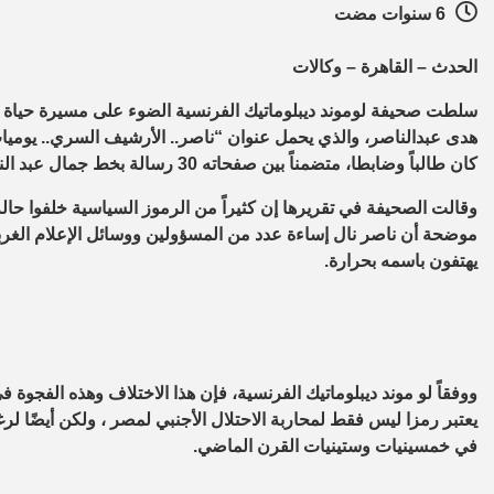
6 سنوات مضت
الحدث – القاهرة – وكالات
سلطت صحيفة لوموند ديبلوماتيك الفرنسية الضوء على مسيرة حياة ال
هدى عبدالناصر، والذي يحمل عنوان “ناصر.. الأرشيف السري.. يوميات
كان طالباً وضابطا، متضمناً بين صفحاته 30 رسالة بخط جمال عبد الناصر.
وقالت الصحيفة في تقريرها إن كثيراً من الرموز السياسية خلفوا حال
موضحة أن ناصر نال إساءة عدد من المسؤولين ووسائل الإعلام الغرب
يهتفون باسمه بحرارة.
ووفقاً لو موند ديبلوماتيك الفرنسية، فإن هذا الاختلاف وهذه الفجوة في
يعتبر رمزا ليس فقط لمحاربة الاحتلال الأجنبي لمصر ، ولكن أيضًا لرغ
في خمسينيات وستينيات القرن الماضي.