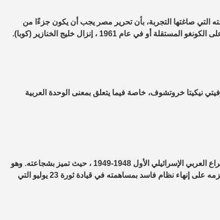
عته التي صاغتها التجربة، بأن تحرير مصر يجب أن يكون جزءًا من
يتي نيكيتا خروتشوف، خاصة فيما يتعلق بمعنى الوحدة العربية
وينتهي الكتاب بـ ” يوميات الحرب ” الذى يبرز أحداث جرت خلال الصراع العربي الإسرائيلي الأول 1948-1949 ، حيث تميز بشجاعته. وهو
ما أبرز إهمال القيادة المصرية العليا والملك فاروق الأمر الذي عزز عزمه على إنهاء نظام فاسد بمساهمته في قيادة ثورة 23 يوليو التي