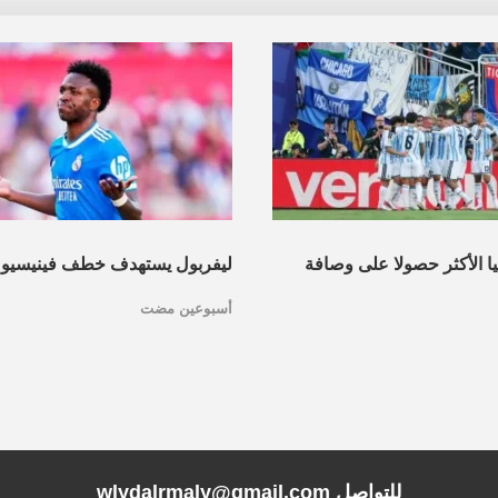
نيا الأكثر حصولا على وصافة
ليفربول يستهدف خطف فينيسيو
أسبوعين مضت
عرف القائمة
مدريد
للتواصل wlydalrmaly@gmail.com