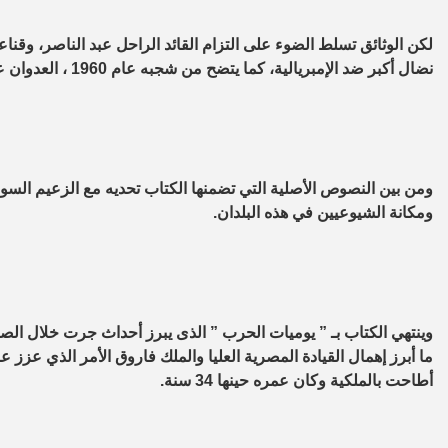
لكن الوثائق تسلط الضوء على التزام القائد الراحل عبد الناصر، وقنا
نضال أكبر ضد الإمبريالية، كما يتضح من شجبه عام 1960 ، العدوان على الكونغو المستقلة أو في عام 1961 ، إنزال خليج الخنازير (كوبا).
ومن بين النصوص الأصلية التي تضمنها الكتاب تحديه مع الزعيم السوف
ومكانة الشيوعيين في هذه البلدان.
أطاحت بالملكية وكان عمره حينها 34 سنة.