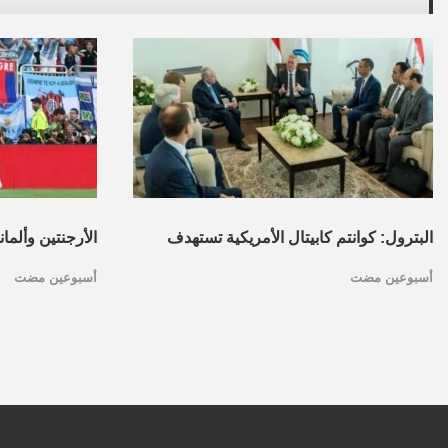
البترول: كوانتم كابيتال الأمريكية تستهدف
الأرجنتين وألما
أسبوعين مضت
أسبوعين مضت
تأسيس محفظة استثمارات بقطاع البترول
كأس العالم.. ا