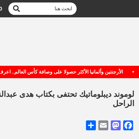
0
الأرجنتين وألمانيا الأكثر حصولا على وصافة كأس العالم.. اعرف القا
لوموند ديبلوماتيك تحتفى بكتاب هدى عبدال
الراحل
Share
Mastodon
Email
Facebook