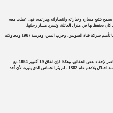
سمح بتتبع مساره وخياراته وانتصاراته وهزائمه، فهى عملت معه
وكشف الكتاب أن عبد الناصر عاش حياة متقشفة ـ وسياسية ـ يتخللها تأميم شركة قناة السويس، وحرب اليمن، وهزيمة 1967 ومحاولاته
وتابعت الصحيفة الفرنسية أن حب الأبناء بلا شك هو الذي يدفع هدى ناصر لإخفاء بعض الحقائق. وهكذا فإن اتفاق 19 أكتوبر 1954 مع
البريطانيين على إجلاء قواتهم من مصر ، وهو مطلب قديم للقوميين منذ احتلال بلادهم عام 1882 ، لم يثر الحماس الذي يثيره، لأن أحد