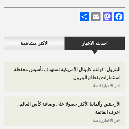
Share
Mastodon
Email
Facebook
احدث الاخبار
الاكثر مشاهدة
البترول: كوانتم كابيتال الأمريكية تستهدف تأسيس محفظة
استثمارات بقطاع البترول
اخر الاخباراقتصاد
الأرجنتين وألمانيا الأكثر حصولا على وصافة كأس العالم..
اعرف القائمة
اخر الاخباررياضة