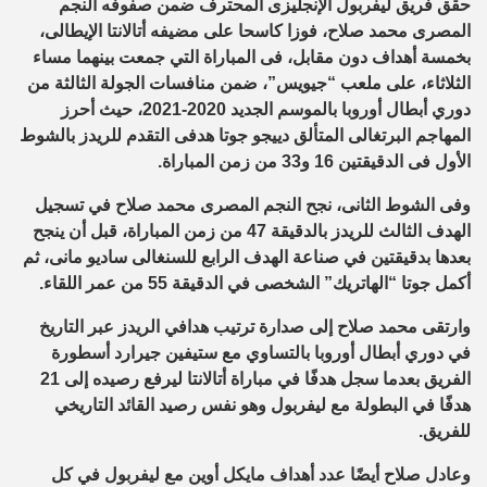
حقق فريق ليفربول الإنجليزى المحترف ضمن صفوفه النجم
المصرى محمد صلاح، فوزا كاسحا على مضيفه أتالانتا الإيطالى،
بخمسة أهداف دون مقابل، فى المباراة التي جمعت بينهما مساء
الثلاثاء، على ملعب “جيويس”، ضمن منافسات الجولة الثالثة من
دوري أبطال أوروبا بالموسم الجديد 2020-2021، حيث أحرز
المهاجم البرتغالى المتألق دييجو جوتا هدفى التقدم للريدز بالشوط
الأول فى الدقيقتين 16 و33 من زمن المباراة.
وفى الشوط الثانى، نجح النجم المصرى محمد صلاح في تسجيل
الهدف الثالث للريدز بالدقيقة 47 من زمن المباراة، قبل أن ينجح
بعدها بدقيقتين في صناعة الهدف الرابع للسنغالى ساديو مانى، ثم
أكمل جوتا “الهاتريك” الشخصى في الدقيقة 55 من عمر اللقاء.
وارتقى محمد صلاح إلى صدارة ترتيب هدافي الريدز عبر التاريخ
في دوري أبطال أوروبا بالتساوي مع ستيفين جيرارد أسطورة
الفريق بعدما سجل هدفًا في مباراة أتالانتا ليرفع رصيده إلى 21
هدفًا في البطولة مع ليفربول وهو نفس رصيد القائد التاريخي
للفريق.
وعادل صلاح أيضًا عدد أهداف مايكل أوين مع ليفربول في كل