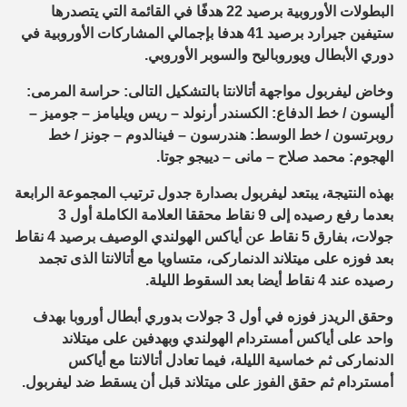
البطولات الأوروبية برصيد 22 هدفًا في القائمة التي يتصدرها
ستيفين جيرارد برصيد 41 هدفا بإجمالي المشاركات الأوروبية في
دوري الأبطال ويوروباليح والسوبر الأوروبي.
وخاض ليفربول مواجهة أتالانتا بالتشكيل التالى: حراسة المرمى:
أليسون / خط الدفاع: الكسندر أرنولد – ريس ويليامز – جوميز –
روبرتسون / خط الوسط: هندرسون – فينالدوم – جونز / خط
الهجوم: محمد صلاح – مانى – دييجو جوتا.
بهذه النتيجة، يبتعد ليفربول بصدارة جدول ترتيب المجموعة الرابعة
بعدما رفع رصيده إلى 9 نقاط محققا العلامة الكاملة أول 3
جولات، بفارق 5 نقاط عن أياكس الهولندي الوصيف برصيد 4 نقاط
بعد فوزه على ميتلاند الدنماركى، متساويا مع أتالانتا الذى تجمد
رصيده عند 4 نقاط أيضا بعد السقوط الليلة.
وحقق الريدز فوزه في أول 3 جولات بدوري أبطال أوروبا بهدف
واحد على أياكس أمستردام الهولندي وبهدفين على ميتلاند
الدنماركى ثم خماسية الليلة، فيما تعادل أتالانتا مع أياكس
أمستردام ثم حقق الفوز على ميتلاند قبل أن يسقط ضد ليفربول.