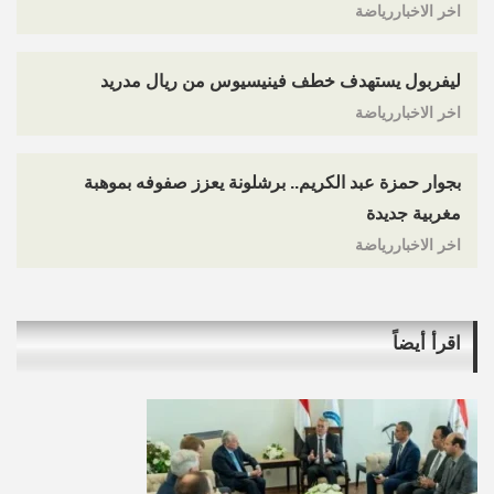
اخر الاخباررياضة
ليفربول يستهدف خطف فينيسيوس من ريال مدريد
اخر الاخباررياضة
بجوار حمزة عبد الكريم.. برشلونة يعزز صفوفه بموهبة
مغربية جديدة
اخر الاخباررياضة
اقرأ أيضاً