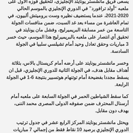
يسعى فريق مانشستر يونايتد الإنجليزى، لتحقيق فوزه الأول على
ملعبه “أولد ترافورد” في الدوري الإنجليزي بالموسم الحالي
2020-2021، عندما يستضيف نظيره وست بروميتش ألبيون، في
تمام العاشرة من مساء بعد غد السبت، ضمن منافسات الجولة
التاسعة من عمر مسابقة البريميرليج، وفشل مان يونايتد في
تحقيق أي انتصار على ملعبه بالبريميرليج هذا الموسم، حيث خسر
3 مباريات وحقق تعادل وحيد أمام تشيلسي سلبيا في الجولة
السادسة.
وخسر مانشستر يونايتد على أرضه أمام كريستال بالاس، بثلاثة
أهداف مقابل هدف، في الجولة الثانية للدوري الإنجليزي، قبل ان
يسقط مجددا بفضيحة أمام توتنهام هوتسبير بنتيجة 6-1 في الجولة
الرابعة.
كما سقط الشياطين الحمر في الجولة السابعة على ملعبه أمام
أرسنال المحترف ضمن صفوفه الدولى المصرى محمد الننى،
بهدف دون مقابل.
ويحتل مانشستر يونايتد المركز الرابع عشر في جدول ترتيب
الدوري الإنجليزي برصيد 10 نقاط فقط من إجمالي 7 مباريات