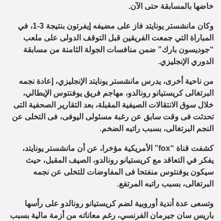
خاضها بالمسابقة حتى الآن.
وكان مانشستر يونايتد فاز على مضيفه إيفرتون بنتيجة 3-1، في
المباراة التي جمعت الفريقين قبل التوقف الدولى على ملعب
“جوديسون بارك” ضمن منافسات الجولة الثامنة من مسابقة
الدوري الإنجليزي.
من ناحية أخرى، يدرس مانشستر يونايتد الإنجليزي، إعادة نجمه
البرتغالى كريستيانو رونالدو، مهاجم فريق يوفنتوس الإيطالي،
خلال سوق الانتقالات الصيفية المقبلة، بعد التقارير الصحفية التى
تحدثت فى وقت سابق عن رغبة مسئولى اليوفى، فى التخلى عن
النجم البرتغالى، بسبب راتبه الضخم.
كشفت قناة “fox” الأمريكية مؤخرا، عن أن مانشستر يونايتد،
يفكر في التعاقد مع كريستيانو رونالدو، الصيف المقبل، حيث
سيكون يوفنتوس منفتحا فى المفاوضات للتخلى عن نجمه
البرتغالى، بسبب راتبه المرتفع.
وتسعى عدة أندية أوروبية لضم كريستيانو رونالدو على رأسها
باريس سان جيرمان الفرنسي، رغم معاناته من أزمة مالية بسبب