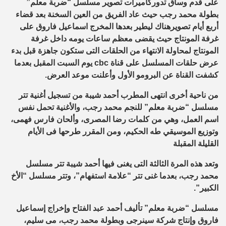
على قدم وساق تدوركاميرات تصوير مسلسل “ضربة معلم”
بطولة محمد رجب حيث عاد الفريق من العين السخنة بعد قضاء
أربع أيام تصويرهناك ليطير بعدها المخرج اسماعيل فاروق على
غرفة المونتاج حيث يقضى معظم ساعات يومه داخل غرفة
المونتاج لمحاولة الانتهاء من الحلقات التى ستكون جاهزة قبل بدء
عرض حلقات المسلسل على قناة cbc يوم السبت المقبل بعدما
كشفت القناة عن البرومو الأول وأعلنت موعد العرض.
من ناحية أخرى انتهى المطرب أحمد شيبة من تسجيل أغنية تتر
مسلسل “ضربة معلم” للنجم محمد رجب، والأغنية تحمل نفس
اسم العمل، وهي من كلمات رضا المصرى، وألحان فارس فهمى،
وتوزيع الموسيقي طه الحكيم، ومن المقرر طرحها فى الأيام
القليلة المقبلة
وتعد هذه المرة الثالثة التى يغنى فيها أحمد شيبة تتر مسلسل
محمد رجب، بعدما غنى تتر “علامة استفهام”، وتتر مسلسل “الأخ
الكبير”.
مسلسل “ضربة معلم” تأليف أحمد عبد الفتاح وإخراج إسماعيل
فاروق وإنتاج شركة سينرجى وبطولة محمد رجب، مى سليم،