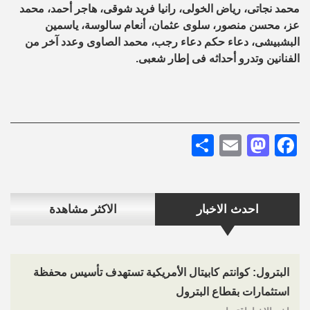
محمد نجاتى، رياض الخولى، رانيا فريد شوقى، هاجر أحمد، محمد
عز، محسن منصور، سلوى عثمان، أنعام سالوسة، ياسمين
البشبيشى، دعاء حكم دعاء رجب، محمد الصاوى وعدد آخر من
الفنانين وتدرو أحداثه فى إطار شعبى.
Share
Mastodon
Email
Facebook
احدث الاخبار
الاكثر مشاهدة
البترول: كوانتم كابيتال الأمريكية تستهدف تأسيس محفظة
استثمارات بقطاع البترول