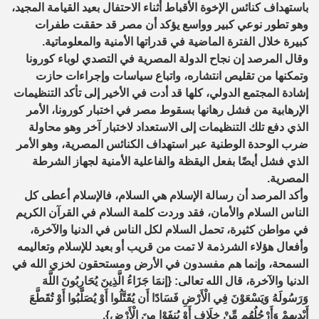
باستهداف كنائس الإخوة الأقباط أثناء الاحتفال بعيد القيامة المجيد،
وهو تطور نوعي كبير وواسع يؤكد أن مصر قد حققت طفرات
كبيرة خلال الفترة الماضية في قدراتها الأمنية والمعلوماتية.
وقال المرصد إن نجاح الدولة المصرية في التصدي لوباء كورونا
وتمكنها من تقليص انتشاره، واتباع سياسات وإجراءات حازت
إشادة المجتمع الدولي، كلها قد أدت في الأخير إلى تأكد التنظيمات
الإرهابية من فشل رهانها بسقوط مصر في اختبار كورونا، الأمر
الذي دفع تلك التنظيمات إلى الاستعداد لاختبار آخر وهو محاولة
ضرب الوحدة الوطنية عبر استهداف الكنائس المصرية، وهو الأمر
الذي فشل أيضًا بفعل اليقظة والفاعلية الأمنية لجهاز الشرطة
المصرية.
وأكد المرصد أن رسالة الإسلام هي السلام، فالإسلام أعطى كل
الناس السلام والأمان، فقد وردت كلمة السلام في القرآن الكريم
في مواطن كثيرة، تحمل السلام لكل الناس في الدنيا والآخرة،
وأفعال هؤلاء الشرذمة لا تمت من قريب أو بعيد للإسلام وتعاليمه
السمحة، وإنما هم مفسدون في الأرض ومستحقون لخزي الله في
الدنيا والآخرة، قال الله تعالى: {إنمَا جَزَاءُ الَّذِينَ يُحَارِبُونَ اللَّهَ
وَرَسُولَهُ وَيَسْعَوْنَ فِي الْأَرْضِ فَسَادًا أَن يُقَتَّلُوا أَوْ يُصَلَّبُوا أَوْ تُقَطَّعَ
أَيْدِيهِمْ وَأَرْجُلُهُم مِّنْ خِلَافٍ أَوْ يُنفَوْا مِنَ الْأَرْضِ}.