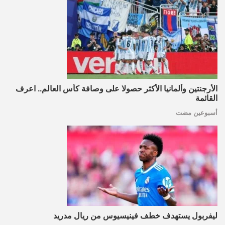
الأرجنتين وألمانيا الأكثر حصولا على وصافة كأس العالم.. اعرف
القائمة
أسبوعين مضت
ليفربول يستهدف خطف فينيسيوس من ريال مدريد