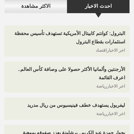
احدث الاخبار
الاكثر مشاهدة
البترول: كوانتم كابيتال الأمريكية تستهدف تأسيس محفظة
استثمارات بقطاع البترول
اخر الاخباراقتصاد
الأرجنتين وألمانيا الأكثر حصولا على وصافة كأس العالم..
اعرف القائمة
اخر الاخباررياضة
ليفربول يستهدف خطف فينيسيوس من ريال مدريد
اخر الاخباررياضة
بجوار حمزة عبد الكريم.. برشلونة يعزز صفوفه بموهبة