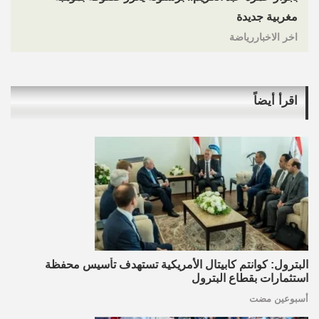
مغربية جديدة
اخر الاخباررياضة
اقرأ أيضاً
البترول: كوانتم كابيتال الأمريكية تستهدف تأسيس محفظة
استثمارات بقطاع البترول
أسبوعين مضت