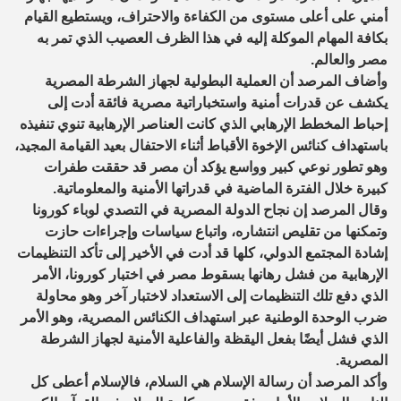
أمني على أعلى مستوى من الكفاءة والاحتراف، ويستطيع القيام
بكافة المهام الموكلة إليه في هذا الظرف العصيب الذي تمر به
مصر والعالم.
وأضاف المرصد أن العملية البطولية لجهاز الشرطة المصرية
يكشف عن قدرات أمنية واستخباراتية مصرية فائقة أدت إلى
إحباط المخطط الإرهابي الذي كانت العناصر الإرهابية تنوي تنفيذه
باستهداف كنائس الإخوة الأقباط أثناء الاحتفال بعيد القيامة المجيد،
وهو تطور نوعي كبير وواسع يؤكد أن مصر قد حققت طفرات
كبيرة خلال الفترة الماضية في قدراتها الأمنية والمعلوماتية.
وقال المرصد إن نجاح الدولة المصرية في التصدي لوباء كورونا
وتمكنها من تقليص انتشاره، واتباع سياسات وإجراءات حازت
إشادة المجتمع الدولي، كلها قد أدت في الأخير إلى تأكد التنظيمات
الإرهابية من فشل رهانها بسقوط مصر في اختبار كورونا، الأمر
الذي دفع تلك التنظيمات إلى الاستعداد لاختبار آخر وهو محاولة
ضرب الوحدة الوطنية عبر استهداف الكنائس المصرية، وهو الأمر
الذي فشل أيضًا بفعل اليقظة والفاعلية الأمنية لجهاز الشرطة
المصرية.
وأكد المرصد أن رسالة الإسلام هي السلام، فالإسلام أعطى كل