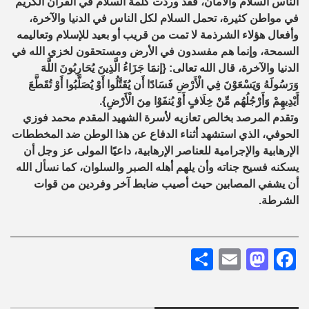
الناس السلام والأمان، فقد وردت كلمة السلام في القرآن الكريم
في مواطن كثيرة، تحمل السلام لكل الناس في الدنيا والآخرة،
وأفعال هؤلاء الشرذمة لا تمت من قريب أو بعيد للإسلام وتعاليمه
السمحة، وإنما هم مفسدون في الأرض ومستحقون لخزي الله في
الدنيا والآخرة، قال الله تعالى: {إنمَا جَزَاءُ الَّذِينَ يُحَارِبُونَ اللَّهَ
وَرَسُولَهُ وَيَسْعَوْنَ فِي الْأَرْضِ فَسَادًا أَن يُقَتَّلُوا أَوْ يُصَلَّبُوا أَوْ تُقَطَّعَ
أَيْدِيهِمْ وَأَرْجُلُهُم مِّنْ خِلَافٍ أَوْ يُنفَوْا مِنَ الْأَرْضِ}.
وتقدم المرصد بخالص تعازيه لأسرة الشهيد المقدم محمد فوزي
الحوفي، الذي استشهد أثناء الدفاع عن هذا الوطن ضد المخططات
الإرهابية والإجرامية للعناصر الإرهابية، داعيًا المولى عز وجل أن
يسكنه فسيح جناته وأن يلهم أهله الصبر والسلوان، كما نسأل الله
أن يشفي المصابين حيث أصيب ضابط آخر وفردين من قوات
الشرطة.
Share
Mastodon
Email
Facebook