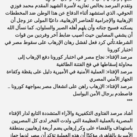
وتقدم المرصد بخالص تعازيه لأسرة الشهيد المقدم محمد فوزي
الحوفي، الذي استشهد أثناء الدفاع عن هذا الوطن ضد المخططات
الإرهابية والإجرامية للعناصر الإرهابية، داعيًا المولى عز وجل أن
يسكنه فسيح جناته وأن يلهم أهله الصبر والسلوان، كما نسأل الله
أن يشفي المصابين حيث أصيب ضابط آخر وفردين من قوات
الشرطة.تأتي كرد فعل لفشل رهان الإرهاب على سقوط مصر في
اختبار كورونا
مرصد الإفتاء: نجاح مصر في اختبار كورونا دفع الإرهاب إلى
محاولة إسقاطها في فخ الفتنة الطائفية
مرصد الإفتاء: العملية الأمنية في الأميرية دليل على يقظة وكفاءة
الجهاز الأمني المصري
مرصد الإفتاء: الإرهاب راهن على انشغال مصر بمواجهة كورونا ..
فاصطدم برجال الأمن البواسل
***
أشاد مرصد الفتاوى التكفيرية والآراء المتشددة التابع لدار الإفتاء
المصرية بالعملية العظيمة التي ولدت الفخر لدى كل المصريين
باستهداف والقضاء على وكر إرهابي يضم أربعة إرهابيين بمنطقة
الأميرية بالقاهرة، مؤكدًا أن هذه العملية تؤكد أن مصر لديها جهاز