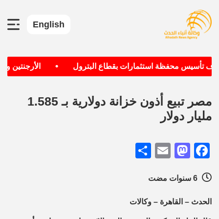
English
•
تهدف تأسيس محفظة استثمارات بقطاع البترول
الأرجنتين وألما
مصر تبيع أذون خزانة دولارية بـ 1.585
مليار دولار
Share
Mastodon
Email
Facebook
6 سنوات مضت
الحدث – القاهرة – وكالات