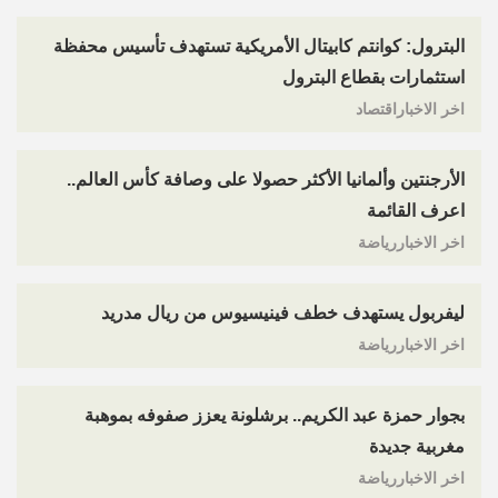
البترول: كوانتم كابيتال الأمريكية تستهدف تأسيس محفظة
استثمارات بقطاع البترول
اخر الاخباراقتصاد
الأرجنتين وألمانيا الأكثر حصولا على وصافة كأس العالم..
اعرف القائمة
اخر الاخباررياضة
ليفربول يستهدف خطف فينيسيوس من ريال مدريد
اخر الاخباررياضة
بجوار حمزة عبد الكريم.. برشلونة يعزز صفوفه بموهبة
مغربية جديدة
اخر الاخباررياضة