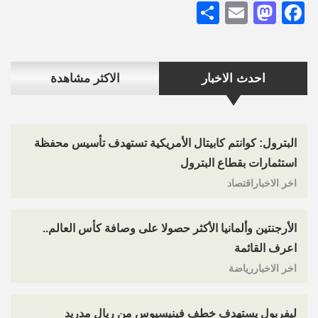
Share
Mastodon
Email
Facebook
احدث الاخبار
الاكثر مشاهدة
البترول: كوانتم كابيتال الأمريكية تستهدف تأسيس محفظة
استثمارات بقطاع البترول
اخر الاخباراقتصاد
الأرجنتين وألمانيا الأكثر حصولا على وصافة كأس العالم..
اعرف القائمة
اخر الاخباررياضة
ليفربول يستهدف خطف فينيسيوس من ريال مدريد