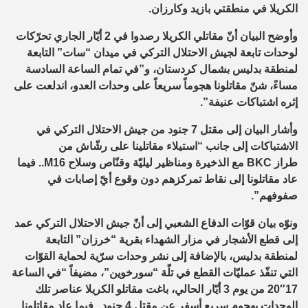
الكريلا في منطقتي بازيد وكارزان.
وأوضح البيان أنّ مقاتلي الكريلا رصدوا في 2 أيّار الجاري تحرّكات
لوحدات تابعة لجيش الاحتلال التركي في ميدان “سات” التابعة
لمنطقة بدليس بشمال كردستان، و”في تمام الساعة السادسة
مساءً، شنّ مقاتلونا هجوماً سريعاً على وحدات العدو، اندلعت على
إثره اشتباكات عنيفة”.
وأشار البيان إلى مقتل 7 جنود من جيش الاحتلال التركي في
الاشتباكات إلى جانب “استيلاء مقاتلينا على رشّاش من
طراز BKC مع الذخيرة ومناظير ليليّة وقنّاص وسلاح M16.. فيما
عاد مقاتلونا إلى نقاط تمركزهم دون وقوع أيّ إصابات في
صفوفهم”.
ونوّه بيان قوّات الدفاع الشعبي إلى أنّ جيش الاحتلال التركي عمد
إلى قطع الأشجار في مزار الشهداء بقرية “خرزان” التابعة
لمنطقة بدليس، بالإضافة إلى نشر وحدات سرّية لحماية القوّات
التي تنفّذ عمليّات القطع في تلّة “سورخوين”، مضيفاً “في الساعة
17″20 من يوم 3 أيّار الحالي، باغت مقاتلو الكريلا عناصر تلك
الوحدات بهجوم سريع أسفر عن مقتل 4 جنود.. فيما عاد مقاتلونا