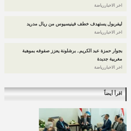
اخر الاخباررياضة
ليفربول يستهدف خطف فينيسيوس من ريال مدريد
اخر الاخباررياضة
بجوار حمزة عبد الكريم.. برشلونة يعزز صفوفه بموهبة
مغربية جديدة
اخر الاخباررياضة
اقرأ أيضاً