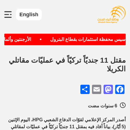
English
•
 تأسيس محفظة استثمارات بقطاع البترول
الأرجنتين وألمانيا 
مقتل 11 جنديّاً تركيّاً في عمليّات مقاتلي
الكريلا
Share
Mastodon
Email
Facebook
6 سنوات مضت
أصدر المركز الإعلامي لقوّات الدفاع الشعبي HPG، اليوم الإثنين
(5 أيّار)، بياناً أفاد فيه بمقتل 11 جنديّاً تركيّاُ في عمليّات لمقاتلي