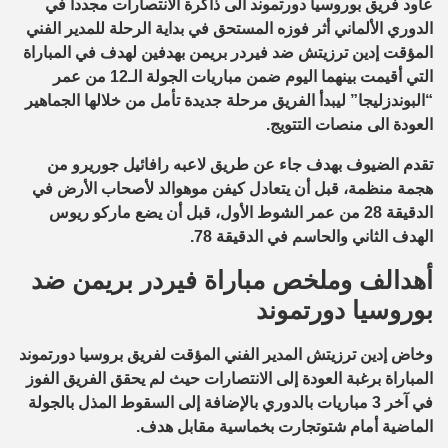
عاود فريق بوروسيا دورتموند الى ذاكرة الانتصارات مجدداً في
الدوري الألماني أثر فوزه المستحق في بداية الرحلة للمدير الفني
المؤقت إدين ترزيتش ضد فيردر بريمن بهدفين لهدف في المباراة
التي أقيمت بينهما اليوم ضمن مباريات الجولة الـ12 من عمر
“البوندزليجا” ليبدأ الفريق مرحلة جديدة تأمل من خلالها الجماهير
العودة الى منصات التتويج.
تقدم الضيوف بهدف جاء عن طريق لاعبه رافائيل جوريرو من
هجمة منظمة، قبل أن يتعادل كيفن موهوالد لأصحاب الأرض في
الدقيقة 28 من عمر الشوط الأول، قبل أن يضع ماركو ريوس
الهدف الثاني والحاسم في الدقيقة 78.
أهدالف وملخص مباراة فيردر بريمن ضد
بوروسيا دورتموند
وخاض إدين ترزيتش المدير الفني المؤقت لفريق بروسيا دورتموند
المباراة برغبة العودة إلى الانتصارات حيث لم يحقق الفريق الفوز
في آخر 3 مباريات بالدوري بالإضافة إلى السقوط المذل بالجولة
الماضية أمام شتوتجارت بخماسية مقابل هدف.