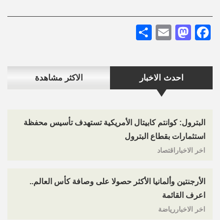
Share
Mastodon
Email
Facebook
احدث الاخبار
الاكثر مشاهدة
البترول: كوانتم كابيتال الأمريكية تستهدف تأسيس محفظة
استثمارات بقطاع البترول
اخر الاخباراقتصاد
الأرجنتين وألمانيا الأكثر حصولا على وصافة كأس العالم..
اعرف القائمة
اخر الاخباررياضة