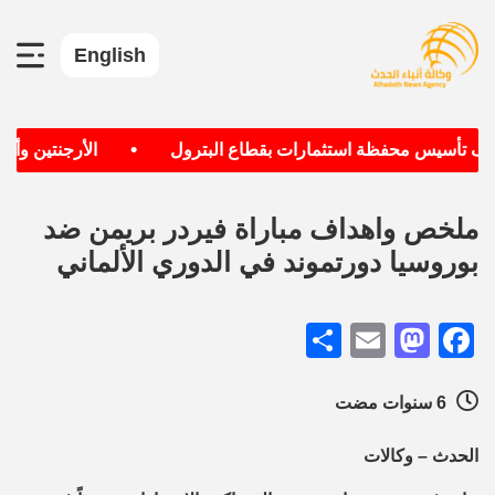
English
•
هدف تأسيس محفظة استثمارات بقطاع البترول
الأرجنتين وألمان
ملخص واهداف مباراة فيردر بريمن ضد
بوروسيا دورتموند في الدوري الألماني
Share
Mastodon
Email
Facebook
6 سنوات مضت
الحدث – وكالات