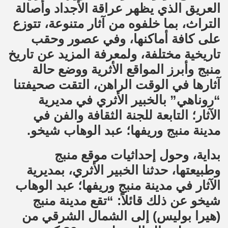
العريق الذي يظهر عراقة الأجداد وأصالة
التراث، بما خلفوه من آثار متنوعة، تتوزع
على كافة أماكنها، وفي عصور وحقب
تاريخية مختلفة، ولمعرفة المزيد عن تاريخ
منبج وأبرز المواقع الأثرية ووضع حالة
آثارها في الوقت الراهن، التقت صحيفتنا
“روناهي” بالخبير الأثري في مديرية
الآثار؛ التابعة للجنة الثقافة والفن في
مدينة منبج وريفها؛
عبد الوهاب شيخو
.
بداية، وحول إحداثيات موقع منبج
وطبيعتها، حدثنا الخبير الأثري، بمديرية
الآثار في مدينة منبج وريفها؛ عبد الوهاب
شيخو عن ذلك قائلاً: “تقع مدينة منبج
(هيرا بوليس) إلى الشمال الشرقي من