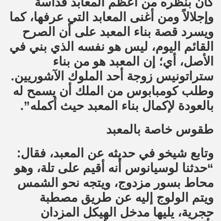
كان بنظره من أعظم المعابد قداسة
وإجلالاً ومن أغنى المعابد التي عرفها، كما
ويسرد قصة بناء المعبد على أن الصرح
القائم اليوم، ليس هو نفسه الذي بني في
الأصل، أي؛ إن المعبد هو من بناء
ستراتونيس زوجة أحد الملوك الآشوريين.
وطلب كومبابوس من الملك أن يسمح له
بالعودة لإكمال بناء المعبد حيث أكمله”.
طقوس خاصة بالمعبد
وتابع شيخو في حديثه عن المعبد، فقال:
“حدثنا لوسيانوس أنه أقيم على تلة، وهو
محاط بسور مزدوج، ويتجه نحو الشمس
ويتم الولوج إليه عن طريق مصطبة
حجرية، يليها مدخل الهيكل المزدان