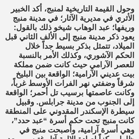
وحول القيمة التاريخية لمنبج، أكد الخبير
الأثري في مديرية الآثار؛ في مدينة منبج
وريفها؛ عبد الوهاب شيخو ذلك بالقول:
يعود ذكر مدينة منبج إلى الألف الثاني قبل
الميلاد، تتمثل بذكر بسيط جداً خلال
الحكم الآشوري، وكذلك الأمر بالنسبة
للعصر الآرامي حيث كانت ضمن مملكة
بيت عديني الآرامية؛ الواقعة بين البليخ
شرقاً وضفتي نهر الفرات الأوسط غرباً،
وكانت عاصمتها برسيب تل أحمر؛ الواقعة
إلى الجنوب من مدينة جرابلس. وقبيل
سيطرة الإسكندر المقدوني على المنطقة
كانت منبج تحت حكم أسرة “عبد حدد”،
وهي أسرة آرامية، وأصبحت منبج في