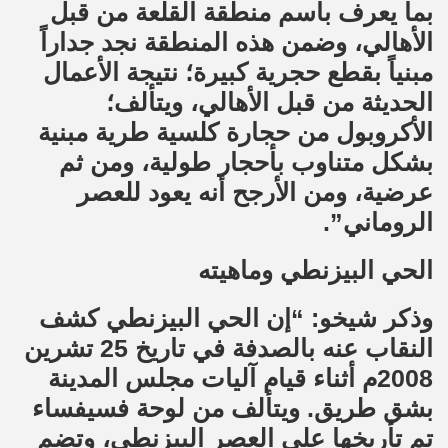
بما يعرف باسم منطقة القلعة من قبل
الأهالي، وضمن هذه المنطقة نجد جداراً
مبنياً بقطع حجرية كبيرة؛ نتيجة الأعمال
الحديثة من قبل الأهالي، ويتألف؛
الأكروبول من حجارة كلسية طرية مبنية
بشكل متناوب بأحجار طولية، ومن ثم
عرضية، ومن الأرجح أنه يعود للعصر
الروماني”.
الحي البيزنطي وماهيته
وذكر شيخو: “إن الحي البيزنطي كشف
النقاب عنه بالصدفة في تاريخ 25 تشرين
2008م أثناء قيام آليات مجلس المدينة
بشق طريق. ويتألف من لوحة فسيفساء
تم تأريخها على العصر البيزنطي، وتضم