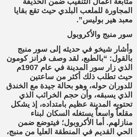
متابعة أعمال التنقيب ضمن الحديقة
المجاورة للملعب البلدي حيث تقع بقايا
معبد هير بوليس”.
سور منبج والأكروبول
وأشار شيخو في حديثه إلى سور منبج
بالقول: “بالطبع، لقد وصف فرانز كومون
الذي زار سور المدينة في عام 1907م
حيث تطلب ذلك أكثر من ساعتين
للدوران حوله، وهو بحالة جيدة مع الخندق
الذي يسبقه، وأن حجم الخرائب الذي
تحتويه المدينة عظيم بامتداده، إذ يشكل
مقلعاً واسعاً يستغله السكان لبناء
منازلهم. أما الأكروبول؛ فيتوضع ضمن
الحي القديم في المنطقة العليا من منبج،