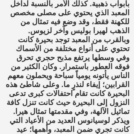
بأبواب ذهبية. كذلك الأمر بالنسبة لداخل
المعبد الذي يحتوي على مصلى مخصص
للكهنة فقط، وقد وضع فيه تمثال من
الذهب لهيرا بوليس وآخر لزيوس.
وبالقرب من المعبد توجد بحيرة كانت
تحتوي على أنواع مختلفة من الأسماك
وفي وسطها يرتفع مذبح حجري تحرق
فوقه العطور باستمرار. وكان الكثير من
الناس يأتونه يومياً سباحة ويحملون معهم
القرابين؛ إيفاء لنذرٍ ما. وعلى شاطئ هذه
البحيرة كانت تقام احتفالات كبرى تدعى
النزول إلى البحيرة حيث كانت تنزل كافة
تماثيل الآلهة، وفي مقدمتها تمثال هيرا.
ويذكر لوسيانوس العديد من الأعياد التي
كانت تجري ضمن المعبد، وأهمها؛ عيد