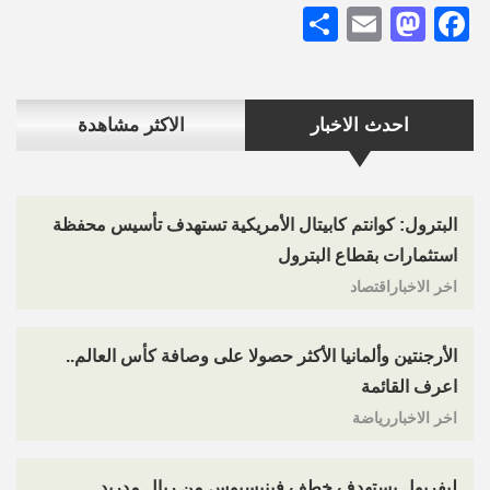
Share
Mastodon
Email
Facebook
احدث الاخبار
الاكثر مشاهدة
البترول: كوانتم كابيتال الأمريكية تستهدف تأسيس محفظة
استثمارات بقطاع البترول
اخر الاخباراقتصاد
الأرجنتين وألمانيا الأكثر حصولا على وصافة كأس العالم..
اعرف القائمة
اخر الاخباررياضة
ليفربول يستهدف خطف فينيسيوس من ريال مدريد