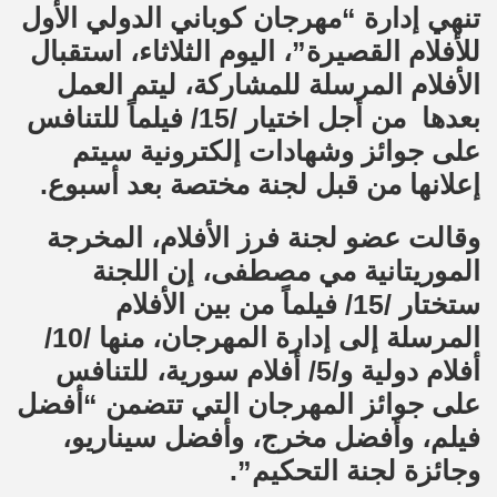
تنهي إدارة “مهرجان كوباني الدولي الأول
للأفلام القصيرة”، اليوم الثلاثاء، استقبال
الأفلام المرسلة للمشاركة، ليتم العمل
بعدها من أجل اختيار /15/ فيلماً للتنافس
على جوائز وشهادات إلكترونية سيتم
إعلانها من قبل لجنة مختصة بعد أسبوع.
وقالت عضو لجنة فرز الأفلام، المخرجة
الموريتانية مي مصطفى، إن اللجنة
ستختار /15/ فيلماً من بين الأفلام
المرسلة إلى إدارة المهرجان، منها /10/
أفلام دولية و/5/ أفلام سورية، للتنافس
على جوائز المهرجان التي تتضمن “أفضل
فيلم، وأفضل مخرج، وأفضل سيناريو،
وجائزة لجنة التحكيم”.