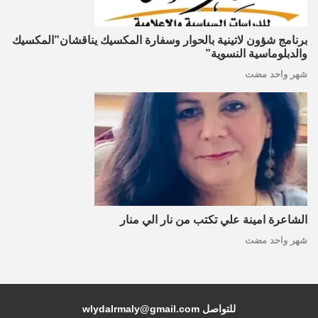
برنامج شؤون لاتينية بالحوار وسفارة المكسيك يناقشان”المكسيك
والدبلوماسية النسوية”
شهر واحد مضت
الشاعرة امينة علي تكتب من نار الي منار
شهر واحد مضت
للتواصل wlydalrmaly@gmail.com