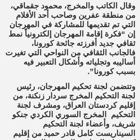
وقال الكاتب والمخرج، محمود جقماقي،
من منطقة عفرين وصاحب أحد الأفلام
التي تم تقديمها للمشاركة في المهرجان
إن “فكرة إقامة المهرجان إلكترونياً نمط
ثقافي جديد أفرزته جائحة كورونا،
فالجانب الثقافي من النواحي التي تغيرت
أساليبه وتجلياته وأشكال التعبير فيه
بسبب كورونا”.
وتتضمن لجنة تحكيم المهرجان، رئيس
لجنة التحكيم المخرج سردار زنكنة، من
إقليم كردستان العراق، ومشرف لجنة
التحكيم المخرج السوري الكردي جنكو
شريف، وأعضاء لجنة التحكيم
السيناريست كامل قادر حميد من إقليم