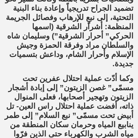
تضميد الجراح تدريجياً وإعادة بناء البنية
التحتية، إلى نبعٍ للإرهاب وفصائل الجريمة
المنظمة: أشرار الشرقية (اسمها
الحركي” أحرار الشرقية”) وسليمان شاه
والسلطان مراد وفرقة الحمزة وجيش
الإسلام وأحرار الشام، وداعش بتسميات
جديدة.
وكما أدّت عملية احتلال عفرين تحت
مسمّى” غصن الزيتون” إلى إبادة أشجار
الزيتون وتهجير أصحابها، فعلى المنوال
ذاته، أفضت عملية احتلال راس العين- تل
أبيض تحت مسمّى” نبع السلام” إلى طمر
ينابيع المياه وحرمان سكان المنطقة من
مياه الشرب والكهرباء حتى الذين فرّوا