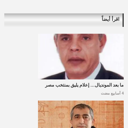
اقرأ أيضاً
ما بعد المونديال… إعلام يليق بمنتخب مصر
4 أسابيع مضت