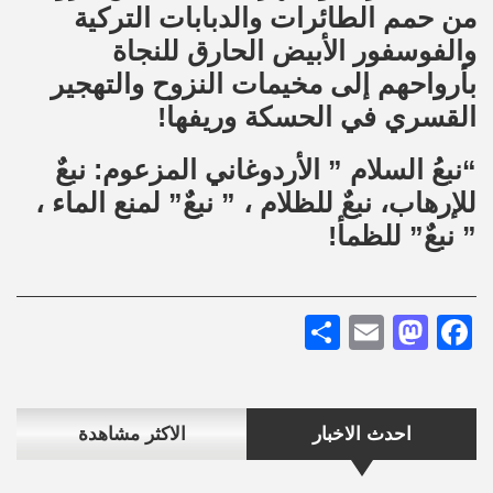
من حمم الطائرات والدبابات التركية
والفوسفور الأبيض الحارق للنجاة
بأرواحهم إلى مخيمات النزوح والتهجير
القسري في الحسكة وريفها!
“نبعُ السلام ” الأردوغاني المزعوم: نبعٌ
للإرهاب، نبعٌ للظلام ، ” نبعٌ” لمنع الماء ،
” نبعٌ” للظمأ!
Share
Mastodon
Email
Facebook
احدث الاخبار
الاكثر مشاهدة