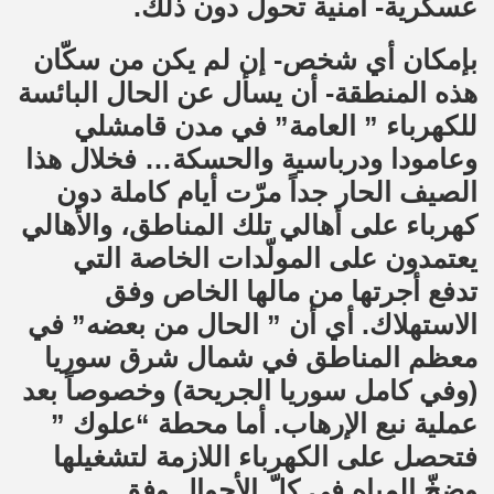
عسكرية- أمنية تحول دون ذلك.
بإمكان أي شخص- إن لم يكن من سكّان
هذه المنطقة- أن يسأل عن الحال البائسة
للكهرباء ” العامة” في مدن قامشلي
وعامودا ودرباسية والحسكة… فخلال هذا
الصيف الحار جداً مرّت أيام كاملة دون
كهرباء على أهالي تلك المناطق، والأهالي
يعتمدون على المولّدات الخاصة التي
تدفع أجرتها من مالها الخاص وفق
الاستهلاك. أي أن ” الحال من بعضه” في
معظم المناطق في شمال شرق سوريا
(وفي كامل سوريا الجريحة) وخصوصاً بعد
عملية نبع الإرهاب. أما محطة “علوك ”
فتحصل على الكهرباء اللازمة لتشغيلها
وضخّ المياه في كلّ الأحوال وفق