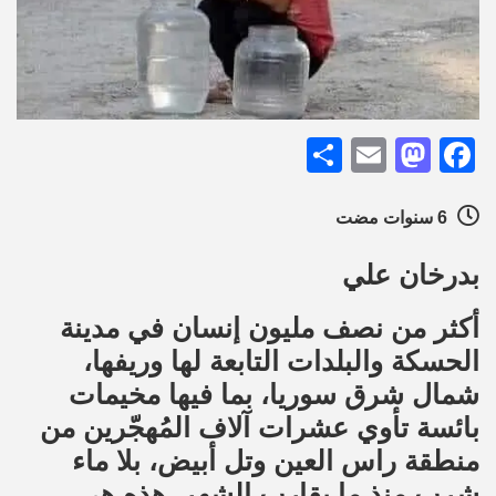
Share
Mastodon
Email
Facebook
6 سنوات مضت
بدرخان علي
أكثر من نصف مليون إنسان في مدينة
الحسكة والبلدات التابعة لها وريفها،
شمال شرق سوريا، بما فيها مخيمات
بائسة تأوي عشرات آلاف المُهجّرين من
منطقة راس العين وتل أبيض، بلا ماء
شرب منذ ما يقارب الشهر. هذه هي