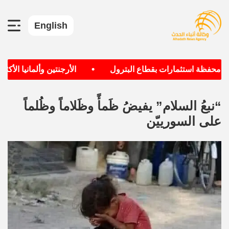
English
•
ظة استثمارات بقطاع البترول
الأرجنتين وألمانيا الأكثر حصول
“نبعُ السلام” يفيضُ ظَمأً وظَلاماً وظُلماً
على السورييّن