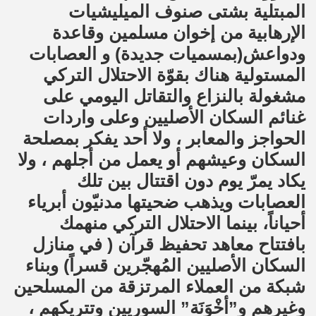
المبتلية بشتى صنوف الميليشيات
الإرهابية من إخوان مسلمين وقاعدة
ودواعش(بمسميات جديدة) و العصابات
المستولية هناك بقوّة الاحتلال التركي
مشغولة بالنزاع والتقاتل اليومي على
غنائم السكان الأصليين وعلى واردات
الحواجز والمعابر ، ولا أحد يفكر بمصلحة
السكان وعيشهم أو يعمل من أجلهم ، ولا
يكاد يمرّ يوم دون اقتتال بين تلك
العصابات ويذهب ضحيتها مدنيّون أبرياء
أحياناً، بينما الاحتلال التركي منهمك
بافتتاح معاهد تحفيظ قرآن ( في منازل
السكان الأصليين المُهجّرين قسراً) وبناء
شبكة من العملاء المرتزقة من المسلحين
وغيرهم و”أخْوَنَة” السوريين وتتريكهم ،