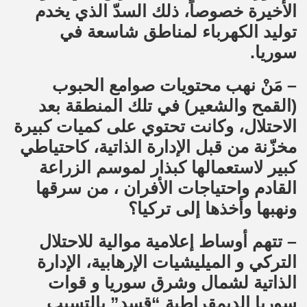
الأخيرة خصوصاً، ذلك السدّ الذي يخدم
توليد الكهرباء لمناطق شاسعة في
سوريا.
– مَنْ نهب محتويات صوامع الحبوب
(القمح والشعير) في تلك المنطقة بعد
الاحتلال، وكانت تحتوي على كميات كبيرة
مخزّنة من قبل الإدارة الذاتية، كاحتياطي
كبير لاستعمالها كبذار لموسم الزراعة
القادم واحتياجات الأفران ، من سرقها
ونهبها وأخذها إلى تركيا؟
– تتهم أوساط إعلامية موالية للاحتلال
التركي و الميليشيات الإرهابية، الإدارة
الذاتية لشمال وشرق سوريا و قوات
سوريا الديمقراطية “قسد” بالتسبب