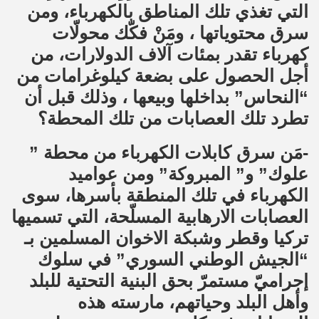
التي تغذي تلك المناطق بالكهرباء، ومن
سرق محتوياتها ، ومَنْ فكّك محولّات
كهرباء تقدر بمئات آلاف الدولارات، من
أجل الحصول على بضعة كيلوغرامات من
“النحاس” بداخلها وبيعها ، وذلك قبل أن
تطرد تلك العصابات من تلك المحطة؟
-مَن سرق كابلات الكهرباء من محطة ”
علوك” و” المبروكة” ومن عواميد
الكهرباء في تلك المنطقة بأسرها، سوى
العصابات الارهابية المسلّحة، التي تسميها
تركيا وقطر وشبكة الاخوان المسلمين بـ
“الجيش الوطني السوري” في سلوك
إجراميّ مستمرّ بحق البنية التحتية للبلد
وأهل البلد وحياتهم، مارسته هذه