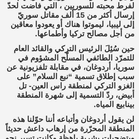
لفرط محبته للسوريين ، التي فاضت لحدّ
إرسال أكثر من 15 ألف مقاتل سوريّ
إلى ليبيا، ليموتوا هناك أو يعودوا معاقين
من أجل مصالح تركيا وأطماعها.
حين سُئِلَ الرئيس التركي والقائد العام
للتمرّد الطائفي المسلّح المشؤوم في
سوريا، أردوغان، في مقابلة تلفزيونية عن
سبب إطلاق تسمية “نبع السلام” على
الغزو التركي لمنطقة راس العين- تل
أبيض، ردّ التسمية إلى شهرة المنطقة
بينابيع المياه.
لن يقول أردوغان وأتباعه أننا حوّلنا هذه
المنطقة المحرّرة من إرهاب داعش حديثاً
وبتضحيات بشرية باهظة وكانت تسير نحو