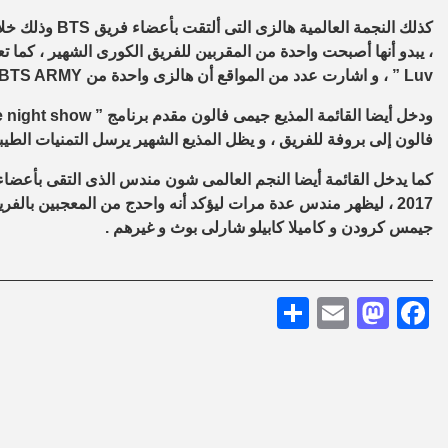
كذلك النجمة العالمية هالزى التى ألتقت بأعضاء فريق
BTS
، يبدو أنها أصبحت واحدة من المقربين للفريق الكورى الشهير ، كما 
Luv
” ، و اشارت عدد من المواقع أن هالزى واحدة من
BTS ARMY
ودخل أيضا القائمة المذيع جيمى فالون مقدم برنامج ”
e night show
فالون إلى بروفة للفريق ، و يظل المذيع الشهير يرسل التمنيات الطي
كما يدخل القائمة أيضا النجم العالمى شون مندس الذى التقى بأعضا
2017 ، ليظهر مندس عدة مرات ليؤكد أنه واحدج من المعجبين بالفر
جيمس كرودن و كاميلا كابيلو شارلى بوث و غيرهم .
Share
Mastodon
Email
Facebook