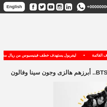
+0000000
English
•
قائمة
ليفربول يستهدف خطف فينيسيوس من ريال مدريد