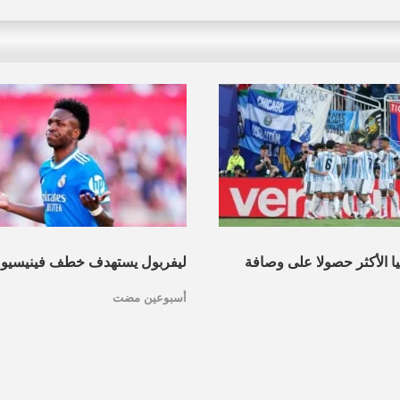
نيا الأكثر حصولا على وصافة
ليفربول يستهدف خطف فينيسيو
أسبوعين مضت
عرف القائمة
مدريد