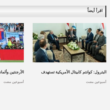
اقرأ أيضاً
البترول: كوانتم كابيتال الأمريكية تستهدف
الأرجنتين وألما
أسبوعين مضت
أسبوعين مضت
تأسيس محفظة استثمارات بقطاع البترول
كأس العالم.. ا