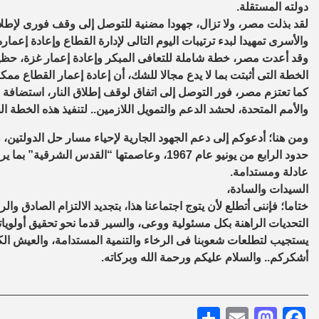
دولته المستقلة.
لقد بذلت مصر، ولا تزال، جهودا مضنية للتوصل إلى وقف فورى لإطلاق
والأسرى تمهيدا لبدء ترتيبات اليوم التالى لإدارة القطاع وإعادة إعماره
وقد أعدت مصر، خطة شاملة للتعافى المبكر وإعادة إعمار غزة، حظيت
الخطة التى أثبتت بما لا يدع مجالا للشك، أن إعادة إعمار القطاع مم
كما تعتزم مصر، فور التوصل إلى اتفاق لوقف إطلاق النار، استضافة م
والأمم المتحدة، لحشد الدعم والتمويل اللازمين.. لتنفيذ هذه الخطة ا
ومن هنا؛ أدعوكم إلى دعم الجهود الجارية لإحياء مسار حل الدولتين
حدود الرابع من يونيو عام 1967، وعاصمتها “الق
عادلة ومستدامة.
السيدات والسادة،
ختاما؛ فإننى أتطلع لأن يتوج اجتماعنا هذا، بتجديد الالتزام الصادق وا
التحديات الراهنة بكل مسئولية ووعى، والسير قدما نحو تحقيق أولوياتنا
يستجيب لتطلعات شعوبنا فى الرخاء والتنمية المستدامة، والعيش الكر
أشكركم.. والسلام عليكم ورحمة الله وبركاته.
Share
Mastodon
Email
Facebook