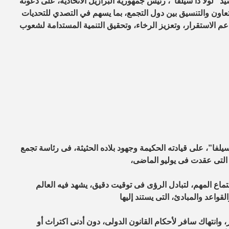
د “لولا دا سيلفا”، رئيس جمهورية البرازيل الاتحادية، على دعوته
لتعاون والتنسيق بين دول التجمع، بما يسهم في التصدي للتحديات
عم الاستقرار، وتعزيز الرخاء، وتحقيق التنمية المستدامة لشعوب
يلفا”، على قيادته الحكيمة وجهود بلاده الحثيثة، فى رئاسة تجمع
، التى عقدت فى يوليو الماضى،
تماع المهم، لتبادل الرؤى فى توقيت دقيق، يشهد فيه العالم
اعد والمبادئ، التى يستند إليها
 وانتهاك سافر لأحكام القانون الدولى، دون أدنى اكتراث أو