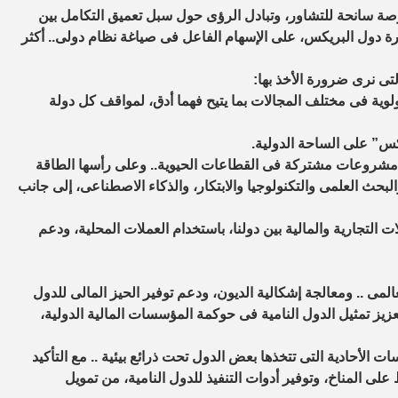
رصة سانحة للتشاور، وتبادل الرؤى حول سبل تعميق التكامل بين
درة دول البريكس، على الإسهام الفاعل فى صياغة نظام دولى.. أكثر
لتى نرى ضرورة الأخذ بها:
أولوية فى مختلف المجالات بما يتيح فهما أدق، لمواقف كل دولة
س” على الساحة الدولية.
لاق مشروعات مشتركة فى القطاعات الحيوية.. وعلى رأسها الطاقة
والبحث العلمى والتكنولوجيا والابتكار، والذكاء الاصطناعى، إلى جانب
لات التجارية والمالية بين دولنا، باستخدام العملات المحلية، ودعم
المى .. ومعالجة إشكالية الديون، ودعم توفير الحيز المالى للدول
تعزيز تمثيل الدول النامية فى حوكمة المؤسسات المالية الدولية،
الأحادية التى تتخذها بعض الدول تحت ذرائع بيئية .. مع التأكيد
لى المناخ، وتوفير أدوات التنفيذ للدول النامية، من تمويل