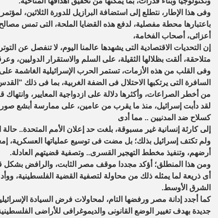
وتكنولوجيا وبناء قدرات، بما يمكنها من تحقيق أهدافها المناخية.
وفى هذا الإطار، نتطلع إلى استضافة البرازيل للدورة الثلاثين، لمؤتمر 
باعتبارها محطة مفصلية، لدفع هذه القضايا الملحة، التى تمس مصالح
أعزائى، أصحاب الفخامة،
إن التحديات الاقتصادية التى يشهدها عالمنا اليوم، لا تنفصل عن الت
متلاحقة، ألقت بظلالها الثقيلة، على السلم والاستقرار الدوليين، وع
وفى القلب من هذه الأزمات، تستمر الحرب الإسرائيلية الغاشمة على
السافرة التى يرتكبها الاحتلال فى الضفة الغربية، بما فى ذلك “القدس
من أخطر الصراعات، وأكثرها دلالة على ازدواجية المعايير، وانتهاك قو
لقد دأبت إسرائيل، منذ ما يقرب من عامين، على ممارسة أبشع صور ا
كسلاح ضد المدنيين .. مما أدى
إلى كارثة إنسانية غير مسبوقة، بلغت حد إعلان الأمم المتحدة.. حالة
ولم تكتف إسرائيل بذلك؛ بل مضت فى توسيع عملياتها العسكرية، إمعا
أرضهم، وتنفيذ مخطط التهجير القسرى.. وتصفية قضيتهم العادلة.
ومن هذا المنطلق؛ أؤكد مجددا موقف مصر الثابت، والرافض بشكل ق
أى ذريعة لما يمثله ذلك من محاولة لتصفية القضية الفلسطينية، ووأد
الشرق الأوسط.
كما أجدد إدانة مصر ورفضها التام، لمحاولات فرض السيادة الإسرائيل
جديدة بهدف تغيير الوضع القانونى والديموغرافى للأراضى الفلسطي