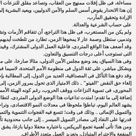
مساءلة، فى ظل إفلات ممنهج من العقاب، وتصاعد مقلق للنزعات الأحاد
إن هذا الانحدار يقوض أسس السلم والأمن الدوليين، ويعيد البشرية إ
الإرادة وتحقيق المآرب،
على حساب الشرعية والعدالة.
ولم يكن من المستغرب، فى ظل هذا التراجع، أن تتفاقم الأزمات وت
وتدمير، ستظل وصمة عار لا يمحوها الزمن، تطارد من تلطخت أيديهم ب
وقد أضعف هذا الواقع المتردى، فاعلية العمل الدولى المشترك، وقيد
التى تستوجب أعلى درجات التنسيق والتعاون.
وفى هذا السياق، يعد وضع مجلس الأمن الدولى، مثالا صارخا، على ما
وبشكل مباشر، على ثقة الدول فى منظومة الأمم المتحدة، لاسيما فى 
وقد دفع هذا التآكل فى المصداقية، العديد من الدول، إلى المطالبة 
إلغاء حق النقض “الفيتو” .. ذلك الامتياز الذى تحول بمرور الزمن، إل
المحورى، فى تسوية النزاعات ووقف الحروب، رغم كونه الهيئة الأممية
إضافة إلى ما تقدم؛ امتدت تداعيات هذا الوضع الدولى المتردى، لتطال 
يشهد العالم اليوم، تباطؤا ملحوظا فى معدلات النمو الاقتصادى، وتراجع
والتمويل الإنمائى .. وذلك فى وقت؛ تتسع فيه الفجوات التنموية والتمو
قدرتها على النفاذ إلى مصادر التمويل الميسر .. إلى جانب محدودية ت
ومن هنا؛ تأتى أهمية تجمع البريكس، باعتباره محفلا دوليا بازغا، يشق 
المنفعة والاحترام المتبادل، وتعزيز العمل متعدد الأطراف.