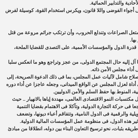
ية والتدابير الحمائية.
لى أجواء الفوضى واللا قانون، ويكرس استخدام القوة، كوسيلة لفرض
شتعل الصراعات وتندلع الحروب، وأن ترتكب جرائم مروعة من قتل
ها.
 قدرة الدول والمؤسسات الأممية، على التصدى للقضايا الملحة،
 آل إليه حال المجتمع الدولى، من عجز وتراجع وهو ما انعكس سلبا
أداء مجلس الأمن ذاته.
بإصلاح شامل لآليات عمل المجلس، بما فى ذلك الدعوة الصريحة، إلى
ى أداة لعزل المجلس عن الواقع الميدانى، وجعله عاجزا عن أداء دوره
، المنوط بها حفظ السلم والأمن الدوليين.
مكتسبات النمو الاقتصادى العالمى، مهددة إياها بالانهيار .. حيث
ا فى حركة التجارة الدولية، وتآكلا فى الاهتمام بقضايا التنمية
يلية والرقمية فى الدول النامية، وتتفاقم أعباء ديونها، وتضعف
أثير هذه الدول، فى منظومة عمل المؤسسات المالية الدولية.
طريقه بثبات، نحو ترسيخ التعاون البناء بين دوله، انطلاقا من مبادئ