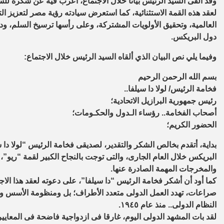
وقد ألقى السيد الرئيس بيانًا خلال الاجتماع، أعرب فيه عن شكره للسي
لعقد هذه القمة الاستثنائية، كما استعرض سيادته رؤية مصر لتعزيز ا
العالمية، وتحقيق الأولويات المشتركة، وعلى رأسها ترسيخ السلم، ود
دول البريكس.
وفيما يلي نص البيان الذي ألقاه السيد الرئيس خلال الاجتماع:
بسم الله الرحمن الرحيم
فخامة الرئيس/ لولا دا سيلفا..
رئيس جمهورية البرازيل الاتحادية؛
أصحاب الفخامة.. رؤساء الـدول والحكـومات؛
الحضور الكريم؛
بداية، أتقدم بخالص الشكر والتقدير، لصديقى فخامة الرئيس “لولا دا س
البريكس خلال العام الجارى، والتى توجت بالنجاح الكبير لقمة “ريو”
والمخرجات المهمة الصادرة عنها.
كما أود أن أشكر فخامة الرئيس “دا سيلفا”، على دعوته لعقد هذا الاج
صراعات، تهدد العمل الدولى متعدد الأطراف؛ بل ومنظومة الأسس والقو
النظام الدولى.. منذ عام ١٩٤٥.
لقد بات المشهد الدولى اليوم، غارقا فى ازدواجية فاضحة فى المعايير،