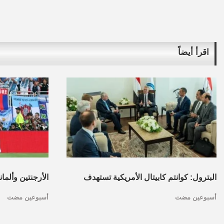
اقرأ أيضاً
البترول: كوانتم كابيتال الأمريكية تستهدف
الأرجنتين وألما
أسبوعين مضت
أسبوعين مضت
تأسيس محفظة استثمارات بقطاع البترول
كأس العالم.. ا