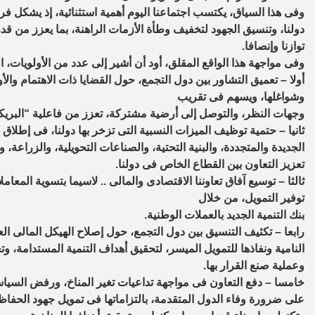
وفى هذا السياق، يكتسب اجتماعنا اليوم أهمية استثنائية، إذ يشكل ف
دولنا، وتنسيق الجهود لتخفيف وطأة الأزمات الراهنة، بما يعزز من ق
توازنا وإنصافا.
وفى مواجهة هذا الواقع المقلق، أود أن أشير إلى عدد من الأولويات، ا
أولا – تعميق التشاور بين دول التجمع، حول القضايا ذات الاهتمام وال
وشواغلها، ويسهم فى تقريب
وجهات النظر، والتوصل إلى أرضية مشتركة، تعزز من فاعلية “البريك
ثانيا – حتمية توظيف الميزات النسبية التى تزخر بها دولنا، فى إط
الجديدة والمتجددة، والبنية التحتية، والصناعات التحويلية، والزراعة، 
تعزيز التعاون بين القطاع الخاص فى دولنا.
ثالثا – توسيع آفاق تعاوننا الاقتصادى والمالى .. لاسيما بتسوية المعام
توفير التمويل، من خلال
بنك التنمية الجديد بالعملات الوطنية.
رابعا – تكثيف التنسيق بين دول التجمع، حول إصلاح الهيكل المالى الع
النامية ونفاذها للتمويل الميسر، لتحقيق أهداف التنمية المستدامة، و
وعملية صنع القرار بها.
خامسا – دفع التعاون فى مواجهة تداعيات تغير المناخ، ورفض السياسات 
على ضرورة وفاء الدول المتقدمة، بالتزاماتها فى تمويل جهود الحفاظ ع