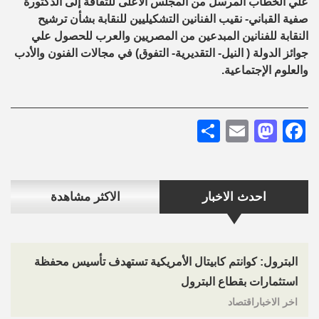
علي الخطاب المرسل من المجلس الأعلى للثقافة إلى الدكتورة
صفية القباني- نقيب الفنانين التشكيليين للنقابة بشأن ترشيح
النقابة للفنانين المبدعين من المصريين والعرب للحصول علي
جوائز الدولة ( النيل- التقديرية- التفوق) في مجالات الفنون والأدب
والعلوم الإجتماعية.
Share
Mastodon
Email
Facebook
احدث الاخبار
الاكثر مشاهدة
البترول: كوانتم كابيتال الأمريكية تستهدف تأسيس محفظة
استثمارات بقطاع البترول
اخر الاخباراقتصاد