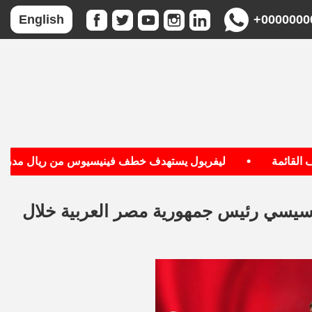
+0000000
English
•
•
ئمة
ليفربول يستهدف خطف فينيسيوس من ريال مدريد
لسيسي رئيس جمهورية مصر العربية خلال