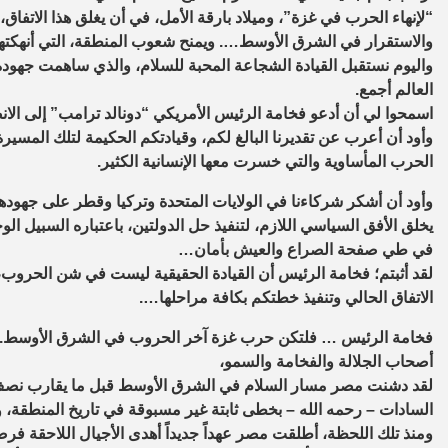
“لإنهاء الحرب في غزة”، وميلاد بارقة الأمل، في أن يغلق هذا الاتفاق
والاستقرار في الشرق الأوسط…. ويمنح شعوب المنطقة، التي أنهكتها 
واليوم نستقبل القيادة الشجاعة المحبة للسلام، والذي ساهمت جهوده 
العالم أجمع.
اسمحوا لي أن أدعو فخامة الرئيس الأمريكي “دونالد ترامب” إلى الانض
وأود أن أعرب عن تقديرنا البالغ لكم، وقيادتكم الحكيمة لتلك المس
الحرب المأساوية والتي خسرت معها الإنسانية الكثير.
وأود أن أشكر شركاءنا في الولايات المتحدة وتركيا وقطر على جهودهم 
يخلق الأفق السياسي اللازم، لتنفيذ حل الدولتين، باعتباره السبيل ا
في طي صفحة الصراع والعيش بأمان…
لقد أثبتم؛ فخامة الرئيس أن القيادة الحقيقية ليست في شن الحروب، 
الاتفاق الحالي وتنفيذ خطتكم بكافة مراحلها….
فخامة الرئيس … فلتكن حرب غزة آخر الحروب في الشرق الأوسط.
أصحاب الجلالة والفخامة والسمو،
السادات – رحمه الله – بخطى ثابتة غير مسبوقة في تاريخ المنطقة، وب
ومنذ تلك اللحظة، أطلقت مصر عهداً جديداً أهدى الأجيال اللاحقة فر