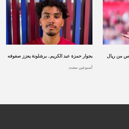
س من ريال
بجوار حمزة عبد الكريم.. برشلونة يعزز صفوفه
أسبوعين مضت
بموهبة مغربية جديدة