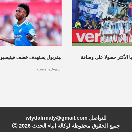
نيا الأكثر حصولا على وصافة
ليفربول يستهدف خطف فينيسيو
أسبوعين مضت
عرف القائمة
مدريد
للتواصل wlydalrmaly@gmail.com
جميع الحقوق محفوظة لوكالة انباء الحدث Ⓒ
2026