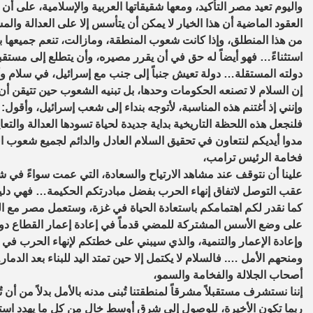
واليوم تعيد مصر التأكيد، ومعها شقيقاتها العربية والإسلامية، على أ
العقود الماضية أن هذا الخيار لا يمكن أن يتأسس إلا على العدالة وا
من هذا المنطلق، وإذا كانت شعوب المنطقة، ومازالت، تنعم جميعها 
استثناءً… فهو أيضاً له حق في أن يقرر مصيره، وأن يتطلع إلى مستقب
دولته المستقلة… دولة تعيش جنباً إلى جنب مع إسرائيل، في سلام و
إن السلام لا تصنعه الحكومات وحدها، بل تبنيه الشعوب حين تتيقن 
وإنني إذ أغتنم هذه المناسبة، لأتوجه بنداء إلى شعب إسرائيل، وأقول:
فلنجعل هذه اللحظة التاريخية بداية جديدة لحياة تسودها العدالة والتع
مدوا أيديكم لنتعاون في تحقيق السلام العادل والدائم لجميع شعوب
فخامة الرئيس ترامب،
علينا أن نتوقف عند مشاهد الارتياح والسعادة، التي عمت سواءً في شو
عقب التوصل لاتفاق إنهاء الحرب بفضل مبادرتكم الحكيمة… فهي دل
كما نقدر لكم اهتمامكم باستعادة الحياة في غزة، وستعمل مصر مع الول
على وضع الأسس المشتركة للمضي قدماً في إعادة إعمار القطاع دون 
وإعادة الإعمار والتنمية، والذي سيبني على خطتكم لإنهاء الحرب في
ومنحهم الأمل …. فالسلام لا يكتمل إلا حين تمتد اليد للبناء بعد الدمار.
أصحاب الجلالة والفخامة والسمو،
إننا نستشرف مستقبلاً مشرقاً لمنطقتنا تُبنى مدنه بالأمل بدلاً من أ
ربما تكون الأخيرة، للوصول إلى شرق أوسط خالٍ من كل ما يهدد اس