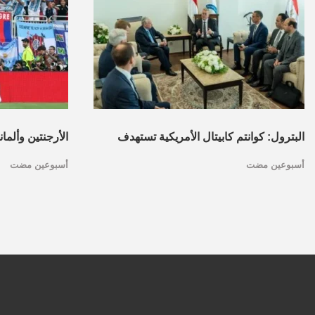
البترول: كوانتم كابيتال الأمريكية تستهدف
الأرجنتين وألما
أسبوعين مضت
أسبوعين مضت
تأسيس محفظة استثمارات بقطاع البترول
كأس العالم.. ا