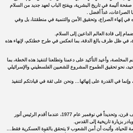
، صفحة أليمة في تاريخ البشرية، ويفتح الباب لعهد جديد من السلام
الصراعات، غداً أفضل .
في إنهاء الصراع، وتحقيق الأمن والتنمية في منطقتنا، بل وفي
مام إلى قادة العالم الداعين إلى السلام.
يرة، في ظل ظرف بالغ الدقة، بما انعكس في طرح خطتكم، لإنهاء هذه
المخلصة، وأعيد التأكيد على دعمنا وتطلعنا لتنفيذ هذه الخطة، بما
لوحيد، نحو تحقيق الطموح المشروع للشعبين الفلسطيني والإسرائيلي
وإنما في القدرة على إنهائها… ونحن على ثقة في قيادتكم لتنفيذ
لقد دشنت مصر مسار السلام في الشرق الأوسط قبل ما يقارب نصف قرن، وتحديداً في نوفمبر عام 1977، عندما أقدم الرئيس أنور
ادر بزيارة تاريخية إلى القدس.
صة للحياة، وأثبت أن أمن الشعوب لا يتحقق بالقوة العسكرية فقط…