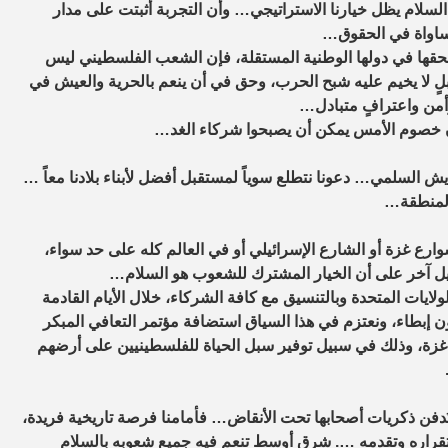
ن السلام يظل خيارنا الاستراتيجي… وأن التجربة أثبتت على مدار
لمساواة في الحقوق…
بحقها في دولها الوطنية المستقلة، فإن الشعب الفلسطيني ليس
لٍ لا يخيم عليه شبح الحرب، وحق في أن ينعم بالحرية والعيش في
أمن واعترافٍ متبادل…
أن خصوم الأمس يمكن أن يصبحوا شركاء الغد…
ايش السلمي… دعونا نتطلع سوياً لمستقبل أفضل لأبناء بلادنا معاً …
 المنطقة…
ارع غزة أو الشارع الإسرائيلي أو في العالم كله على حد سواء،
يل آخر على أن الخيار المشترك للشعوب هو السلام…
ايات المتحدة وبالتنسيق مع كافة الشركاء، خلال الأيام القادمة
إبطاء، ونعتزم في هذا السياق استضافة مؤتمر التعافي المبكر
 غزة، وذلك في سبيل توفير سبل الحياة للفلسطينيين على أرضهم
ن تُدفن ذكريات أصحابها تحت الأنقاض… فأمامنا فرصة تاريخية فريدة،
تقراره وتقدمه …. شرق أوسط تنعم فيه جميع شعوبه بالسلام