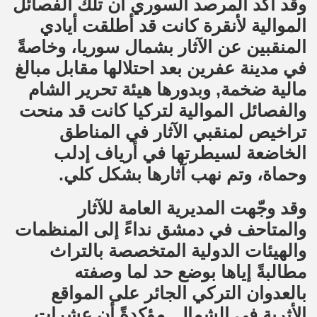
وقد أكّد المرصد السوري أن تلك الفصائل
الموالية لأنقرة كانت قد أطلقت أيادي
المنقبين عن الآثار بشمال سوريا، وخاصةً
في مدينة عفرين بعد احتلالها مقابل مبالغ
مالية ضخمة, وبدورها هيئة تحرير الشام
والفصائل الموالية لتركيا كانت قد منحت
تراخيص لمنقبي الآثار في المناطق
الخاضعة لسيطرتها في أرياف إدلب
وحماة، وتم نهب آثارها بشكل كلي.
وقد وجّهت المديرية العامة للآثار
والمتاحف في دمشق نداءً إلى المنظمات
والهيئات الدولية المتخصصة بالتراث
مطالبةً إياها بوضع حد لما وصفته
بالعدوان التركي الجائر على المواقع
الأثرية في الشمال, مؤكدةً أن عشرات