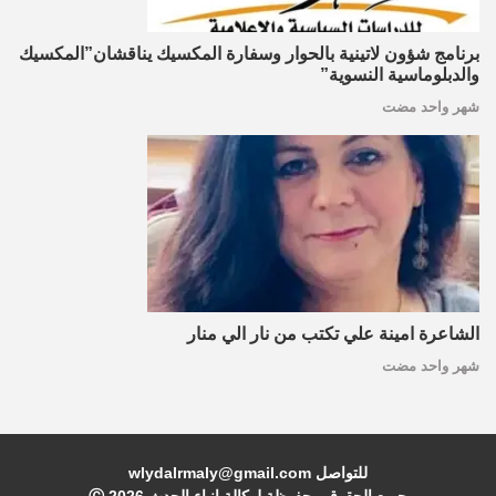
برنامج شؤون لاتينية بالحوار وسفارة المكسيك يناقشان”المكسيك
والدبلوماسية النسوية”
شهر واحد مضت
الشاعرة امينة علي تكتب من نار الي منار
شهر واحد مضت
للتواصل wlydalrmaly@gmail.com