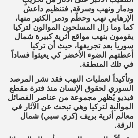
ودمار ونهب وسرقة, فتنظيم داعش
الإرهابي نهب وحطّم ودمر الكثير منها،
كما وما زال المسلحون الموالون لتركيا
يقومون بنهب مواقع أثرية كبيرة شمال
سوريا بعد تجريفها، حيث أن تركيا
أعطتهم الضوء الأخضر كي يعيثوا فساداً
في تلك المنطقة.
وتأكيداً لعمليات النهب فقد نشر المرصد
السوري لحقوق الإنسان منذ فترة مقطع
فيديو يُظهر مجموعة من عناصر الفصائل
الموالية لتركيا وهي تبحث عن الآثار في
معالم أثرية بريف (كري سبي) شمال
الرقة.