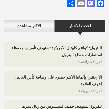
Share
Mastodon
Email
Facebook
احدث الاخبار
الاكثر مشاهدة
البترول: كوانتم كابيتال الأمريكية تستهدف تأسيس محفظة
استثمارات بقطاع البترول
اخر الاخباراقتصاد
الأرجنتين وألمانيا الأكثر حصولا على وصافة كأس العالم..
اعرف القائمة
اخر الاخباررياضة
ليفربول يستهدف خطف فينيسيوس من ريال مدريد