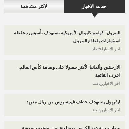
احدث الاخبار
الاكثر مشاهدة
البترول: كوانتم كابيتال الأمريكية تستهدف تأسيس محفظة
استثمارات بقطاع البترول
اخر الاخباراقتصاد
الأرجنتين وألمانيا الأكثر حصولا على وصافة كأس العالم..
اعرف القائمة
اخر الاخباررياضة
ليفربول يستهدف خطف فينيسيوس من ريال مدريد
اخر الاخباررياضة
بجوار حمزة عبد الكريم.. برشلونة يعزز صفوفه بموهبة