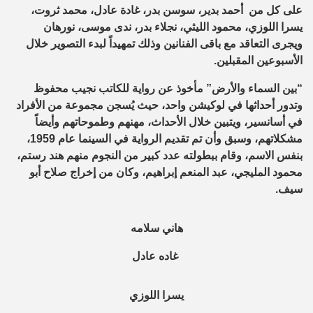
على كل من أحمد بدير، سوسن بدر، غادة عادل، محمد ثروت،
يسرا اللوزي، محمود الليثي، نجلاء بدر، ندى موسى، نورهان
ويجرى التعاقد مع باقى الفنانين وذلك تمهيداً لبدء التصوير خلال
الأسبوعين المقبلين.
“بين السماء والأرض” مأخوذ عن رواية للكاتب نجيب محفوظ
وتدور أحداثها في لوكيشن واحد، حيث يُسجن مجموعة من الأفراد
في أسانسير، ويتبين خلال الأحداث، مهنهم وطموحاتهم وأيضاً
مشكلاتهم، وسبق وأن تم تقديم الرواية في السينما عام 1959،
بنفس الاسم، وقام ببطولته عدد كبير من النجوم منهم هند رستم،
محمود المليجي، عبد المنعم إبراهيم، وكان من إخراج صلاح أبو
سيف.
هاني سلامه
غاده عادل
يسرا اللوزي